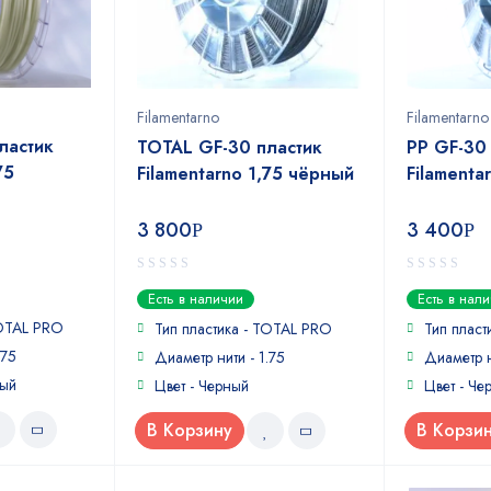
Filamentarno
Filamentarno
ластик
TOTAL GF-30 пластик
PP GF-30
75
Filamentarno 1,75 чёрный
Filamenta
3 800
3 400
Р
Р
0
0
Есть в наличии
Есть в нал
out
out
TOTAL PRO
of
of
Тип пластика - TOTAL PRO
Тип пласт
5
5
.75
Диаметр нити - 1.75
Диаметр н
ный
Цвет - Черный
Цвет - Че
В Корзину
В Корзи