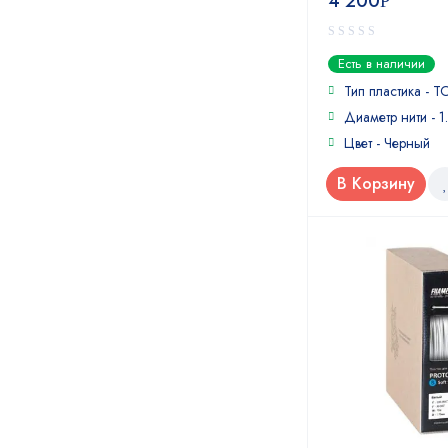
4 200
Р
0
Есть в наличии
out
of
Тип пластика - 
5
Диаметр нити - 1
Цвет - Черный
В Корзину