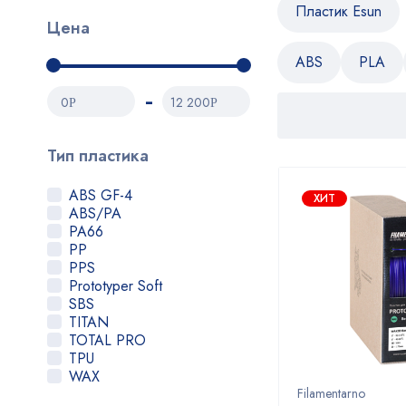
Пластик Esun
Цена
ABS
PLA
0
12 200
Р
Р
Тип пластика
ABS GF-4
ХИТ
ABS/PA
PA66
PP
PPS
Prototyper Soft
SBS
TITAN
TOTAL PRO
TPU
WAX
Filamentarno