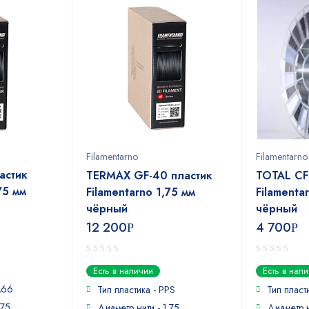
Filamentarno
Filamentarno
астик
TERMAX GF-40 пластик
TOTAL CF
75 мм
Filamentarno 1,75 мм
Filamenta
чёрный
чёрный
12 200
4 700
Р
Р
0
0
Есть в наличии
Есть в нал
out
out
A66
of
of
Тип пластика - PPS
Тип пласт
5
5
.75
Диаметр нити - 1.75
Диаметр н