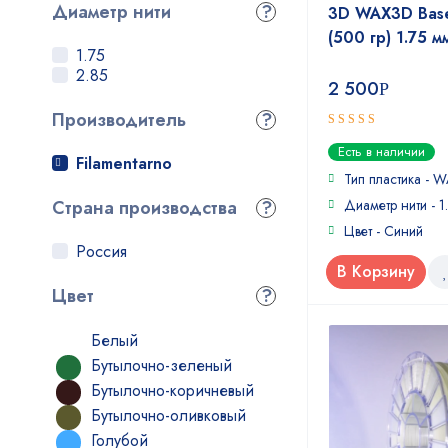
Диаметр нити
?
3D WAX3D Base
(500 гр) 1.75 м
1.75
2.85
2 500
Р
Производитель
?
4
out of
Есть в наличии
Filamentarno
5
Тип пластика - 
Страна производства
?
Диаметр нити - 1
Цвет - Синий
Россия
В Корзину
Цвет
?
Белый
Бутылочно-зеленый
Бутылочно-коричневый
Бутылочно-оливковый
Голубой