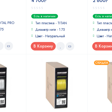
4 700
2 600
Р
Р
0
0
Есть в наличии
Есть в нал
out
out
TOTAL PRO
of
of
Тип пластика - TITAN
Тип пласт
5
5
.75
Диаметр нити - 1.75
Диаметр н
Цвет - Натуральный
Цвет - На
В Корзину
В Корзи
СКИДКА