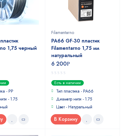
Filamentarno
 пластик
PA66 GF-30 пластик
rno 1,75 черный
Filamentarno 1,75 мм
натуральный
6 200
Р
0
ичии
Есть в наличии
out
of
ика - PP
Тип пластика - PA66
5
ити - 1.75
Диаметр нити - 1.75
рный
Цвет - Натуральный
ну
В Корзину