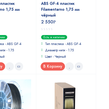
 пластик
ABS GF-4 пластик
rno 1,75 мм
Filamentarno 1,75 мм
чёрный
2 550
Р
0
ичии
Есть в наличии
out
of
ика - ABS GF-4
Тип пластика - ABS GF-4
5
ити - 1.75
Диаметр нити - 1.75
рый
Цвет - Черный
ну
В Корзину