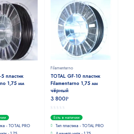
Filamentarno
-5 пластик
TOTAL GF-10 пластик
rno 1,75 мм
Filamentarno 1,75 мм
чёрный
3 800
Р
0
ичии
Есть в наличии
out
of
ика - TOTAL PRO
Тип пластика - TOTAL PRO
5
ити - 1.75
Диаметр нити - 1.75