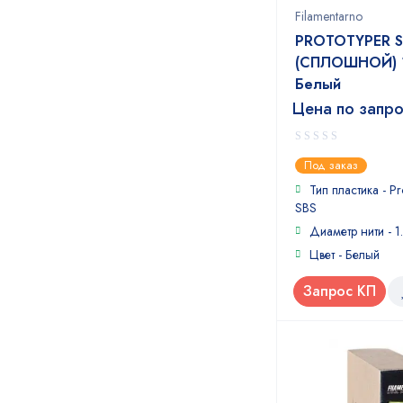
Filamentarno
PROTOTYPER S
(СПЛОШНОЙ) 1
Белый
Цена по запр
0
Под заказ
out
of
Тип пластика - Pr
5
SBS
Диаметр нити - 1
Цвет - Белый
Запрос КП