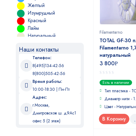
Желтый
Изумрудный
Красный
Лайм
Filamentarno
Натуральный
TOTAL GF-30 п
Оранжевый
Filamentarno 1,
Наши контакты
Прозрачный
натуральный
Телефон:
Салатовый
3 800
Р
8(495)134-42-56
Серый
Синий
8(800)505-42-56
0
Слоновая кость
Время работы:
Есть в наличии
out
Фиолетовый
10:00-18:30 | Пн-Пт
of
Тип пластика - 
5
Черный
Адрес:
Диаметр нити - 1
г.Москва,
Цвет - Натураль
Дмитровское ш. д9Ас1
В Корзину
офис 5 (2 этаж)