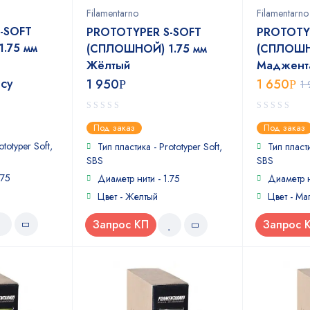
Filamentarno
Filamentarno
-SOFT
PROTOTYPER S-SOFT
PROTOTY
.75 мм
(СПЛОШНОЙ) 1.75 мм
(СПЛОШН
Жёлтый
Маджент
осу
1 950
1 650
Р
Р
1
0
0
Под заказ
Под заказ
out
out
ototyper Soft,
of
of
Тип пластика - Prototyper Soft,
Тип пласти
5
5
SBS
SBS
.75
Диаметр нити - 1.75
Диаметр н
Цвет - Желтый
Цвет - Ма
Запрос КП
Запрос 