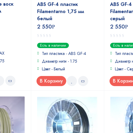
 воск
ABS GF-4 пластик
ABS GF-4
м
Filamentarno 1,75 мм
Filamenta
белый
серый
2 550
2 550
Р
Р
0
0
Есть в наличии
Есть в нал
out
out
WAX
of
of
Тип пластика - ABS GF-4
Тип пласт
5
5
.75
Диаметр нити - 1.75
Диаметр н
Цвет - Белый
Цвет - Се
В Корзину
В Корзи