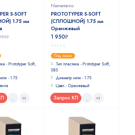
Filamentarno
PER S-SOFT
PROTOTYPER S-SOFT
ОЙ) 1.75 мм
(СПЛОШНОЙ) 1.75 мм
а
Оранжевый
1 950
 950
Р
Р
0
Под заказ
out
of
ка - Prototyper Soft,
Тип пластика - Prototyper Soft,
5
SBS
ити - 1.75
Диаметр нити - 1.75
гента
Цвет - Оранжевый
КП
Запрос КП