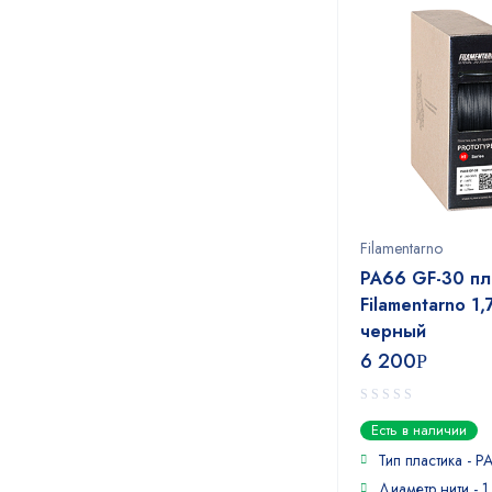
Filamentarno
PA66 GF-30 пл
Filamentarno 1,
черный
6 200
Р
0
Есть в наличии
out
of
Тип пластика - P
5
Диаметр нити - 1