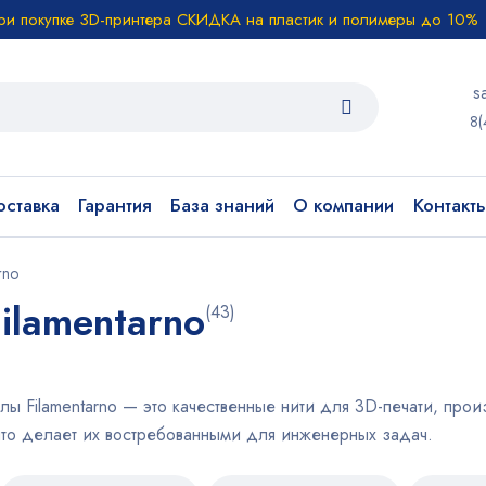
ри покупке 3D-принтера СКИДКА на пластик и полимеры до 10%
s
8(
ставка
Гарантия
База знаний
О компании
Контакт
rno
ilamentarno
(43)
ы Filamentarno — это качественные нити для 3D-печати, пр
что делает их востребованными для инженерных задач.