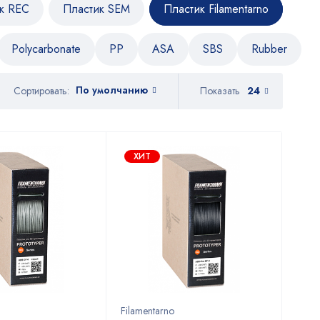
к REC
Пластик SEM
Пластик Filamentarno
Polycarbonate
PP
ASA
SBS
Rubber
По умолчанию
Показать
24
Сортировать:
ХИТ
Filamentarno