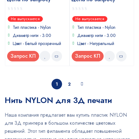
0
0
Не выпускается
Не выпускается
out
out
of
of
Тип пластика -
Nylon
Тип пластика -
Nylon
5
5
Диаметр нити - 3.00
Диаметр нити - 3.00
Цвет - Белый прозрачный
Цвет - Натуральный
Запрос КП
Запрос КП
1
2
Нить NYLON для 3Д печати
Наша компания предлагает вам купить пластик NYLON
для 3Д принтера в большом количестве цветовых
решений. Этот тип филамента обладает повышенной