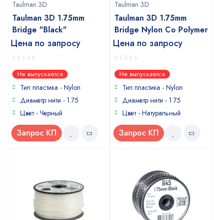
Taulman 3D
Taulman 3D
Taulman 3D 1.75mm
Taulman 3D 1.75mm
Bridge "Black"
Bridge Nylon Co Polymer
Цена по запросу
Цена по запросу
0
0
Не выпускается
Не выпускается
out
out
of
of
Тип пластика -
Nylon
Тип пластика -
Nylon
5
5
Диаметр нити - 1.75
Диаметр нити - 1.75
Цвет - Черный
Цвет - Натуральный
Запрос КП
Запрос КП