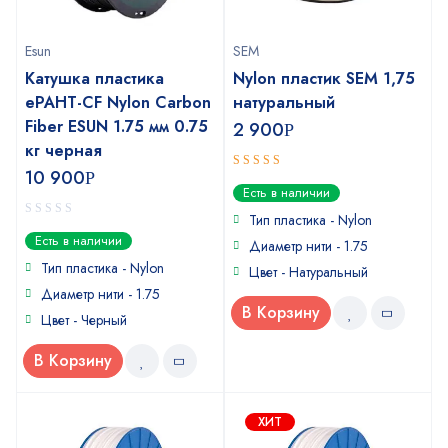
Esun
SEM
Катушка пластика
Nylon пластик SEM 1,75
ePAHT-CF Nylon Carbon
натуральный
Fiber ESUN 1.75 мм 0.75
2 900
Р
кг черная
10 900
Р
4.5
out of
Есть в наличии
5
Тип пластика -
Nylon
0
Есть в наличии
Диаметр нити - 1.75
out
of
Тип пластика -
Nylon
Цвет - Натуральный
5
Диаметр нити - 1.75
В Корзину
Цвет - Черный
В Корзину
ХИТ