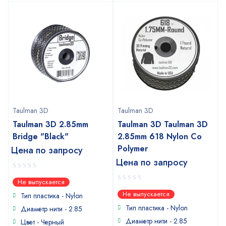
Taulman 3D
Taulman 3D
Taulman 3D 2.85mm
Taulman 3D Taulman 3D
Bridge "Black"
2.85mm 618 Nylon Co
Polymer
Цена по запросу
Цена по запросу
0
Не выпускается
out
0
Не выпускается
of
Тип пластика -
Nylon
out
5
of
Тип пластика -
Nylon
Диаметр нити - 2.85
5
Диаметр нити - 2.85
Цвет - Черный