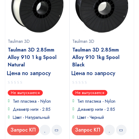
Taulman 3D
Taulman 3D
Taulman 3D 2.85mm
Taulman 3D 2.85mm
Alloy 910 ​1 kg Spool
Alloy 910 1kg Spool
Natural
Black
Цена по запросу
Цена по запросу
0
0
Не выпускается
Не выпускается
out
out
of
of
Тип пластика -
Nylon
Тип пластика -
Nylon
5
5
Диаметр нити - 2.85
Диаметр нити - 2.85
Цвет - Натуральный
Цвет - Черный
Запрос КП
Запрос КП