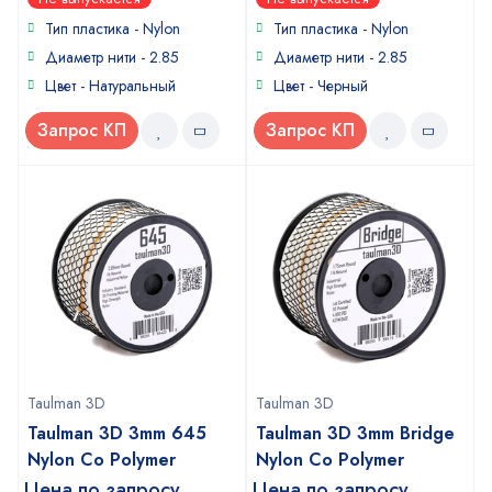
out
out
of
of
Тип пластика -
Nylon
Тип пластика -
Nylon
5
5
Диаметр нити - 2.85
Диаметр нити - 2.85
Цвет - Натуральный
Цвет - Черный
Запрос КП
Запрос КП
Taulman 3D
Taulman 3D
Taulman 3D 3mm 645
Taulman 3D 3mm Bridge
Nylon Co Polymer
Nylon Co Polymer
Цена по запросу
Цена по запросу