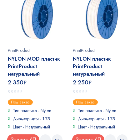
PrintProduct
PrintProduct
NYLON MOD пластик
NYLON пластик
PrintProduct
PrintProduct
натуральный
натуральный
2 350
2 250
Р
Р
0
0
Под заказ
Под заказ
out
out
of
of
Тип пластика -
Nylon
Тип пластика -
Nylon
5
5
Диаметр нити - 1.75
Диаметр нити - 1.75
Цвет - Натуральный
Цвет - Натуральный
Запрос КП
Запрос КП