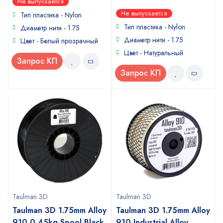
Не выпускается
out
0
Не выпускается
of
Тип пластика -
Nylon
out
5
of
Тип пластика -
Nylon
Диаметр нити - 1.75
5
Диаметр нити - 1.75
Цвет - Белый прозрачный
Цвет - Натуральный
Запрос КП
Запрос КП
Taulman 3D
Taulman 3D
Taulman 3D 1.75mm Alloy
Taulman 3D 1.75mm Alloy
910 0,45kg Spool Black
910 Industrial Alloy