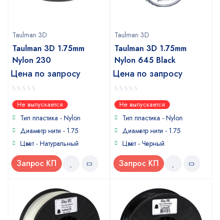
Taulman 3D
Taulman 3D
Taulman 3D 1.75mm
Taulman 3D 1.75mm
Nylon 230
Nylon 645 Black
Цена по запросу
Цена по запросу
0
0
Не выпускается
Не выпускается
out
out
of
of
Тип пластика -
Nylon
Тип пластика -
Nylon
5
5
Диаметр нити - 1.75
Диаметр нити - 1.75
Цвет - Натуральный
Цвет - Черный
Запрос КП
Запрос КП