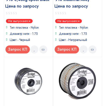
Цена по запросу
Цена по запросу
0
0
Не выпускается
Не выпускается
out
out
of
of
Тип пластика -
Nylon
Тип пластика -
Nylon
5
5
Диаметр нити - 1.75
Диаметр нити - 1.75
Цвет - Черный
Цвет - Натуральный
Запрос КП
Запрос КП