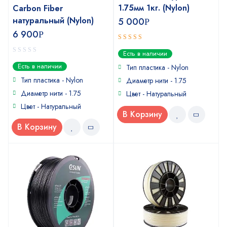
1.75мм 1кг. (Nylon)
Carbon Fiber
натуральный (Nylon)
5 000
Р
6 900
Р
5
out of 5
Есть в наличии
0
Есть в наличии
Тип пластика -
Nylon
out
of
Тип пластика -
Nylon
Диаметр нити - 1.75
5
Диаметр нити - 1.75
Цвет - Натуральный
Цвет - Натуральный
В Корзину
В Корзину