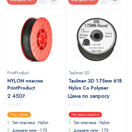
PrintProduct
Taulman 3D
NYLON пластик
Taulman 3D 1.75mm 618
PrintProduct
Nylon Co Polymer
2 450
Цена по запросу
Р
0
0
Под заказ
Не выпускается
out
out
of
of
Тип пластика -
Nylon
Тип пластика -
Nylon
5
5
Диаметр нити - 1.75
Диаметр нити - 1.75