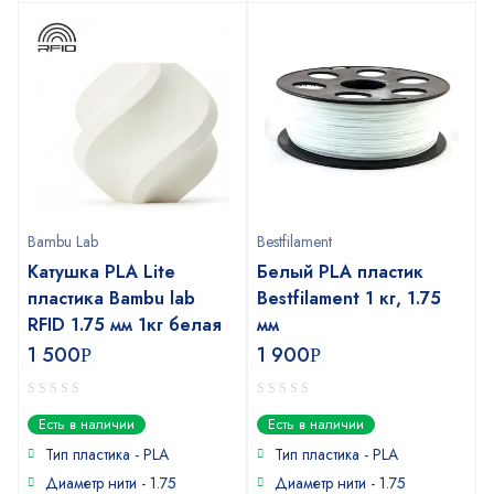
Bambu Lab
Bestfilament
Катушка PLA Lite
Белый PLA пластик
пластика Bambu lab
Bestfilament 1 кг, 1.75
RFID 1.75 мм 1кг белая
мм
1 500
1 900
Р
Р
0
0
Есть в наличии
Есть в наличии
out
out
of
of
Тип пластика - PLA
Тип пластика - PLA
5
5
Диаметр нити - 1.75
Диаметр нити - 1.75