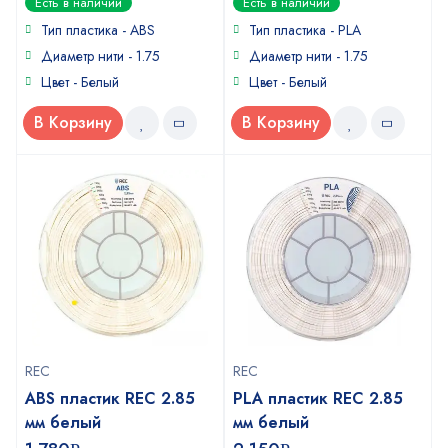
Есть в наличии
Есть в наличии
out
out
of
of
Тип пластика - ABS
Тип пластика - PLA
5
5
Диаметр нити - 1.75
Диаметр нити - 1.75
Цвет - Белый
Цвет - Белый
В Корзину
В Корзину
REC
REC
ABS пластик REC 2.85
PLA пластик REC 2.85
мм белый
мм белый