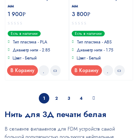
мм
мм
1 900
3 800
Р
Р
0
0
Есть в наличии
Есть в наличии
out
out
of
of
Тип пластика - PLA
Тип пластика - ABS
5
5
Диаметр нити - 2.85
Диаметр нити - 1.75
Цвет - Белый
Цвет - Белый
В Корзину
В Корзину
1
2
3
4
Нить для 3Д печати белая
В сегменте филаментов для FDM устройств самой
большой популярностью пользуются нейтральные