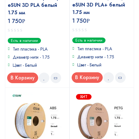
eSUN 3D PLA+ белый
eSUN 3D PLA белый
1.75 мм
1.75 мм
1 750
1 750
Р
Р
0
0
Есть в наличии
Есть в наличии
out
out
of
of
Тип пластика - PLA
Тип пластика - PLA
5
5
Диаметр нити - 1.75
Диаметр нити - 1.75
Цвет - Белый
Цвет - Белый
В Корзину
В Корзину
ХИТ