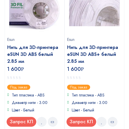
Esun
Esun
Нить для 3D-принтера
Нить для 3D-принтера
eSUN 3D ABS белый
eSUN 3D ABS+ белый
2.85 мм
2.85 мм
1 600
1 600
Р
Р
0
0
Под заказ
Под заказ
out
out
of
of
Тип пластика - ABS
Тип пластика - ABS
5
5
Диаметр нити - 3.00
Диаметр нити - 3.00
Цвет - Белый
Цвет - Белый
Запрос КП
Запрос КП