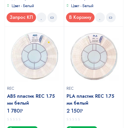
Цвет - Белый
Цвет - Белый
Запрос КП
В Корзину
REC
REC
ABS пластик REC 1.75
PLA пластик REC 1.75
мм белый
мм белый
1 780
2 150
Р
Р
0
0