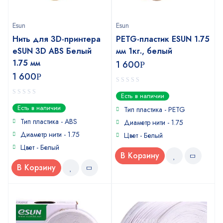
Esun
Esun
Нить для 3D-принтера
PETG-пластик ESUN 1.75
eSUN 3D ABS Белый
мм 1кг., белый
1.75 мм
1 600
Р
1 600
Р
0
Есть в наличии
out
0
Есть в наличии
of
Тип пластика - PETG
out
5
of
Тип пластика - ABS
Диаметр нити - 1.75
5
Диаметр нити - 1.75
Цвет - Белый
Цвет - Белый
В Корзину
В Корзину