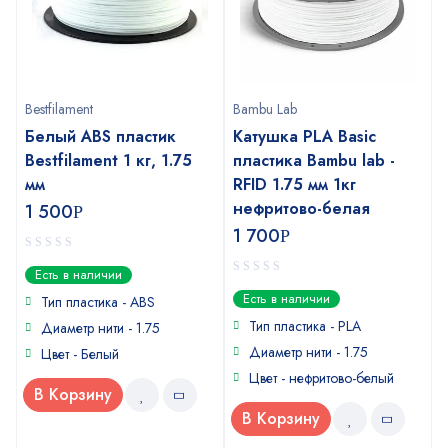
Bestfilament
Bambu Lab
Белый ABS пластик
Катушка PLA Basic
Bestfilament 1 кг, 1.75
пластика Bambu lab -
мм
RFID 1.75 мм 1кг
нефритово-белая
1 500
Р
1 700
Р
0
Есть в наличии
out
0
Есть в наличии
of
Тип пластика - ABS
out
5
of
Тип пластика - PLA
Диаметр нити - 1.75
5
Диаметр нити - 1.75
Цвет - Белый
Цвет - нефритово-белый
В Корзину
В Корзину