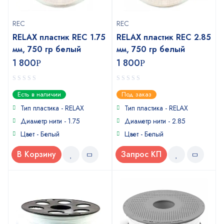
REC
REC
RELAX пластик REC 1.75
RELAX пластик REC 2.85
мм, 750 гр белый
мм, 750 гр белый
1 800
1 800
Р
Р
0
0
Есть в наличии
Под заказ
out
out
of
of
Тип пластика - RELAX
Тип пластика - RELAX
5
5
Диаметр нити - 1.75
Диаметр нити - 2.85
Цвет - Белый
Цвет - Белый
В Корзину
Запрос КП