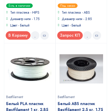
0
0
Есть в наличии
Под заказ
out
out
of
of
Тип пластика - HIPS
Тип пластика - ABS
5
5
Диаметр нити - 1.75
Диаметр нити - 2.85
Цвет - Белый
Цвет - Белый
В Корзину
Запрос КП
Bestfilament
Bestfilament
Белый PLA пластик
Белый ABS пластик
Bestfilament 1 кг, 2.85
Bestfilament 2.5 кг, 1.75