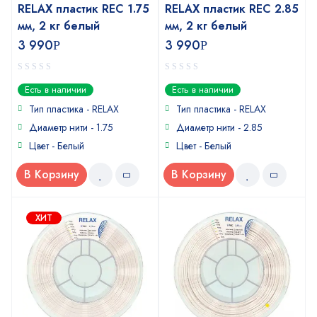
RELAX пластик REC 1.75
RELAX пластик REC 2.85
мм, 2 кг белый
мм, 2 кг белый
3 990
3 990
Р
Р
0
0
Есть в наличии
Есть в наличии
out
out
of
of
Тип пластика - RELAX
Тип пластика - RELAX
5
5
Диаметр нити - 1.75
Диаметр нити - 2.85
Цвет - Белый
Цвет - Белый
В Корзину
В Корзину
ХИТ