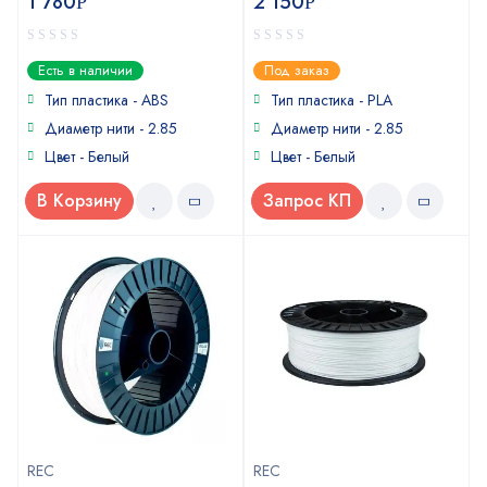
1 780
2 150
Р
Р
0
0
Есть в наличии
Под заказ
out
out
of
of
Тип пластика - ABS
Тип пластика - PLA
5
5
Диаметр нити - 2.85
Диаметр нити - 2.85
Цвет - Белый
Цвет - Белый
В Корзину
Запрос КП
REC
REC