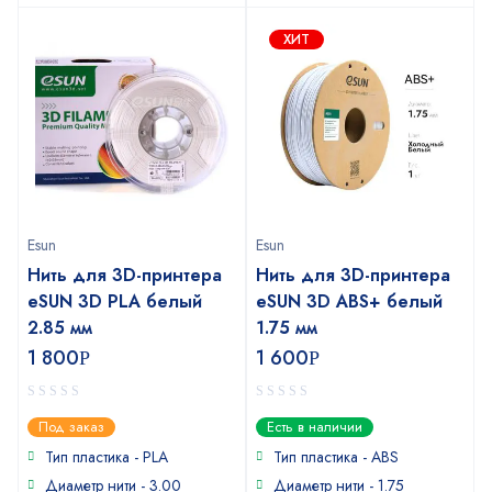
ХИТ
Esun
Esun
Нить для 3D-принтера
Нить для 3D-принтера
eSUN 3D PLA белый
eSUN 3D ABS+ белый
2.85 мм
1.75 мм
1 800
1 600
Р
Р
0
0
Под заказ
Есть в наличии
out
out
of
of
Тип пластика - PLA
Тип пластика - ABS
5
5
Диаметр нити - 3.00
Диаметр нити - 1.75