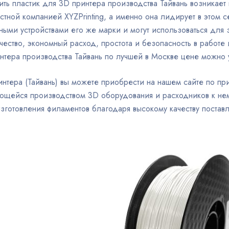
ть пластик для 3D принтера производства Тайвань возникае
стной компанией XYZPrinting, а именно она лидирует в этом
ными устройствами его же марки и могут использоваться для
чество, экономный расход, простота и безопасность в работе 
нтера производства Тайвань по лучшей в Москве цене можно у
интера (Тайвань) вы можете приобрести на нашем сайте по п
ющейся производством 3D оборудования и расходников к нему
зготовления филаментов благодаря высокому качеству постав