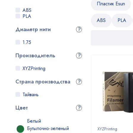
Пластик Esun
ABS
PLA
ABS
PLA
Диаметр нити
?
1.75
Производитель
?
XYZPrinting
Страна производства
?
Тайвань
Цвет
?
Белый
Бутылочно-зеленый
XYZPrinting