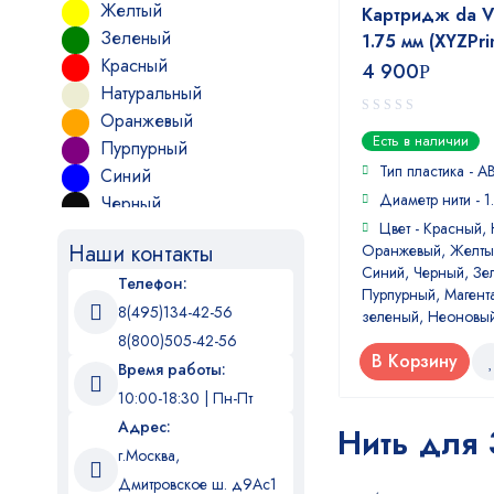
Желтый
Картридж da Vi
Зеленый
1.75 мм (XYZPri
Красный
4 900
Р
Натуральный
Оранжевый
0
Есть в наличии
Пурпурный
out
of
Тип пластика - A
Синий
5
Диаметр нити - 1
Черный
Цвет - Красный,
Наши контакты
Оранжевый, Желты
Синий, Черный, Зе
Телефон:
Пурпурный, Магента
8(495)134-42-56
зеленый, Неоновы
8(800)505-42-56
В Корзину
Время работы:
10:00-18:30 | Пн-Пт
Адрес:
Нить для 
г.Москва,
Дмитровское ш. д9Ас1