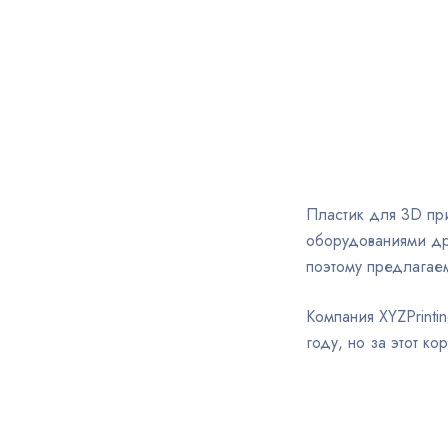
Пластик для 3D при
оборудованиями др
поэтому предлагае
Компания XYZPrinti
году, но за этот к