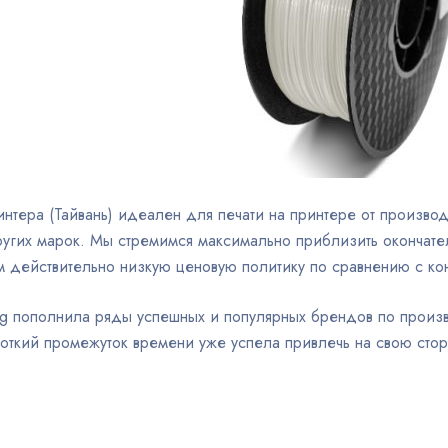
нтера (Тайвань) идеален для печати на принтере от производи
угих марок. Мы стремимся максимально приблизить окончател
м действительно низкую ценовую политику по сравнению с ко
ng пополнила ряды успешных и популярных брендов по произв
ороткий промежуток времени уже успела привлечь на свою сто