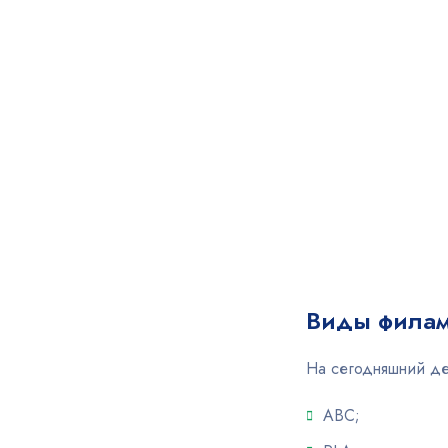
Виды филам
На сегодняшний де
ABC;