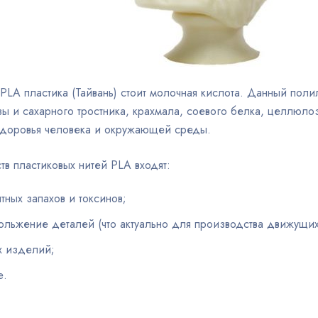
 PLA пластика (Тайвань) стоит молочная кислота. Данный пол
зы и сахарного тростника, крахмала, соевого белка, целлюл
здоровья человека и окружающей среды.
в пластиковых нитей PLA входят:
ятных запахов и токсинов;
ольжение деталей (что актуально для производства движущих
х изделий;
е.