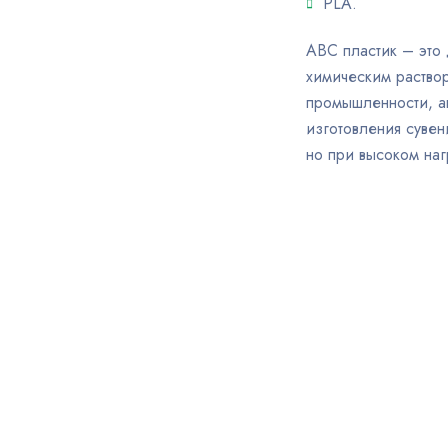
PLA.
ABC пластик – это
химическим раствор
промышленности, а
изготовления суве
но при высоком наг