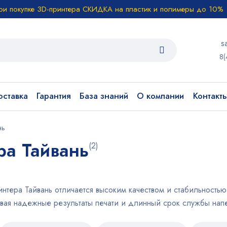
ри покупке 3D-принтера СКИДКА на пластик и полимеры до 10%
s
8(
ставка
Гарантия
База знаний
О компании
Контакт
нь
ра Тайвань
(2)
нтера Тайвань отличается высоким качеством и стабильность
вая надежные результаты печати и длинный срок службы нап