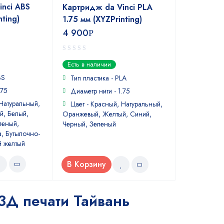
nci ABS
Картридж da Vinci PLA
nting)
1.75 мм (XYZPrinting)
4 900
Р
0
Есть в наличии
out
BS
of
Тип пластика - PLA
5
.75
Диаметр нити - 1.75
 Натуральный,
Цвет - Красный, Натуральный,
й, Белый,
Оранжевый, Желтый, Синий,
леный,
Черный, Зеленый
, Бутылочно-
й желтый
В Корзину
3Д печати Тайвань