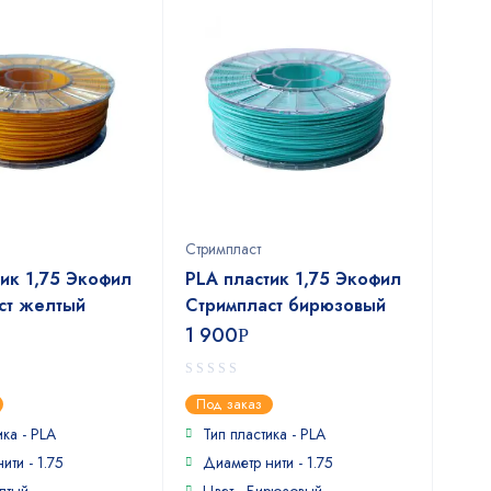
Стримпласт
тик 1,75 Экофил
PLA пластик 1,75 Экофил
ст желтый
Стримпласт бирюзовый
1 900
Р
0
Под заказ
out
of
ика - PLA
Тип пластика - PLA
5
ити - 1.75
Диаметр нити - 1.75