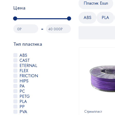
Пластик Esun
Цена
ABS
PLA
0
40 000
Р
Р
Тип пластика
ABS
CAST
ETERNAL
FLEX
FRICTION
HIPS
PA
PC
PETG
PLA
PP
PVA
Стримпласт