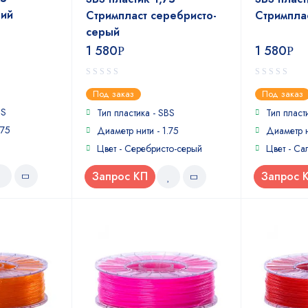
ний
Стримпласт серебристо-
Стримпла
серый
1 580
1 580
Р
Р
0
0
Под заказ
Под заказ
out
out
BS
of
of
Тип пластика - SBS
Тип пласт
5
5
.75
Диаметр нити - 1.75
Диаметр н
Цвет - Серебристо-серый
Цвет - Са
Запрос КП
Запрос 