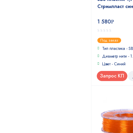
Стримпласт си
1 580
Р
0
Под заказ
out
of
Тип пластика - S
5
Диаметр нити - 1
Цвет - Синий
Запрос КП