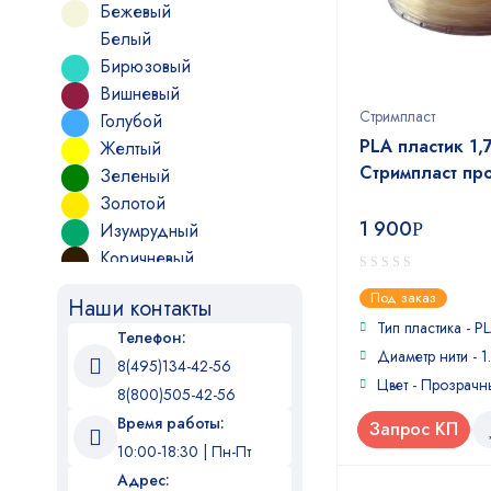
Бежевый
Белый
Бирюзовый
Вишневый
Стримпласт
Голубой
PLA пластик 1,
Желтый
Стримпласт пр
Зеленый
Золотой
1 900
Р
Изумрудный
Коричневый
Красный
0
Под заказ
Наши контакты
out
Лайм
of
Тип пластика - P
Телефон:
Лимонно-желтый
5
Диаметр нити - 1
8(495)134-42-56
Люминесцентный
Цвет - Прозрачн
зеленый
8(800)505-42-56
Люминесцентный
Время работы:
Запрос КП
красный
10:00-18:30 | Пн-Пт
Люминесцентный синий
Адрес: