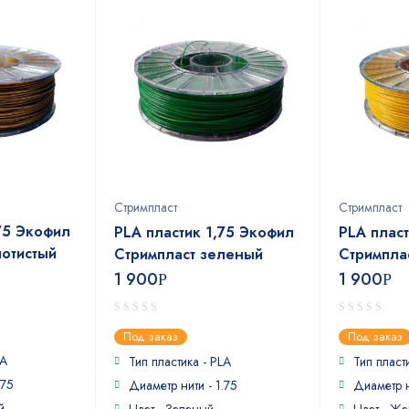
Стримпласт
Стримпласт
75 Экофил
PLA пластик 1,75 Экофил
PLA плас
лотистый
Стримпласт зеленый
Стримпла
1 900
1 900
Р
Р
0
0
Под заказ
Под заказ
out
out
LA
of
of
Тип пластика - PLA
Тип пласт
5
5
.75
Диаметр нити - 1.75
Диаметр н
й