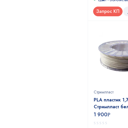
Запрос КП
Стримпласт
PLA пластик 1,
Стримпласт бе
1 900
Р