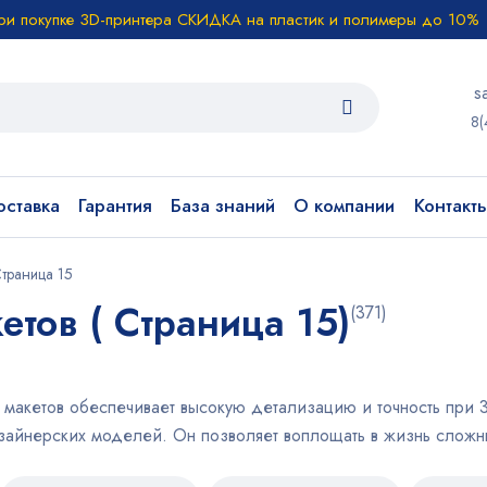
ри покупке 3D-принтера СКИДКА на пластик и полимеры до 10%
s
8(
ставка
Гарантия
База знаний
О компании
Контакт
траница 15
етов ( Страница 15)
(371)
 макетов обеспечивает высокую детализацию и точность при
зайнерских моделей. Он позволяет воплощать в жизнь сложны