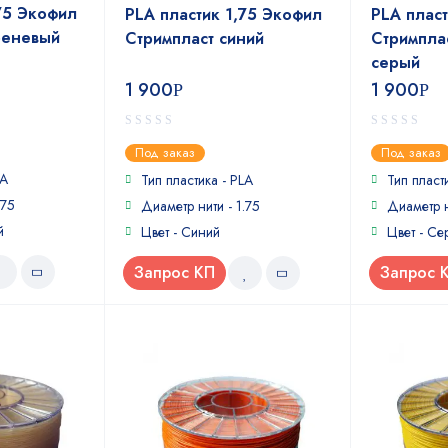
75 Экофил
PLA пластик 1,75 Экофил
PLA плас
реневый
Стримпласт синий
Стримпла
серый
1 900
1 900
Р
Р
0
0
Под заказ
Под заказ
out
out
LA
of
of
Тип пластика - PLA
Тип пласт
5
5
.75
Диаметр нити - 1.75
Диаметр н
й
Цвет - Синий
Цвет - Се
Запрос КП
Запрос 