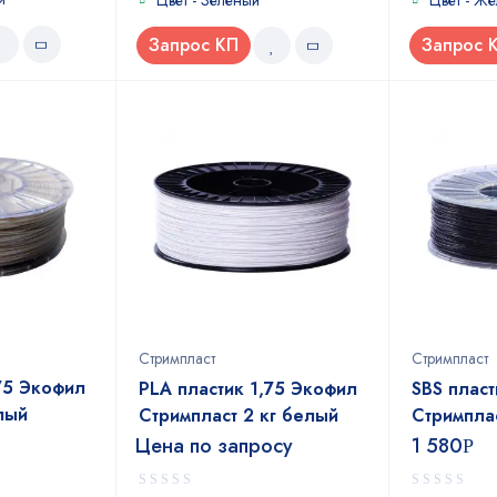
Цвет - Зеленый
Цвет - Же
Запрос КП
Запрос 
Стримпласт
Стримпласт
75 Экофил
PLA пластик 1,75 Экофил
SBS пласт
лый
Стримпласт 2 кг белый
Стримпла
Цена по запросу
1 580
Р