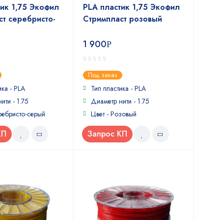
тик 1,75 Экофил
PLA пластик 1,75 Экофил
ст серебристо-
Стримпласт розовый
1 900
Р
0
Под заказ
out
of
ика - PLA
Тип пластика - PLA
5
ити - 1.75
Диаметр нити - 1.75
ребристо-серый
Цвет - Розовый
КП
Запрос КП