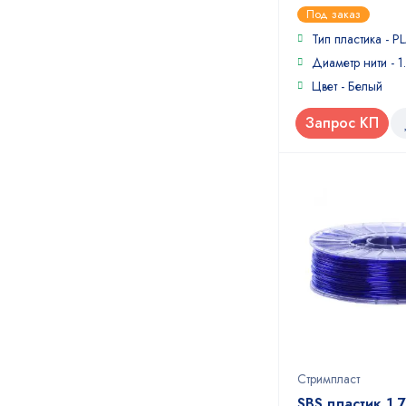
0
Под заказ
out
of
Тип пластика - P
5
Диаметр нити - 1
Цвет - Белый
Запрос КП
Стримпласт
SBS пластик 1,