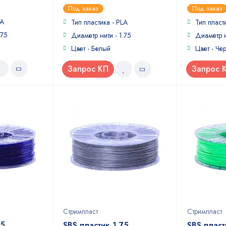
0
0
Под заказ
Под заказ
out
out
LA
of
of
Тип пластика - PLA
Тип пласт
5
5
.75
Диаметр нити - 1.75
Диаметр н
Цвет - Белый
Цвет - Че
Запрос КП
Запрос 
Стримпласт
Стримпласт
75
SBS пластик 1,75
SBS пласт