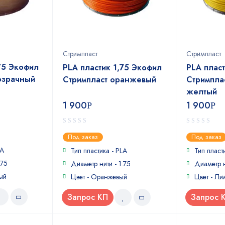
Стримпласт
Стримпласт
75 Экофил
PLA пластик 1,75 Экофил
PLA плас
озрачный
Стримпласт оранжевый
Стримпла
желтый
1 900
1 900
Р
Р
0
0
Под заказ
Под заказ
out
out
LA
of
of
Тип пластика - PLA
Тип пласт
5
5
.75
Диаметр нити - 1.75
Диаметр н
ый
Цвет - Оранжевый
Цвет - Л
Запрос КП
Запрос 