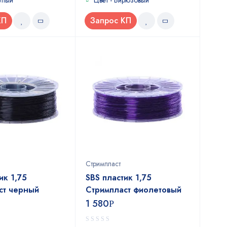
лтый
Цвет - Бирюзовый
КП
Запрос КП
Стримпласт
ик 1,75
SBS пластик 1,75
ст черный
Стримпласт фиолетовый
1 580
Р