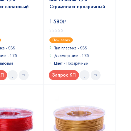
ст салатовый
Стримпласт прозрачный
1 580
Р
0
Под заказ
out
of
ика - SBS
Тип пластика - SBS
5
ити - 1.75
Диаметр нити - 1.75
латовый
Цвет - Прозрачный
КП
Запрос КП