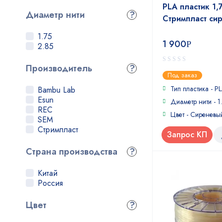
RELAX
PLA пластик 1,
RUBBER
Диаметр нити
?
Стримпласт си
SBS
TPU
1.75
PEEK
1 900
Р
2.85
PSU
Производитель
?
0
Под заказ
out
of
Тип пластика - P
Bambu Lab
5
Esun
Диаметр нити - 1
REC
Цвет - Сиреневы
SEM
Стримпласт
Запрос КП
Страна производства
?
Китай
Россия
Цвет
?