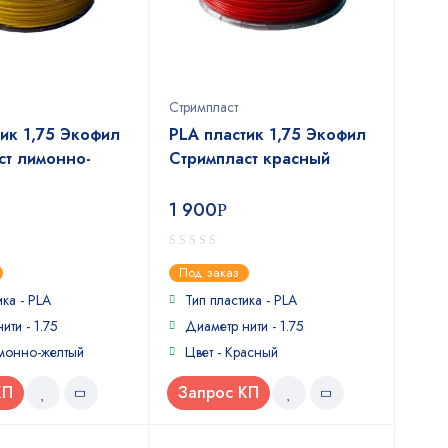
Стримпласт
тик 1,75 Экофил
PLA пластик 1,75 Экофил
ст лимонно-
Стримпласт красный
1 900
Р
0
Под заказ
out
of
ика - PLA
Тип пластика - PLA
5
ити - 1.75
Диаметр нити - 1.75
имонно-желтый
Цвет - Красный
КП
Запрос КП