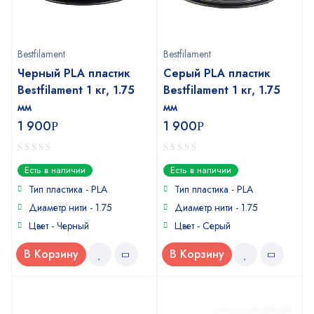
Bestfilament
Bestfilament
Черный PLA пластик
Серый PLA пластик
Bestfilament 1 кг, 1.75
Bestfilament 1 кг, 1.75
мм
мм
1 900
1 900
Р
Р
0
0
Есть в наличии
Есть в наличии
out
out
of
of
Тип пластика - PLA
Тип пластика - PLA
5
5
Диаметр нити - 1.75
Диаметр нити - 1.75
Цвет - Черный
Цвет - Серый
В Корзину
В Корзину