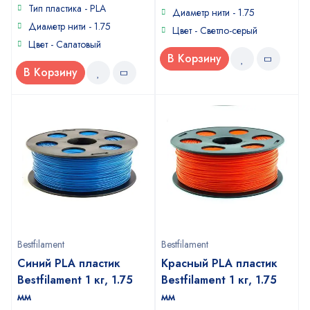
5
of
Тип пластика - PLA
Диаметр нити - 1.75
5
Диаметр нити - 1.75
Цвет - Светло-серый
Цвет - Салатовый
В Корзину
В Корзину
Bestfilament
Bestfilament
Синий PLA пластик
Красный PLA пластик
Bestfilament 1 кг, 1.75
Bestfilament 1 кг, 1.75
мм
мм