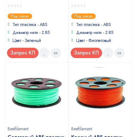
0
0
Под заказ
Под заказ
out
out
of
of
Тип пластика - ABS
Тип пластика - ABS
5
5
Диаметр нити - 2.85
Диаметр нити - 2.85
Цвет - Зеленый
Цвет - Фиолетовый
Запрос КП
Запрос КП
Bestfilament
Bestfilament