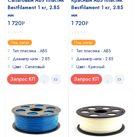
Салатовый ABS пластик
Красный ABS пластик
Bestfilament 1 кг, 2.85
Bestfilament 1 кг, 2.85
мм
мм
1 720
1 720
Р
Р
0
0
Под заказ
Под заказ
out
out
of
of
Тип пластика - ABS
Тип пластика - ABS
5
5
Диаметр нити - 2.85
Диаметр нити - 2.85
Цвет - Салатовый
Цвет - Красный
Запрос КП
Запрос КП