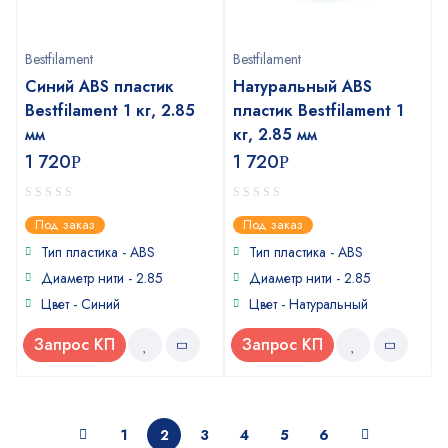
Bestfilament
Bestfilament
Синий ABS пластик
Натуральный ABS
Bestfilament 1 кг, 2.85
пластик Bestfilament 1
мм
кг, 2.85 мм
1 720
1 720
Р
Р
0
0
Под заказ
Под заказ
out
out
of
of
Тип пластика - ABS
Тип пластика - ABS
5
5
Диаметр нити - 2.85
Диаметр нити - 2.85
Цвет - Синий
Цвет - Натуральный
Запрос КП
Запрос КП
1
2
3
4
5
6