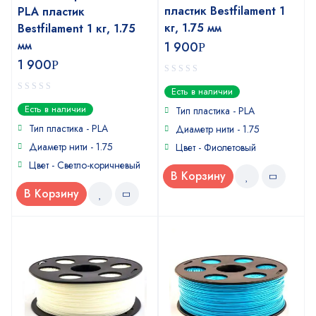
пластик Bestfilament 1
PLA пластик
кг, 1.75 мм
Bestfilament 1 кг, 1.75
мм
1 900
Р
1 900
Р
0
Есть в наличии
out
0
Есть в наличии
of
Тип пластика - PLA
out
5
of
Тип пластика - PLA
Диаметр нити - 1.75
5
Диаметр нити - 1.75
Цвет - Фиолетовый
Цвет - Светло-коричневый
В Корзину
В Корзину