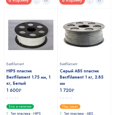
В Корзину
В Корзину
Bestfilament
Bestfilament
HIPS пластик
Серый ABS пластик
Bestfilament 1.75 мм, 1
Bestfilament 1 кг, 2.85
кг, Белый
мм
1 600
1 720
Р
Р
0
0
Есть в наличии
Под заказ
out
out
of
of
Тип пластика - HIPS
Тип пластика - ABS