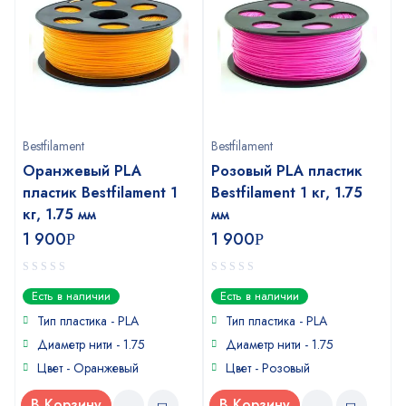
Bestfilament
Bestfilament
Оранжевый PLA
Розовый PLA пластик
пластик Bestfilament 1
Bestfilament 1 кг, 1.75
кг, 1.75 мм
мм
1 900
1 900
Р
Р
0
0
Есть в наличии
Есть в наличии
out
out
of
of
Тип пластика - PLA
Тип пластика - PLA
5
5
Диаметр нити - 1.75
Диаметр нити - 1.75
Цвет - Оранжевый
Цвет - Розовый
В Корзину
В Корзину