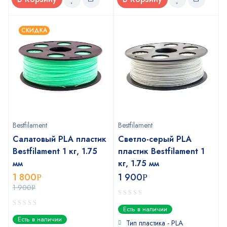
СКИДКА
Bestfilament
Bestfilament
Салатовый PLA пластик
Светло-серый PLA
Bestfilament 1 кг, 1.75
пластик Bestfilament 1
мм
кг, 1.75 мм
1 800
1 900
Р
Р
1 900
Р
0
Есть в наличии
out
0
Есть в наличии
of
Тип пластика - PLA
out