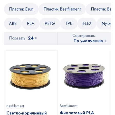
Пластик Esun
Пластик Bestfilament
Пластик Bam
ABS
PLA
PETG
TPU
FLEX
Nylon
Сортировать:
Показать
24
По умолчанию
Bestfilament
Bestfilament
Фиолетовый PLA
Светло-коричневый