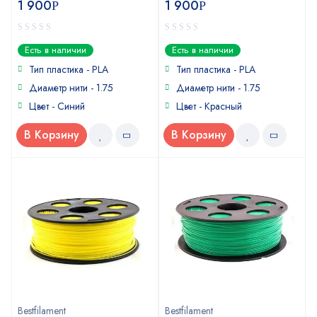
1 900
1 900
Р
Р
0
0
Есть в наличии
Есть в наличии
out
out
of
of
Тип пластика - PLA
Тип пластика - PLA
5
5
Диаметр нити - 1.75
Диаметр нити - 1.75
Цвет - Синий
Цвет - Красный
В Корзину
В Корзину
Bestfilament
Bestfilament