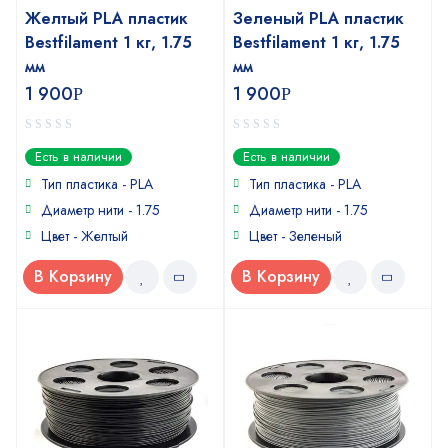
Желтый PLA пластик
Зеленый PLA пластик
Bestfilament 1 кг, 1.75
Bestfilament 1 кг, 1.75
мм
мм
1 900
1 900
Р
Р
0
0
Есть в наличии
Есть в наличии
out
out
of
of
Тип пластика - PLA
Тип пластика - PLA
5
5
Диаметр нити - 1.75
Диаметр нити - 1.75
Цвет - Желтый
Цвет - Зеленый
В Корзину
В Корзину