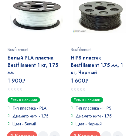
Bestfilament
Bestfilament
Белый PLA пластик
HIPS пластик
Bestfilament 1 кг, 1.75
Bestfilament 1.75 мм, 1
мм
кг, Черный
1 900
1 600
Р
Р
0
0
Есть в наличии
Есть в наличии
out
out
of
of
Тип пластика - PLA
Тип пластика - HIPS
5
5
Диаметр нити - 1.75
Диаметр нити - 1.75
Цвет - Белый
Цвет - Черный