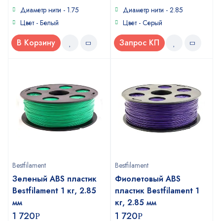
5
5
Диаметр нити - 1.75
Диаметр нити - 2.85
Цвет - Белый
Цвет - Серый
В Корзину
Запрос КП
Bestfilament
Bestfilament
Зеленый ABS пластик
Фиолетовый ABS
Bestfilament 1 кг, 2.85
пластик Bestfilament 1
мм
кг, 2.85 мм
1 720
1 720
Р
Р