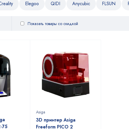
Creality
Elegoo
QIDI
Anycubic
FLSUN
Показать товары со скидкой
Asiga
ga
3D принтер Asiga
2-75
Freeform PICO 2