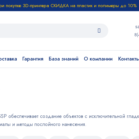
ри покупке 3D-принтера СКИДКА на пластик и полимеры до 10%
s
8(
ставка
Гарантия
База знаний
О компании
Контакт
)
 SSP обеспечивает создание объектов с исключительной глад
иалы и методы послойного нанесения.