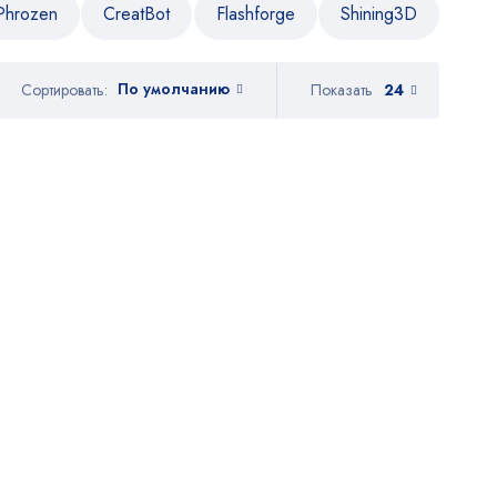
Phrozen
CreatBot
Flashforge
Shining3D
По умолчанию
Показать
24
Сортировать: