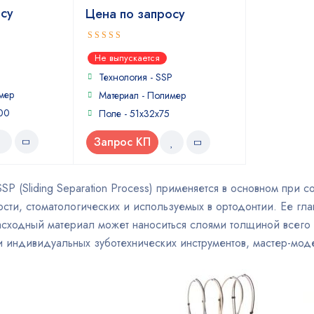
осу
Цена по запросу
5
out of 5
Не выпускается
P
Технология - SSP
мер
Материал - Полимер
200
Поле - 51x32x75
Запрос КП
SSP (Sliding Separation Process) применяется в основном пр
ности, стоматологических и используемых в ортодонтии. Ее гла
сходный материал может наноситься слоями толщиной всего
 индивидуальных зуботехнических инструментов, мастер-мод