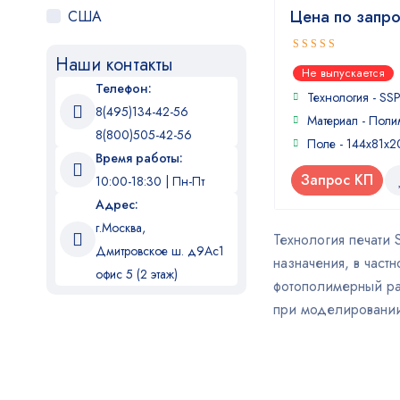
Цена по запр
США
Наши контакты
5
out of 5
Не выпускается
Телефон:
Технология - SS
8(495)134-42-56
Материал - Поли
8(800)505-42-56
Поле - 144x81x
Время работы:
Запрос КП
10:00-18:30 | Пн-Пт
Адрес:
г.Москва,
Технология печати 
Дмитровское ш. д9Ас1
назначения, в част
офис 5 (2 этаж)
фотополимерный ра
при моделировании