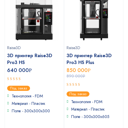
Raise3D
Raise3D
3D принтер Raise3D
3D принтер Raise3D
Pro3 HS
Pro3 HS Plus
640 000
850 000
Р
Р
890 000
Р
5
out of 5
Под заказ
5
out of 5
Под заказ
Технология - FDM
Технология - FDM
Материал - Пластик
Материал - Пластик
Поле - 300х300х300
Поле - 300x300x605