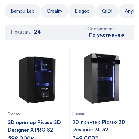
Bambu Lab
Creality
Elegoo
QIDI
Anycu
Сортировать:
Показать
24
По умолчанию
Picaso
Picaso
3D принтер Picaso 3D
3D принтер Picaso 3D
Designer XL S2
Designer X PRO S2
749 000
599 000
Р
Р