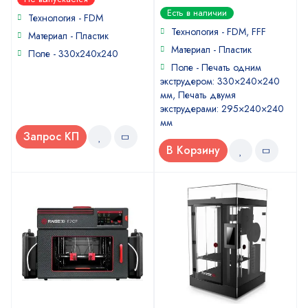
0
Есть в наличии
Технология - FDM
out
of
Технология - FDM, FFF
Материал - Пластик
5
Материал - Пластик
Поле - 330x240x240
Поле - Печать одним
экструдером: 330×240×240
мм, Печать двумя
экструдерами: 295×240×240
мм
Запрос КП
В Корзину