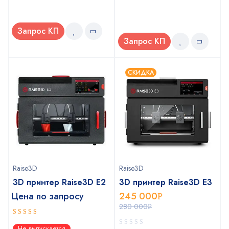
Запрос КП
Запрос КП
СКИДКА
Raise3D
Raise3D
3D принтер Raise3D E2
3D принтер Raise3D E3
Цена по запросу
245 000
Р
280 000
Р
5
out of 5
Не выпускается