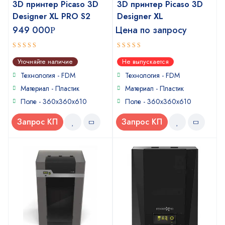
3D принтер Picaso 3D
3D принтер Picaso 3D
Designer XL PRO S2
Designer XL
949 000
Цена по запросу
Р
5
4
out of 5
out of
Уточняйте наличие
Не выпускается
5
Технология - FDM
Технология - FDM
Материал - Пластик
Материал - Пластик
Поле - 360x360x610
Поле - 360x360x610
Запрос КП
Запрос КП