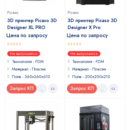
Picaso
Picaso
3D принтер Picaso 3D
3D принтер Picaso 3D
Designer XL PRO
Designer X Pro
Цена по запросу
Цена по запросу
5
4.75
out of 5
out
Не выпускается
Не выпускается
of 5
Технология - FDM
Технология - FDM
Материал - Пластик
Материал - Пластик
Поле - 360x360x610
Поле - 200x200x210
Запрос КП
Запрос КП