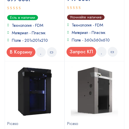
5
5
out of 5
out of 5
Уточняйте наличие
Есть в наличии
Технология - FDM
Технология - FDM
Материал - Пластик
Материал - Пластик
Поле - 360х360х610
Поле - 201х201х210
Запрос КП
В Корзину
Picaso
Picaso