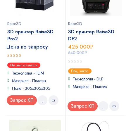
Raise3D
Raise3D
3D принтер Raise3D
3D принтер Raise3D
Pro2
DF2
Цена по запросу
425 000
Р
540 000
Р
5
out of 5
Не выпускается
0
Под заказ
Технология - FDM
out
of
Технология - DLP
Материал - Пластик
5
Материал - Пластик
Поле - 305x305x305
Запрос КП
Запрос КП