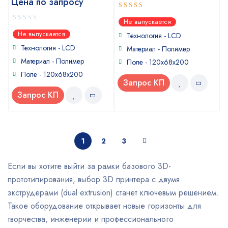
Цена по запросу
4
out of
Не выпускается
5
0
Не выпускается
Технология - LCD
out
of
Технология - LCD
Материал - Полимер
5
Материал - Полимер
Поле - 120x68x200
Поле - 120x68x200
Запрос КП
Запрос КП
1
2
3
Если вы хотите выйти за рамки базового 3D-
прототипирования, выбор 3D принтера с двумя
экструдерами (dual extrusion) станет ключевым решением.
Такое оборудование открывает новые горизонты для
творчества, инженерии и профессионального