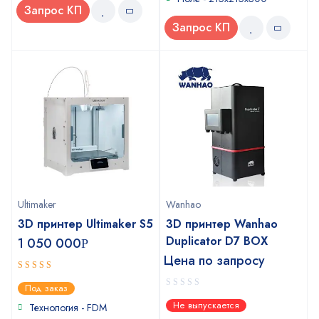
Запрос КП
Запрос КП
Ultimaker
Wanhao
3D принтер Ultimaker S5
3D принтер Wanhao
Duplicator D7 BOX
1 050 000
Р
Цена по запросу
5
out of 5
Под заказ
0
Не выпускается
Технология - FDM
out