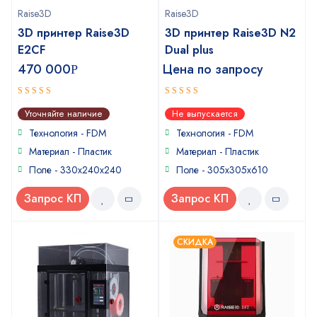
Raise3D
Raise3D
3D принтер Raise3D
3D принтер Raise3D N2
E2CF
Dual plus
470 000
Цена по запросу
Р
4
5
out of
out of 5
Уточняйте наличие
Не выпускается
5
Технология - FDM
Технология - FDM
Материал - Пластик
Материал - Пластик
Поле - 330x240x240
Поле - 305x305x610
Запрос КП
Запрос КП
СКИДКА