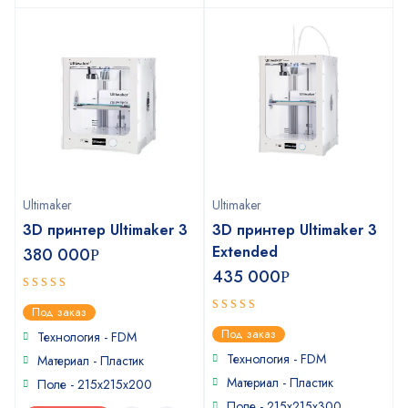
Ultimaker
Ultimaker
3D принтер Ultimaker 3
3D принтер Ultimaker 3
Extended
380 000
Р
435 000
Р
4.5
out of
Под заказ
5
5
out of 5
Под заказ
Технология - FDM
Технология - FDM
Материал - Пластик
Материал - Пластик
Поле - 215x215x200
Поле - 215x215x300