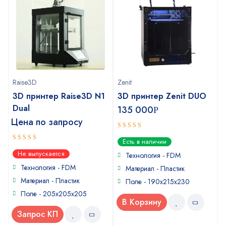
Raise3D
Zenit
3D принтер Raise3D N1
3D принтер Zenit DUO
Dual
135 000
Р
Цена по запросу
4.75
out
Есть в наличии
of 5
4
out of
Не выпускается
Технология - FDM
5
Технология - FDM
Материал - Пластик
Материал - Пластик
Поле - 190x215x230
Поле - 205x205x205
В Корзину
Запрос КП