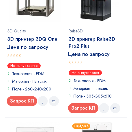
3D Quality
Raise3D
3D принтер 3DQ One
3D принтер Raise3D
Pro2 Plus
Цена по запросу
Цена по запросу
5
out of 5
Не выпускается
5
out of 5
Не выпускается
Технология - FDM
Технология - FDM
Материал - Пластик
Материал - Пластик
Поле - 260x240x200
Поле - 305x305x610
Запрос КП
Запрос КП
СКИДКА