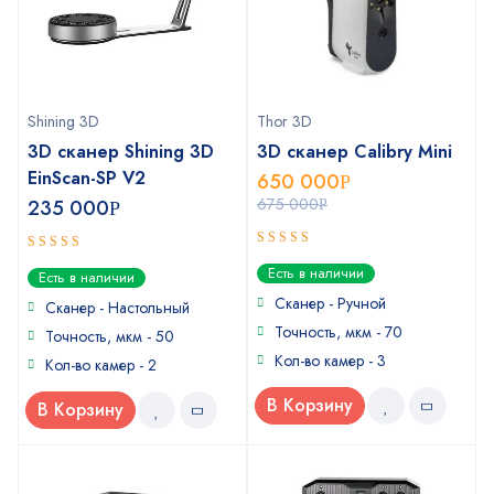
Shining 3D
Thor 3D
3D сканер Shining 3D
3D сканер Calibry Mini
EinScan-SP V2
650 000
Р
675 000
235 000
Р
Р
5
out of 5
5
out of 5
Есть в наличии
Есть в наличии
Сканер - Ручной
Сканер - Настольный
Точность, мкм - 70
Точность, мкм - 50
Кол-во камер - 3
Кол-во камер - 2
В Корзину
В Корзину