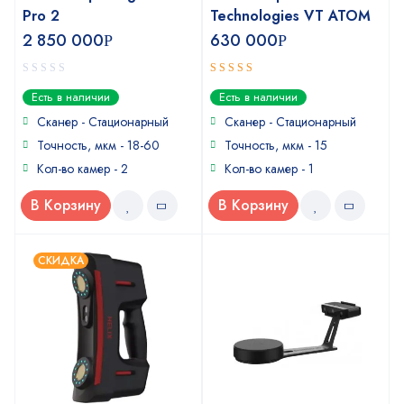
Pro 2
Technologies VT ATOM
2 850 000
630 000
Р
Р
0
4.33
out
Есть в наличии
Есть в наличии
out
of 5
of
Сканер - Стационарный
Сканер - Стационарный
5
Точность, мкм - 18-60
Точность, мкм - 15
Кол-во камер - 2
Кол-во камер - 1
В Корзину
В Корзину
СКИДКА