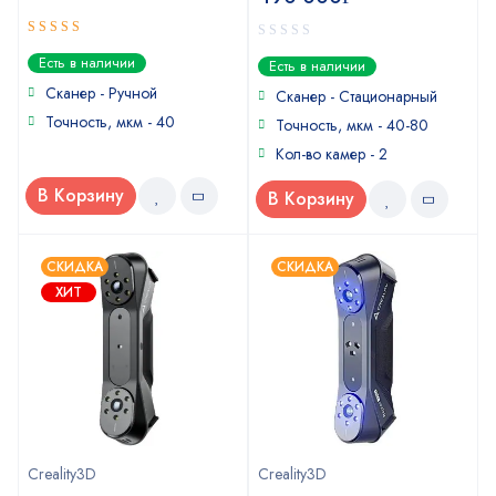
5
out of 5
0
Есть в наличии
Есть в наличии
out
Сканер - Ручной
of
Сканер - Стационарный
5
Точность, мкм - 40
Точность, мкм - 40-80
Кол-во камер - 2
В Корзину
В Корзину
СКИДКА
СКИДКА
ХИТ
Creality3D
Creality3D