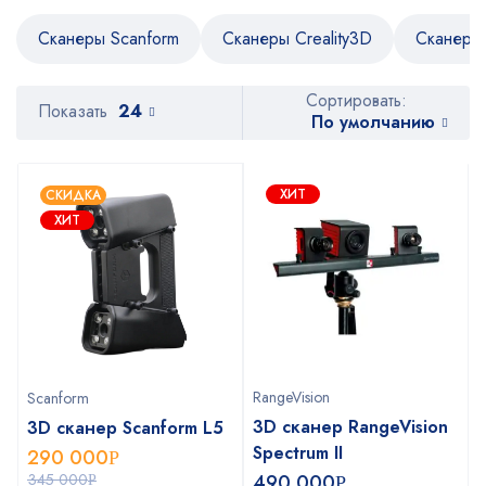
Сканеры Scanform
Сканеры Creality3D
Сканеры 
Сортировать:
Показать
24
По умолчанию
ХИТ
СКИДКА
ХИТ
RangeVision
Scanform
3D сканер RangeVision
3D сканер Scanform L5
Spectrum II
290 000
Р
345 000
490 000
Р
Р