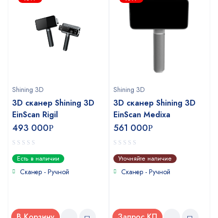
Shining 3D
Shining 3D
3D сканер Shining 3D
3D сканер Shining 3D
EinScan Rigil
EinScan Medixa
493 000
561 000
Р
Р
0
0
Есть в наличии
Уточняйте наличие
out
out
of
of
Сканер - Ручной
Сканер - Ручной
5
5
В Корзину
Запрос КП