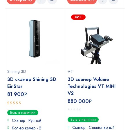
ХИТ
Shining 3D
VT
3D сканер Shining 3D
3D сканер Volume
EinStar
Technologies VT MINI
V2
81 900
Р
880 000
Р
5
out of 5
Есть в наличии
0
Есть в наличии
Сканер - Ручной
out
of
Сканер - Стационарный
Кол-во камер - 2