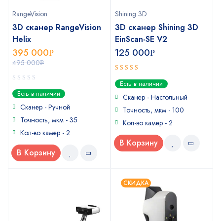
RangeVision
Shining 3D
3D сканер RangeVision
3D сканер Shining 3D
Helix
EinScan-SE V2
395 000
125 000
Р
Р
495 000
Р
5
out of 5
Есть в наличии
0
Есть в наличии
Сканер - Настольный
out
of
Сканер - Ручной
Точность, мкм - 100
5
Точность, мкм - 35
Кол-во камер - 2
Кол-во камер - 2
В Корзину
В Корзину
СКИДКА