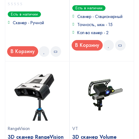
5
out of 5
Есть в наличии
0
Есть в наличии
Сканер - Стационарный
out
of
Сканер - Ручной
Точность, мкм - 15
5
Кол-во камер - 2
В Корзину
В Корзину
RangeVision
VT
3D сканер RangeVision
3D сканер Volume