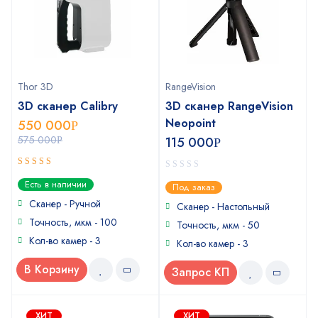
Thor 3D
RangeVision
3D сканер Calibry
3D сканер RangeVision
Neopoint
550 000
Р
575 000
115 000
Р
Р
5
out of 5
0
Есть в наличии
Под заказ
out
Сканер - Ручной
of
Сканер - Настольный
5
Точность, мкм - 100
Точность, мкм - 50
Кол-во камер - 3
Кол-во камер - 3
В Корзину
Запрос КП
ХИТ
ХИТ