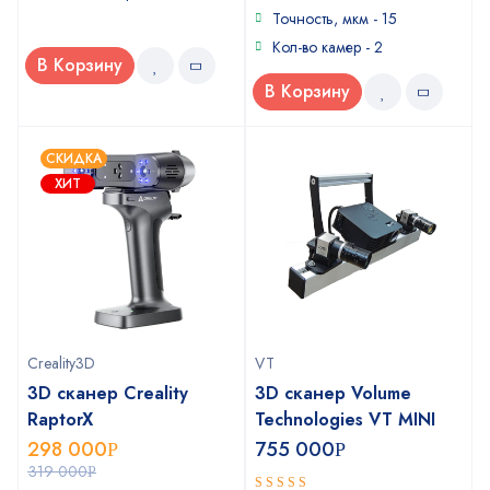
5
Точность, мкм - 15
Кол-во камер - 2
В Корзину
В Корзину
СКИДКА
ХИТ
Creality3D
VT
3D сканер Creality
3D сканер Volume
RaptorX
Technologies VT MINI
298 000
755 000
Р
Р
319 000
Р