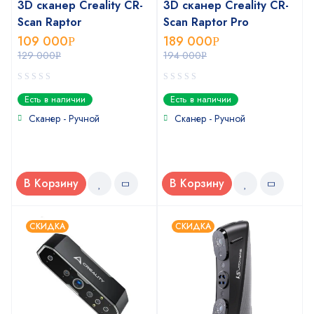
3D сканер Creality CR-
3D сканер Creality CR-
Scan Raptor
Scan Raptor Pro
109 000
189 000
Р
Р
129 000
194 000
Р
Р
0
0
Есть в наличии
Есть в наличии
out
out
of
of
Сканер - Ручной
Сканер - Ручной
5
5
В Корзину
В Корзину
СКИДКА
СКИДКА