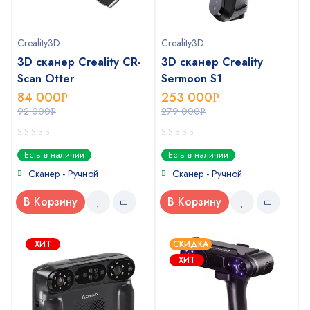
Creality3D
Creality3D
3D сканер Creality CR-
3D сканер Creality
Scan Otter
Sermoon S1
84 000
253 000
Р
Р
92 000
279 000
Р
Р
0
0
Есть в наличии
Есть в наличии
out
out
of
of
Сканер - Ручной
Сканер - Ручной
5
5
В Корзину
В Корзину
ХИТ
СКИДКА
ХИТ