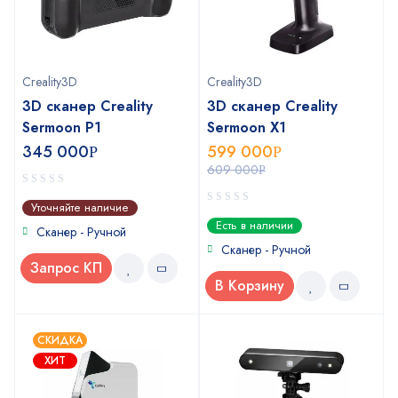
Creality3D
Creality3D
3D сканер Creality
3D сканер Creality
Sermoon P1
Sermoon X1
345 000
599 000
Р
Р
609 000
Р
0
Уточняйте наличие
out
0
Есть в наличии
of
Сканер - Ручной
out
5
of
Сканер - Ручной
5
Запрос КП
В Корзину
СКИДКА
ХИТ