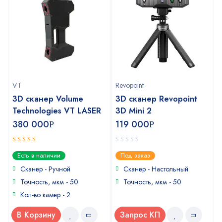
VT
Revopoint
3D сканер Volume
3D сканер Revopoint
Technologies VT LASER
3D Mini 2
380 000
119 000
Р
Р
4
0
out of
Есть в наличии
Под заказ
5
out
of
Сканер - Ручной
Сканер - Настольный
5
Точность, мкм - 50
Точность, мкм - 50
Кол-во камер - 2
В Корзину
Запрос КП