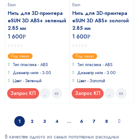
Esun
Esun
Нить для 3D-принтера
Нить для 3D-принтера
eSUN 3D ABS+ зеленый
eSUN 3D ABS+ золотой
2.85 мм
2.85 мм
1 600
1 600
Р
Р
0
0
Под заказ
Под заказ
out
out
of
of
Тип пластика - ABS
Тип пластика - ABS
5
5
Диаметр нити - 3.00
Диаметр нити - 3.00
Цвет - Зеленый
Цвет - Золотой
Запрос КП
Запрос КП
1
2
3
4
…
6
7
8
В качестве одного из самых популярных расходных