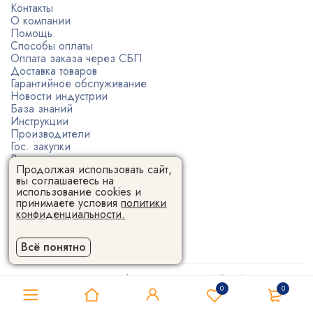
Контакты
О компании
Помощь
Способы оплаты
Оплата заказа через СБП
Доставка товаров
Гарантийное обслуживание
Новости индустрии
База знаний
Инструкции
Производители
Гос. закупки
Вакансии компании
Продолжая использовать сайт,
Купить в своем городе
вы соглашаетесь на
Возврат и обмен товара
использование cookies и
Сертификаты производителей
принимаете условия
политики
Политика конфиденциальности
конфиденциальности.
Пользовательское соглашение
Всё понятно
Поставщик 3D-оборудования 3DMall © | 2026
0
0