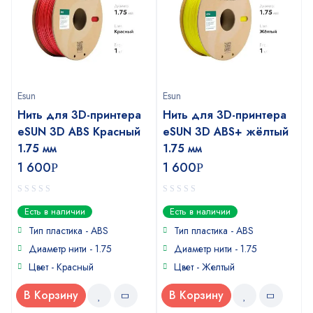
Esun
Esun
Нить для 3D-принтера
Нить для 3D-принтера
eSUN 3D ABS Красный
eSUN 3D ABS+ жёлтый
1.75 мм
1.75 мм
1 600
1 600
Р
Р
0
0
Есть в наличии
Есть в наличии
out
out
of
of
Тип пластика - ABS
Тип пластика - ABS
5
5
Диаметр нити - 1.75
Диаметр нити - 1.75
Цвет - Красный
Цвет - Желтый
В Корзину
В Корзину