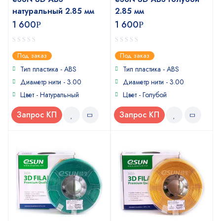
натуральный 2.85 мм
2.85 мм
1 600
1 600
Р
Р
0
0
Под заказ
Под заказ
out
out
of
of
Тип пластика - ABS
Тип пластика - ABS
5
5
Диаметр нити - 3.00
Диаметр нити - 3.00
Цвет - Натуральный
Цвет - Голубой
Запрос КП
Запрос КП