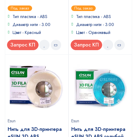
0
0
Под заказ
Под заказ
out
out
of
of
Тип пластика - ABS
Тип пластика - ABS
5
5
Диаметр нити - 3.00
Диаметр нити - 3.00
Цвет - Красный
Цвет - Оранжевый
Запрос КП
Запрос КП
Esun
Esun
Нить для 3D-принтера
Нить для 3D-принтера
eSUN 3D ABS
eSUN 3D ABS голубой