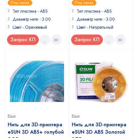
0
0
Под заказ
Под заказ
out
out
of
of
Тип пластика - ABS
Тип пластика - ABS
5
5
Диаметр нити - 3.00
Диаметр нити - 3.00
Цвет - Оранжевый
Цвет - Натуральный
Запрос КП
Запрос КП
Esun
Esun
Нить для 3D-принтера
Нить для 3D-принтера
eSUN 3D ABS+ голубой
eSUN 3D ABS Золотой