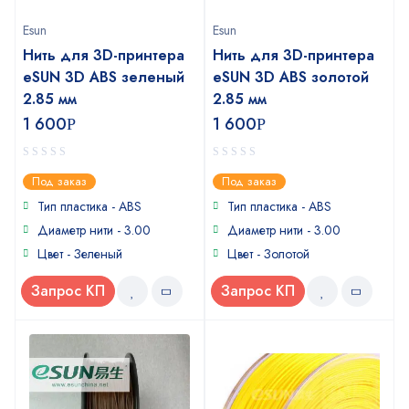
Esun
Esun
Нить для 3D-принтера
Нить для 3D-принтера
eSUN 3D ABS зеленый
eSUN 3D ABS золотой
2.85 мм
2.85 мм
1 600
1 600
Р
Р
0
0
Под заказ
Под заказ
out
out
of
of
Тип пластика - ABS
Тип пластика - ABS
5
5
Диаметр нити - 3.00
Диаметр нити - 3.00
Цвет - Зеленый
Цвет - Золотой
Запрос КП
Запрос КП