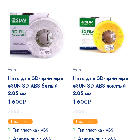
Esun
Esun
Нить для 3D-принтера
Нить для 3D-принтера
eSUN 3D ABS белый
eSUN 3D ABS желтый
2.85 мм
2.85 мм
1 600
1 600
Р
Р
0
0
Под заказ
Под заказ
out
out
of
of
Тип пластика - ABS
Тип пластика - ABS
5
5
Диаметр нити - 3.00
Диаметр нити - 3.00