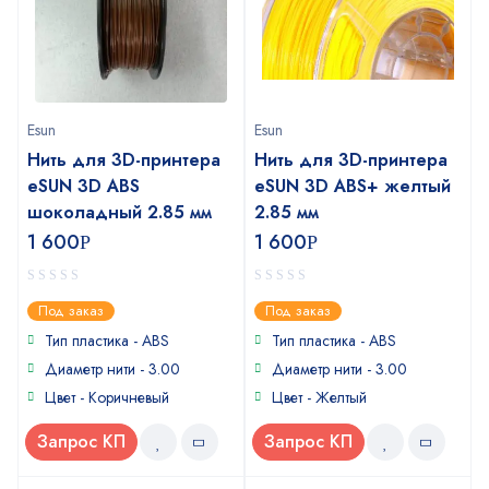
Esun
Esun
Нить для 3D-принтера
Нить для 3D-принтера
eSUN 3D ABS
eSUN 3D ABS+ желтый
шоколадный 2.85 мм
2.85 мм
1 600
1 600
Р
Р
0
0
Под заказ
Под заказ
out
out
of
of
Тип пластика - ABS
Тип пластика - ABS
5
5
Диаметр нити - 3.00
Диаметр нити - 3.00
Цвет - Коричневый
Цвет - Желтый
Запрос КП
Запрос КП