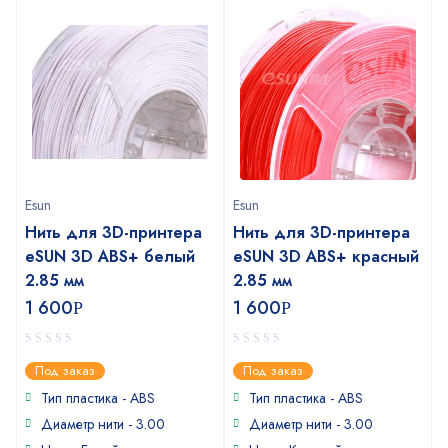
Esun
Esun
Нить для 3D-принтера
Нить для 3D-принтера
eSUN 3D ABS+ белый
eSUN 3D ABS+ красный
2.85 мм
2.85 мм
1 600
1 600
Р
Р
0
0
Под заказ
Под заказ
out
out
of
of
Тип пластика - ABS
Тип пластика - ABS
5
5
Диаметр нити - 3.00
Диаметр нити - 3.00