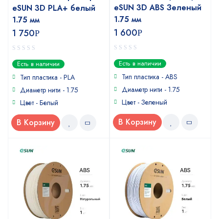
eSUN 3D ABS Зеленый
eSUN 3D PLA+ белый
1.75 мм
1.75 мм
1 600
1 750
Р
Р
0
0
Есть в наличии
Есть в наличии
out
out
of
of
Тип пластика - ABS
Тип пластика - PLA
5
5
Диаметр нити - 1.75
Диаметр нити - 1.75
Цвет - Зеленый
Цвет - Белый
В Корзину
В Корзину