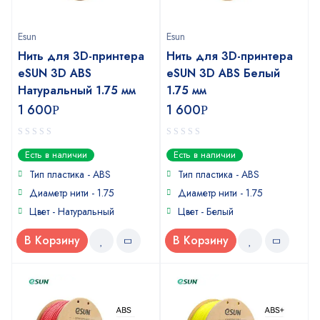
Esun
Esun
Нить для 3D-принтера
Нить для 3D-принтера
eSUN 3D ABS
eSUN 3D ABS Белый
Натуральный 1.75 мм
1.75 мм
1 600
1 600
Р
Р
0
0
Есть в наличии
Есть в наличии
out
out
of
of
Тип пластика - ABS
Тип пластика - ABS
5
5
Диаметр нити - 1.75
Диаметр нити - 1.75
Цвет - Натуральный
Цвет - Белый
В Корзину
В Корзину