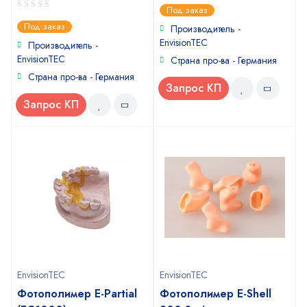
0
Под заказ
out
0
Под заказ
of
Производитель -
out
5
EnvisionTEC
of
Производитель -
5
EnvisionTEC
Страна про-ва - Германия
Страна про-ва - Германия
Запрос КП
Запрос КП
EnvisionTEC
EnvisionTEC
Фотополимер E-Partial
Фотополимер E-Shell