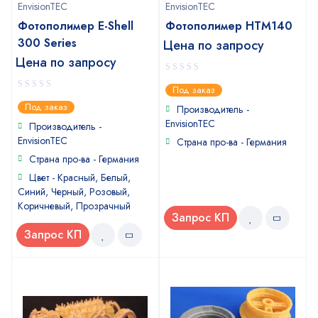
EnvisionTEC
EnvisionTEC
Фотополимер E-Shell
Фотополимер HTM140
300 Series
Цена по запросу
Цена по запросу
0
Под заказ
out
0
Под заказ
of
Производитель -
out
5
EnvisionTEC
of
Производитель -
5
EnvisionTEC
Страна про-ва - Германия
Страна про-ва - Германия
Цвет - Красный, Белый,
Синий, Черный, Розовый,
Коричневый, Прозрачный
Запрос КП
Запрос КП