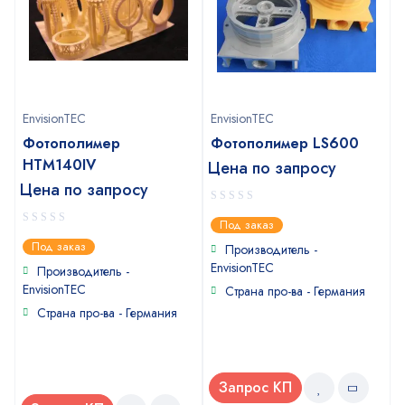
EnvisionTEC
EnvisionTEC
Фотополимер
Фотополимер LS600
HTM140IV
Цена по запросу
Цена по запросу
0
Под заказ
out
0
Под заказ
of
Производитель -
out
5
EnvisionTEC
of
Производитель -
5
EnvisionTEC
Страна про-ва - Германия
Страна про-ва - Германия
Запрос КП