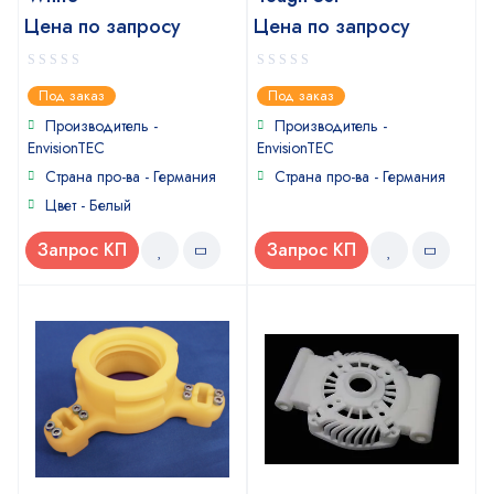
Цена по запросу
Цена по запросу
0
0
Под заказ
Под заказ
out
out
of
of
Производитель -
Производитель -
5
5
EnvisionTEC
EnvisionTEC
Страна про-ва - Германия
Страна про-ва - Германия
Цвет - Белый
Запрос КП
Запрос КП