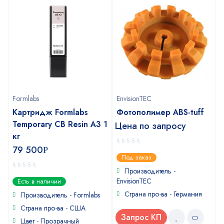
Formlabs
EnvisionTEC
Картридж Formlabs
Фотополимер ABS-tuff
Temporary CB Resin А3 1
Цена по запросу
кг
79 500
Р
0
Под заказ
out
of
Производитель -
0
5
EnvisionTEC
Есть в наличии
out
Страна про-ва - Германия
of
Производитель - Formlabs
5
Страна про-ва - США
Запрос КП
Цвет - Прозрачный