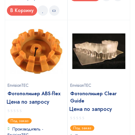
В Корзину
EnvisionTEC
EnvisionTEC
Фотополимер ABS-flex
Фотополимер Clear
Guide
Цена по запросу
Цена по запросу
0
Под заказ
out
0
Под заказ
of
Производитель -
out
5