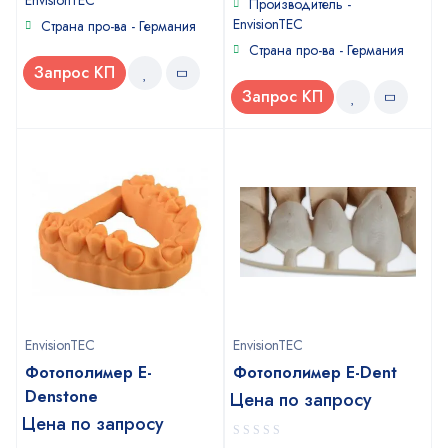
EnvisionTEC
of
Производитель -
5
EnvisionTEC
Страна про-ва - Германия
Страна про-ва - Германия
Запрос КП
Запрос КП
EnvisionTEC
EnvisionTEC
Фотополимер E-
Фотополимер E-Dent
Denstone
Цена по запросу
Цена по запросу