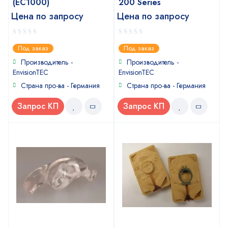
(EC1000)
200 Series
Цена по запросу
Цена по запросу
0
0
Под заказ
Под заказ
out
out
of
of
Производитель -
Производитель -
5
5
EnvisionTEC
EnvisionTEC
Страна про-ва - Германия
Страна про-ва - Германия
Запрос КП
Запрос КП