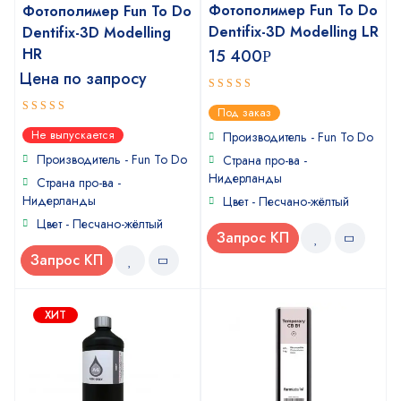
Фотополимер Fun To Do
Фотополимер Fun To Do
Dentifix-3D Modelling LR
Dentifix-3D Modelling
HR
15 400
Р
Цена по запросу
5
out of 5
Под заказ
5
out of 5
Не выпускается
Производитель - Fun To Do
Производитель - Fun To Do
Страна про-ва -
Нидерланды
Страна про-ва -
Нидерланды
Цвет - Песчано-жёлтый
Цвет - Песчано-жёлтый
Запрос КП
Запрос КП
ХИТ