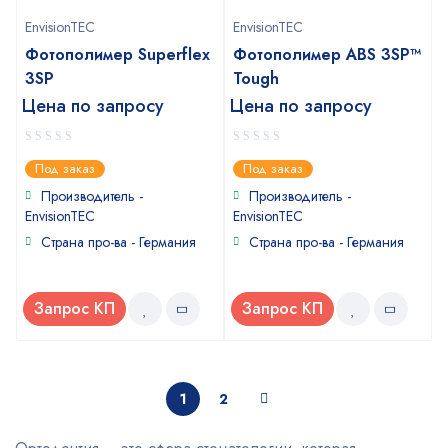
EnvisionTEC
EnvisionTEC
Фотополимер Superflex
Фотополимер ABS 3SP™
3SP
Tough
Цена по запросу
Цена по запросу
0
0
Под заказ
Под заказ
out
out
of
of
Производитель -
Производитель -
5
5
EnvisionTEC
EnvisionTEC
Страна про-ва - Германия
Страна про-ва - Германия
Запрос КП
Запрос КП
1
2