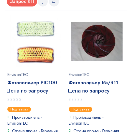
Запрос КП
EnvisionTEC
EnvisionTEC
Фотополимер PIC100
Фотополимер R5/R11
Цена по запросу
Цена по запросу
0
0
Под заказ
Под заказ
out
out
of
of
Производитель -
Производитель -
5
5
EnvisionTEC
EnvisionTEC
Страна про-ва - Германия
Страна про-ва - Германия