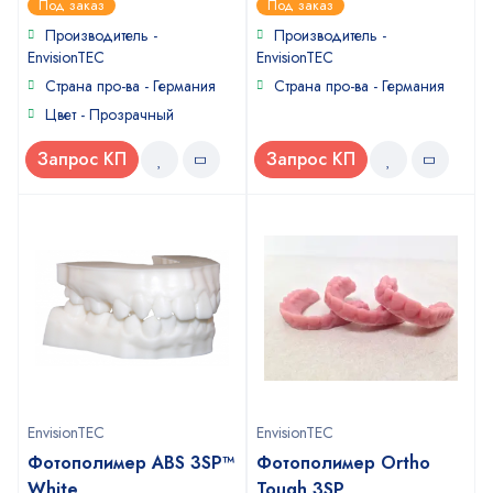
Под заказ
Под заказ
out
out
of
of
Производитель -
Производитель -
5
5
EnvisionTEC
EnvisionTEC
Страна про-ва - Германия
Страна про-ва - Германия
Цвет - Прозрачный
Запрос КП
Запрос КП
EnvisionTEC
EnvisionTEC
Фотополимер ABS 3SP™
Фотополимер Ortho
White
Tough 3SP