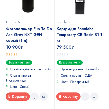
Fun To Do
Formlabs
Фотополимер Fun To Do
Картридж Formlabs
Ash Grey NXT GEN
Temporary CB Resin B1 1
серый (1 л)
кг
10 900
79 500
Р
Р
4.75
0
out
Есть в наличии
Есть в наличии
of 5
out
of
Производитель - Fun To Do
Производитель - Formlabs
5
Страна про-ва -
Страна про-ва - США
Нидерланды
Цвет - Прозрачный
Цвет - Серый
В Корзину
В Корзину