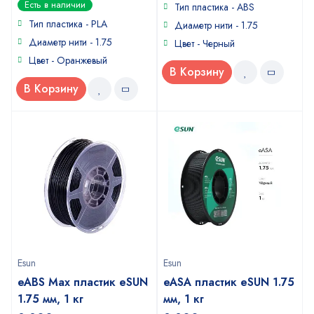
Есть в наличии
of
Тип пластика - ABS
out
5
of
Тип пластика - PLA
Диаметр нити - 1.75
5
Диаметр нити - 1.75
Цвет - Черный
Цвет - Оранжевый
В Корзину
В Корзину
Esun
Esun
eABS Max пластик eSUN
eASA пластик eSUN 1.75
1.75 мм, 1 кг
мм, 1 кг