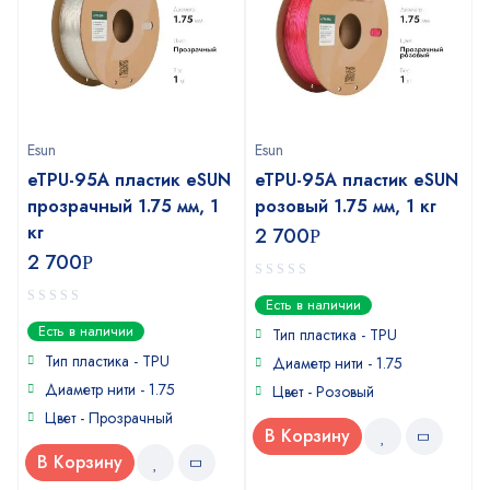
Esun
Esun
eTPU-95A пластик eSUN
eTPU-95A пластик eSUN
прозрачный 1.75 мм, 1
розовый 1.75 мм, 1 кг
кг
2 700
Р
2 700
Р
0
Есть в наличии
out
0
Есть в наличии
of
Тип пластика - TPU
out
5
of
Тип пластика - TPU
Диаметр нити - 1.75
5
Диаметр нити - 1.75
Цвет - Розовый
Цвет - Прозрачный
В Корзину
В Корзину