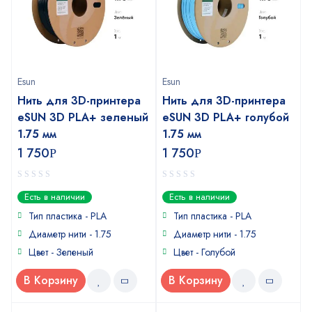
Esun
Esun
Нить для 3D-принтера
Нить для 3D-принтера
eSUN 3D PLA+ зеленый
eSUN 3D PLA+ голубой
1.75 мм
1.75 мм
1 750
1 750
Р
Р
0
0
Есть в наличии
Есть в наличии
out
out
of
of
Тип пластика - PLA
Тип пластика - PLA
5
5
Диаметр нити - 1.75
Диаметр нити - 1.75
Цвет - Зеленый
Цвет - Голубой
В Корзину
В Корзину