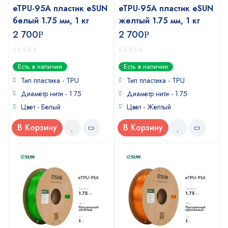
eTPU-95A пластик eSUN
eTPU-95A пластик eSUN
белый 1.75 мм, 1 кг
желтый 1.75 мм, 1 кг
2 700
2 700
Р
Р
0
0
Есть в наличии
Есть в наличии
out
out
of
of
Тип пластика - TPU
Тип пластика - TPU
5
5
Диаметр нити - 1.75
Диаметр нити - 1.75
Цвет - Белый
Цвет - Желтый
В Корзину
В Корзину