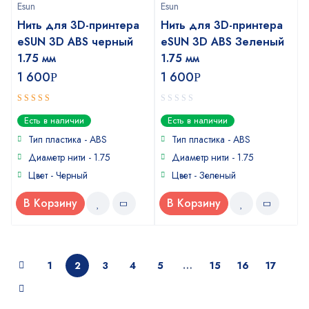
Esun
Esun
Нить для 3D-принтера
Нить для 3D-принтера
eSUN 3D ABS черный
eSUN 3D ABS Зеленый
1.75 мм
1.75 мм
1 600
1 600
Р
Р
5
0
out of 5
Есть в наличии
Есть в наличии
out
of
Тип пластика - ABS
Тип пластика - ABS
5
Диаметр нити - 1.75
Диаметр нити - 1.75
Цвет - Черный
Цвет - Зеленый
В Корзину
В Корзину
1
2
3
4
5
…
15
16
17