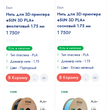
Esun
Esun
Нить для 3D-принтера
Нить для 3D-принтера
eSUN 3D PLA+
eSUN 3D PLA+
сосновый 1.75 мм
фиолетовый 1.75 мм
1 750
1 750
Р
Р
0
0
Есть в наличии
Есть в наличии
out
out
of
of
Тип пластика - PLA
Тип пластика - PLA
5
5
Диаметр нити - 1.75
Диаметр нити - 1.75
Цвет - Елово-зеленый
Цвет - Пурпурный
В Корзину
В Корзину