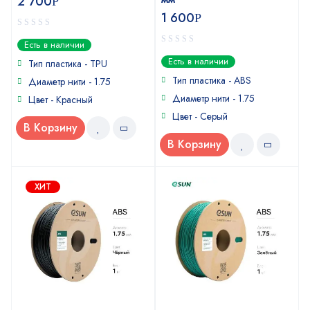
2 700
Р
1 600
Р
0
Есть в наличии
out
0
Есть в наличии
of
Тип пластика - TPU
out
5
of
Тип пластика - ABS
Диаметр нити - 1.75
5
Диаметр нити - 1.75
Цвет - Красный
Цвет - Серый
В Корзину
В Корзину
ХИТ