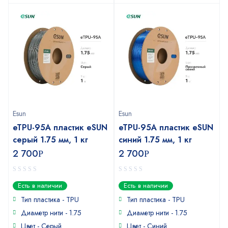
Esun
Esun
eTPU-95A пластик eSUN
eTPU-95A пластик eSUN
серый 1.75 мм, 1 кг
синий 1.75 мм, 1 кг
2 700
2 700
Р
Р
0
0
Есть в наличии
Есть в наличии
out
out
of
of
Тип пластика - TPU
Тип пластика - TPU
5
5
Диаметр нити - 1.75
Диаметр нити - 1.75
Цвет - Серый
Цвет - Синий