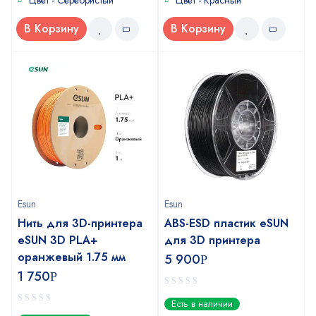
Цвет - Серебристый
Цвет - Красный
В Корзину
В Корзину
Esun
Esun
Нить для 3D-принтера
ABS-ESD пластик eSUN
eSUN 3D PLA+
для 3D принтера
оранжевый 1.75 мм
5 900
Р
1 750
Р
0
Есть в наличии
out
0