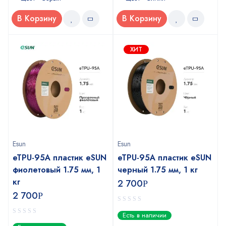
В Корзину
В Корзину
ХИТ
Esun
Esun
eTPU-95A пластик eSUN
eTPU-95A пластик eSUN
фиолетовый 1.75 мм, 1
черный 1.75 мм, 1 кг
кг
2 700
Р
2 700
Р
0
Есть в наличии
out
0