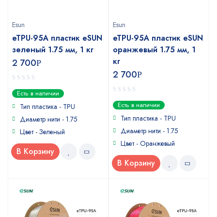
Esun
Esun
eTPU-95A пластик eSUN
eTPU-95A пластик eSUN
зеленый 1.75 мм, 1 кг
оранжевый 1.75 мм, 1
кг
2 700
Р
2 700
Р
0
Есть в наличии
out
0
Есть в наличии
of
Тип пластика - TPU
out
5
of
Тип пластика - TPU
Диаметр нити - 1.75
5
Диаметр нити - 1.75
Цвет - Зеленый
Цвет - Оранжевый
В Корзину
В Корзину