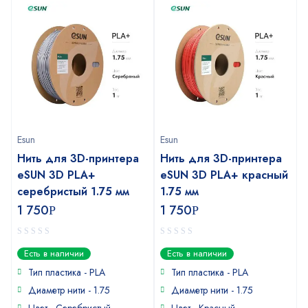
Esun
Esun
Нить для 3D-принтера
Нить для 3D-принтера
eSUN 3D PLA+
eSUN 3D PLA+ красный
серебристый 1.75 мм
1.75 мм
1 750
1 750
Р
Р
0
0
Есть в наличии
Есть в наличии
out
out
of
of
Тип пластика - PLA
Тип пластика - PLA
5
5
Диаметр нити - 1.75
Диаметр нити - 1.75