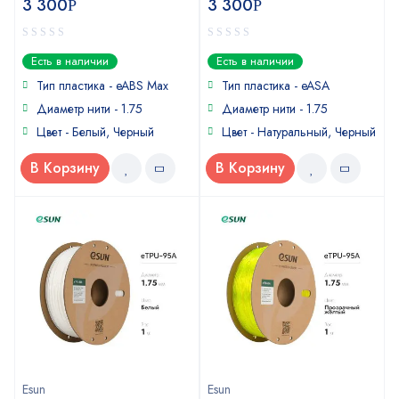
3 300
3 300
Р
Р
0
0
Есть в наличии
Есть в наличии
out
out
of
of
Тип пластика - eABS Max
Тип пластика - eASA
5
5
Диаметр нити - 1.75
Диаметр нити - 1.75
Цвет - Белый, Черный
Цвет - Натуральный, Черный
В Корзину
В Корзину
Esun
Esun