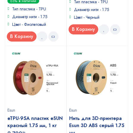
Есть в наличии
of
Тип пластика - TPU
out
5
of
Тип пластика - TPU
Диаметр нити - 1.75
5
Диаметр нити - 1.75
Цвет - Черный
Цвет - Фиолетовый
В Корзину
В Корзину
Esun
Esun
eTPU-95A пластик eSUN
Нить для 3D-принтера
красный 1.75 мм, 1 кг
Esun 3D ABS серый 1.75
мм