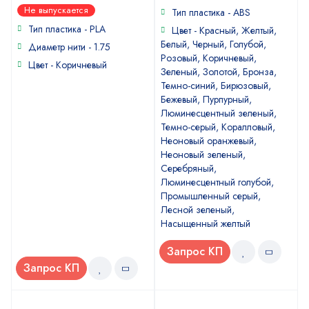
0
Не выпускается
of
Тип пластика - ABS
out
5
of
Тип пластика - PLA
Цвет - Красный, Желтый,
5
Белый, Черный, Голубой,
Диаметр нити - 1.75
Розовый, Коричневый,
Цвет - Коричневый
Зеленый, Золотой, Бронза,
Темно-синий, Бирюзовый,
Бежевый, Пурпурный,
Люминесцентный зеленый,
Темно-серый, Коралловый,
Неоновый оранжевый,
Неоновый зеленый,
Серебряный,
Люминесцентный голубой,
Промышленный серый,
Лесной зеленый,
Насыщенный желтый
Запрос КП
Запрос КП