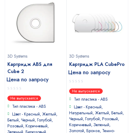
3D Systems
3D Systems
Картридж ABS для
Картридж PLA CubePro
Cube 2
Цена по запросу
Цена по запросу
0
Не выпускается
out
0
Не выпускается
of
Тип пластика - ABS
out
5
of
Тип пластика - ABS
Цвет - Красный,
5
Натуральный, Желтый, Белый,
Цвет - Красный, Желтый,
Черный, Голубой, Розовый,
Белый, Черный, Голубой,
Коричневый, Зеленый,
Розовый, Коричневый,
Золотой, Бронза, Темно-
Зеленый, Бирюзовый,