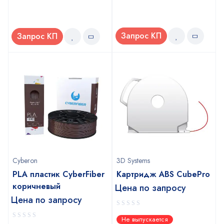
Запрос КП
Запрос КП
Cyberon
3D Systems
PLA пластик CyberFiber
Картридж ABS CubePro
коричневый
Цена по запросу
Цена по запросу
0
Не выпускается
out