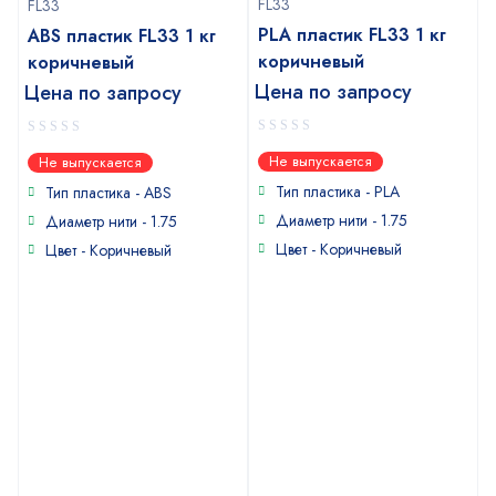
FL33
FL33
PLA пластик FL33 1 кг
ABS пластик FL33 1 кг
коричневый
коричневый
Цена по запросу
Цена по запросу
0
0
Не выпускается
Не выпускается
out
out
of
of
Тип пластика - PLA
Тип пластика - ABS
5
5
Диаметр нити - 1.75
Диаметр нити - 1.75
Цвет - Коричневый
Цвет - Коричневый