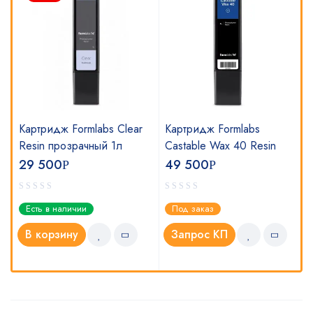
Картридж Formlabs Clear
Картридж Formlabs
Resin прозрачный 1л
Castable Wax 40 Resin
29 500
49 500
Р
Р
Есть в наличии
Под заказ
В корзину
Запрос КП