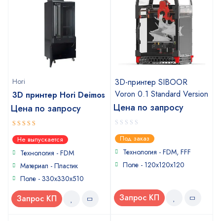
Hori
3D-принтер SIBOOR
Voron 0.1 Standard Version
3D принтер Hori Deimos
Цена по запросу
Цена по запросу
0
4
out of
Под заказ
Не выпускается
out
5
of
Технология - FDM, FFF
Технология - FDM
5
Поле - 120x120x120
Материал - Пластик
Поле - 330x330x510
Запрос КП
Запрос КП