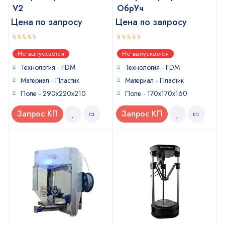
V2
ОбрУч
Цена по запросу
Цена по запросу
5
5
out of 5
out of 5
Не выпускается
Не выпускается
Технология - FDM
Технология - FDM
Материал - Пластик
Материал - Пластик
Поле - 290x220x210
Поле - 170x170x160
Запрос КП
Запрос КП