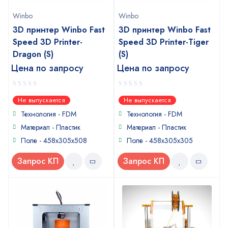
Winbo
Winbo
3D принтер Winbo Fast
3D принтер Winbo Fast
Speed 3D Printer-
Speed 3D Printer-Tiger
Dragon (S)
(S)
Цена по запросу
Цена по запросу
0
0
Не выпускается
Не выпускается
out
out
of
of
Технология - FDM
Технология - FDM
5
5
Материал - Пластик
Материал - Пластик
Поле - 458x305x508
Поле - 458x305x305
Запрос КП
Запрос КП