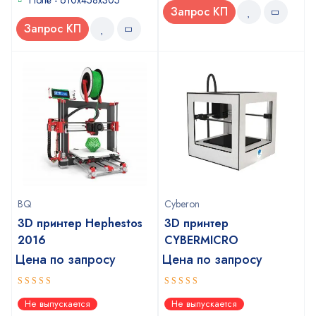
Поле - 610x458x305
Запрос КП
Запрос КП
BQ
Cyberon
3D принтер Hephestos
3D принтер
2016
CYBERMICRO
Цена по запросу
Цена по запросу
5
5
out of 5
out of 5
Не выпускается
Не выпускается