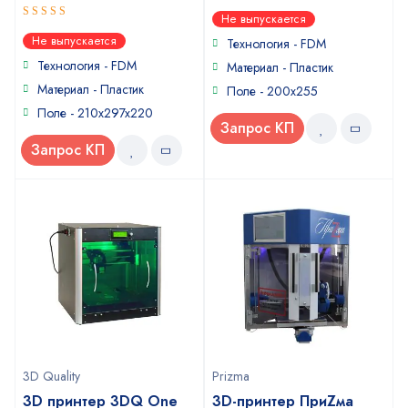
3.33
Не выпускается
out of 5
5
out of 5
Не выпускается
Технология - FDM
Технология - FDM
Материал - Пластик
Материал - Пластик
Поле - 200x255
Поле - 210x297x220
Запрос КП
Запрос КП
3D Quality
Prizma
3D принтер 3DQ One
3D-принтер ПриZма