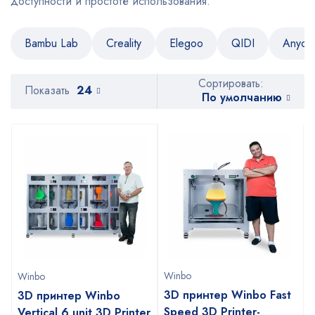
доступности и простоте использования.
Bambu Lab
Creality
Elegoo
QIDI
Anycu
Сортировать:
Показать
24
По умолчанию
Winbo
Winbo
3D принтер Winbo Fast
3D принтер Winbo
Speed 3D Printer-
Vertical 6 unit 3D Printer