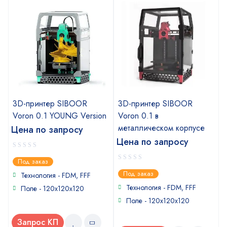
3D-принтер SIBOOR
3D-принтер SIBOOR
Voron 0.1 YOUNG Version
Voron 0.1 в
металлическом корпусе
Цена по запросу
Цена по запросу
0
Под заказ
out
0
Под заказ
of
Технология - FDM, FFF
out
5
of
Технология - FDM, FFF
Поле - 120x120x120
5
Поле - 120x120x120
Запрос КП