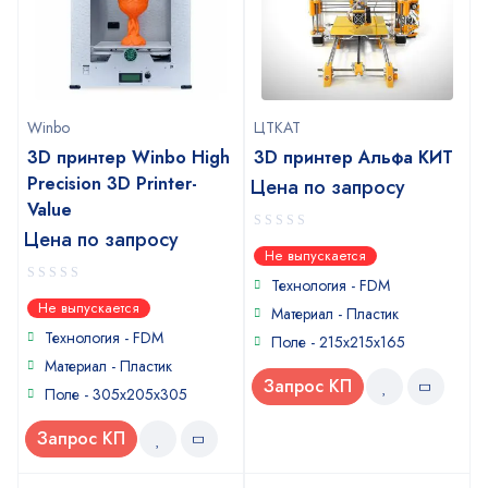
Winbo
ЦТКАТ
3D принтер Winbo High
3D принтер Альфа КИТ
Precision 3D Printer-
Цена по запросу
Value
Цена по запросу
0
Не выпускается
out
of
Технология - FDM
0
5
Не выпускается
Материал - Пластик
out
of
Технология - FDM
Поле - 215x215x165
5
Материал - Пластик
Запрос КП
Поле - 305x205x305
Запрос КП