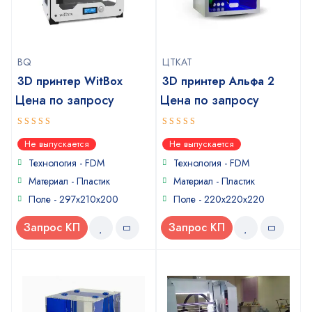
BQ
ЦТКАТ
3D принтер WitBox
3D принтер Альфа 2
Цена по запросу
Цена по запросу
5
4
out of 5
out of
Не выпускается
Не выпускается
5
Технология - FDM
Технология - FDM
Материал - Пластик
Материал - Пластик
Поле - 297x210x200
Поле - 220x220x220
Запрос КП
Запрос КП