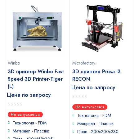
Winbo
Microfactory
3D принтер Winbo Fast
3D принтер Prusa I3
Speed 3D Printer-Tiger
RECON
(L)
Цена по запросу
Цена по запросу
0
Не выпускается
out
0
Не выпускается
of
Технология - FDM
out
5
of
Технология - FDM
Материал - Пластик
5
Материал - Пластик
Поле - 200x200x230