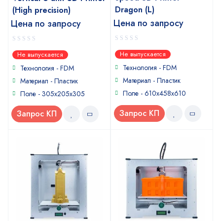
Dragon (L)
(High precision)
Цена по запросу
Цена по запросу
0
0
Не выпускается
Не выпускается
out
out
of
of
Технология - FDM
Технология - FDM
5
5
Материал - Пластик
Материал - Пластик
Поле - 610x458x610
Поле - 305x205x305
Запрос КП
Запрос КП