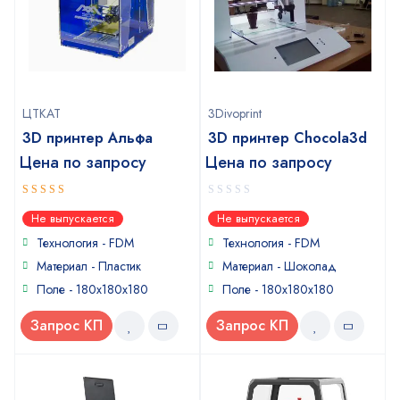
ЦТКАТ
3Divoprint
3D принтер Альфа
3D принтер Chocola3d
Цена по запросу
Цена по запросу
5
0
out of 5
Не выпускается
Не выпускается
out
of
Технология - FDM
Технология - FDM
5
Материал - Пластик
Материал - Шоколад
Поле - 180x180x180
Поле - 180x180x180
Запрос КП
Запрос КП