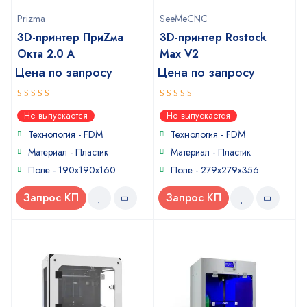
Prizma
SeeMeCNC
3D-принтер ПриZма
3D-принтер Rostock
Окта 2.0 A
Max V2
Цена по запросу
Цена по запросу
5
4
out of 5
out of
Не выпускается
Не выпускается
5
Технология - FDM
Технология - FDM
Материал - Пластик
Материал - Пластик
Поле - 190x190x160
Поле - 279x279x356
Запрос КП
Запрос КП