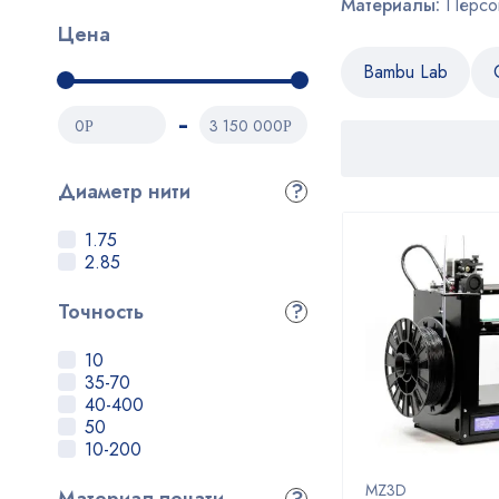
Материалы:
Персон
Цена
Bambu Lab
0
3 150 000
Р
Р
Диаметр нити
?
1.75
2.85
Точность
?
10
35-70
40-400
50
10-200
MZ3D