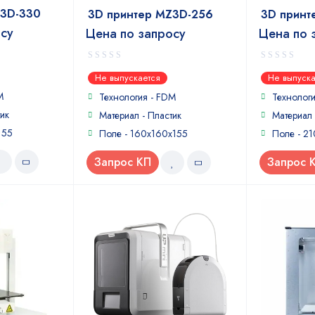
Z3D-330
3D принтер MZ3D-256
3D принт
осу
Цена по запросу
Цена по 
0
0
Не выпускается
Не выпуска
out
out
M
of
of
Технология - FDM
Технолог
5
5
ик
Материал - Пластик
Материал 
155
Поле - 160x160x155
Поле - 2
Запрос КП
Запрос 