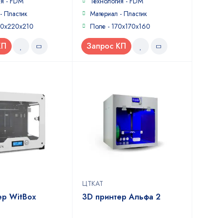
ия - FDM
Технология - FDM
- Пластик
Материал - Пластик
90x220x210
Поле - 170x170x160
КП
Запрос КП
ЦТКАТ
ер WitBox
3D принтер Альфа 2