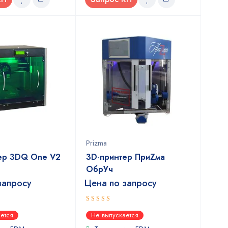
Prizma
ер 3DQ One V2
3D-принтер ПриZма
ОбрУч
запросу
Цена по запросу
5
out of 5
ется
Не выпускается