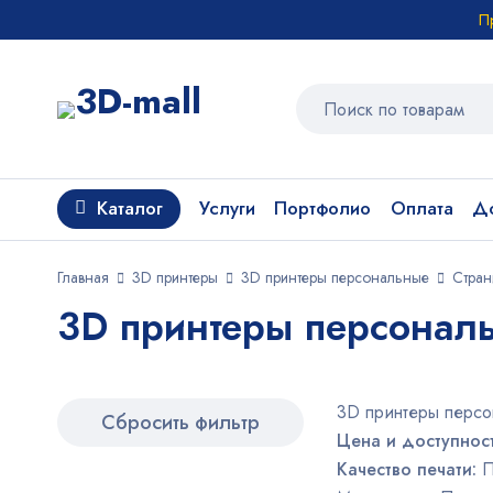
П
Каталог
Услуги
Портфолио
Оплата
До
Главная
3D принтеры
3D принтеры персональные
Стран
3D принтеры персональ
3D принтеры персо
Сбросить фильтр
Цена и доступнос
Качество печати:
П