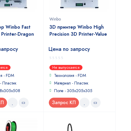
Winbo
ер Winbo Fast
3D принтер Winbo High
Printer-Dragon
Precision 3D Printer-Value
запросу
Цена по запросу
0
ется
Не выпускается
out
of
ия - FDM
Технология - FDM
5
- Пластик
Материал - Пластик
58x305x508
Поле - 305x205x305
КП
Запрос КП