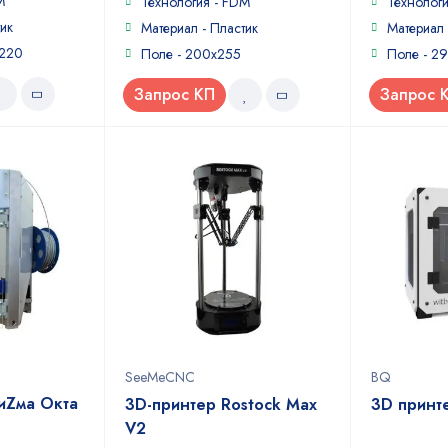
M
Технология - FDM
Технолог
ик
Материал - Пластик
Материал 
x220
Поле - 200x255
Поле - 2
Запрос КП
Запрос 
SeeMeCNC
BQ
иZма Окта
3D-принтер Rostock Max
3D принт
V2