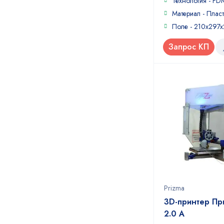
Технология - FD
Материал - Пласт
Поле - 210x297
Запрос КП
Prizma
3D-принтер Пр
2.0 A