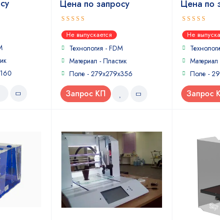
осу
Цена по запросу
Цена по 
4
5
out of
out of 5
Не выпускается
Не выпуска
5
M
Технология - FDM
Технолог
ик
Материал - Пластик
Материал 
x160
Поле - 279x279x356
Поле - 2
Запрос КП
Запрос 