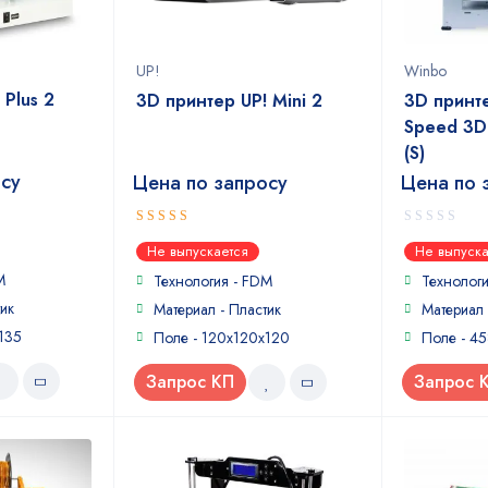
UP!
Winbo
 Plus 2
3D принтер UP! Mini 2
3D принт
Speed 3D 
(S)
осу
Цена по запросу
Цена по 
4.25
0
out
Не выпускается
Не выпуска
of 5
out
M
of
Технология - FDM
Технолог
5
ик
Материал - Пластик
Материал 
135
Поле - 120x120x120
Поле - 4
Запрос КП
Запрос 