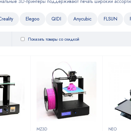
альные 3D-принтеры поддерживают печать широкий ассортим
Creality
Elegoo
QIDI
Anycubic
FLSUN
Показать товары со скидкой
MZ3D
NEO