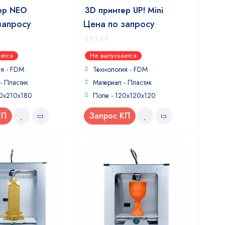
ер NEO
3D принтер UP! Mini
запросу
Цена по запросу
0
ется
Не выпускается
out
of
ия - FDM
Технология - FDM
5
- Пластик
Материал - Пластик
10x210x180
Поле - 120x120x120
КП
Запрос КП