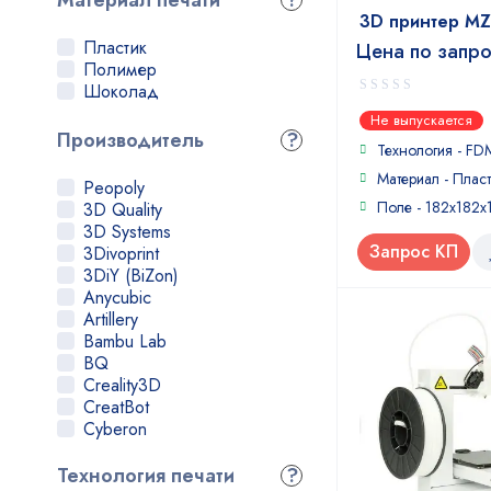
Материал печати
?
3D принтер M
Пластик
Цена по запр
Полимер
Шоколад
0
Не выпускается
out
Производитель
?
of
Технология - FD
5
Материал - Пласт
Peopoly
Поле - 182x182x
3D Quality
3D Systems
Запрос КП
3Divoprint
3DiY (BiZon)
Anycubic
Artillery
Bambu Lab
BQ
Creality3D
CreatBot
Cyberon
Dremel
Elegoo
Технология печати
?