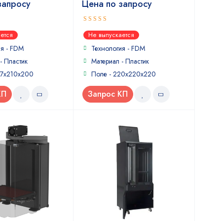
запросу
Цена по запросу
4
out of
ется
Не выпускается
5
ия - FDM
Технология - FDM
- Пластик
Материал - Пластик
97x210x200
Поле - 220x220x220
КП
Запрос КП