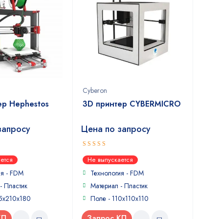
Cyberon
ер Hephestos
3D принтер CYBERMICRO
запросу
Цена по запросу
5
out of 5
ется
Не выпускается
ия - FDM
Технология - FDM
- Пластик
Материал - Пластик
15x210x180
Поле - 110x110x110
КП
Запрос КП