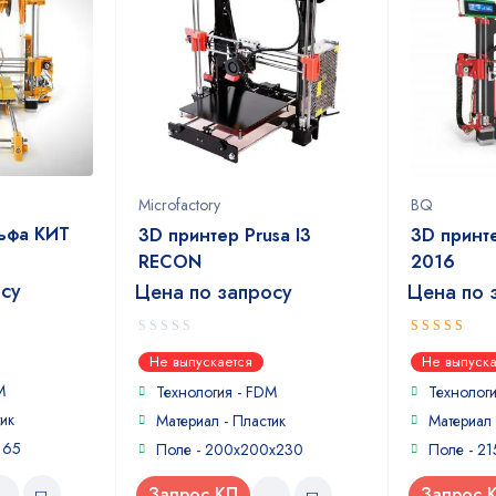
Microfactory
BQ
ьфа КИТ
3D принтер Prusa I3
3D принт
RECON
2016
осу
Цена по запросу
Цена по 
0
5
out of 5
Не выпускается
Не выпуска
out
M
of
Технология - FDM
Технолог
5
ик
Материал - Пластик
Материал 
165
Поле - 200x200x230
Поле - 2
Запрос КП
Запрос 