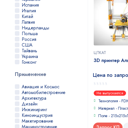
SeeMeCNC
Испания
Shining 3D
Италия
Snapmaker
Китай
TEVO
Латвия
Tiertime
Нидерланды
Total Z
Польша
Tronxy
Россия
Ultimaker
США
Uniz
Тайвань
ЦТКАТ
UP!
Украина
3D принтер Ал
Voxelab
Гонконг
Wanhao
Чехия
Winbo
Применение
Цена по запр
Workshop
Wuhan CTS
Авиация и Космос
XYZPrinting
0
Автомобилестроение
Не выпускается
Zenit
out
Архитектура
of
Технология - FD
Zortrax
Дизайн
5
ЦТКАТ
Материал - Пласт
Инжиниринг
Шоу-Дизайн
Киноиндустрия
Поле - 215x215x
FLSUN
Макетирование
HardLight
Машиностроение
Запрос КП