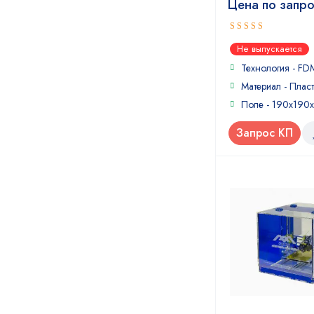
Цена по запр
5
out of 5
Не выпускается
Технология - FD
Материал - Пласт
Поле - 190x190
Запрос КП