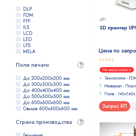
Felix
Flashforge
DLP
FlyingBear
FDM
Formlabs
UP!
FFF
Hori
ILS
3D принтер UP!
Imprinta
LCD
Leapfrog
LED
Maestro 3D
LFS
Magnum
Цена по запр
MSLA
MakerBot
Mankati
Поле печати
?
4
Mass Portal
out of
Не выпускается
5
Microfactory
До 200x200x200 мм
Технология - FD
MZ3D
До 300x300x300 мм
NEO
Материал - Пласт
До 400x400x400 мм
Original Prusa
Поле - 140x140x
До 500x500x500 мм
Phrozen
До 600x600x600 мм
Picaso
Запрос КП
Свыше 600x600x600 мм
PrintBox3D
Prizma
Страна производства
?
QIDI Tech
Raise3D
Roboze
Германия