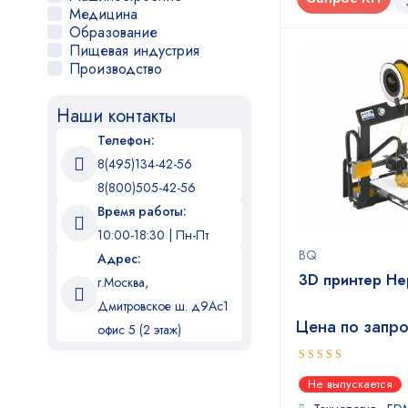
UniFormation
Медицина
Образование
Пищевая индустрия
Производство
Прототипирование
Реклама
Наши контакты
Робототехника
Стоматология
Телефон:
Хобби
8(495)134-42-56
Ювелирное дело
8(800)505-42-56
Время работы:
10:00-18:30 | Пн-Пт
BQ
Адрес:
3D принтер He
г.Москва,
Дмитровское ш. д9Ас1
Цена по запр
офис 5 (2 этаж)
5
out of 5
Не выпускается