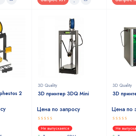
3D Quality
3D Quality
phestos 2
3D принтер 3DQ Mini
3D принт
осу
Цена по запросу
Цена по 
3.33
5
out of 5
Не выпускается
Не выпуска
out of 5