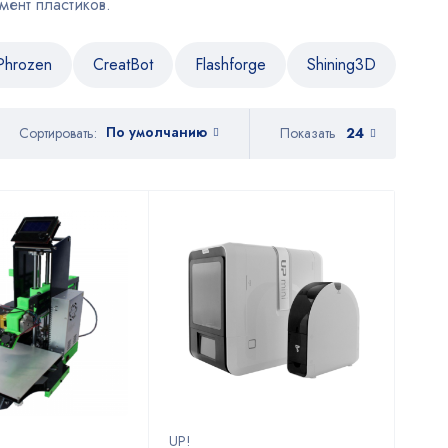
ент пластиков.
Phrozen
CreatBot
Flashforge
Shining3D
По умолчанию
Показать
24
Сортировать:
UP!