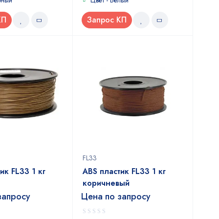
рный
Цвет - Белый
КП
Запрос КП
FL33
ик FL33 1 кг
ABS пластик FL33 1 кг
коричневый
запросу
Цена по запросу