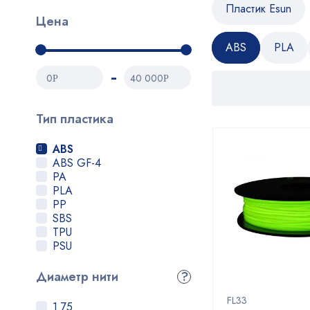
Пластик Esun
Цена
ABS
PLA
0
40 000
Р
Р
Тип пластика
ABS
ABS GF-4
PA
PLA
PP
SBS
TPU
PSU
Диаметр нити
?
FL33
1.75