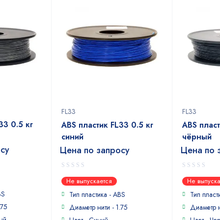
FL33
FL33
33 0.5 кг
ABS пластик FL33 0.5 кг
ABS пласт
синий
чёрный
осу
Цена по запросу
Цена по 
0
0
Не выпускается
Не выпуска
out
out
BS
of
of
Тип пластика -
ABS
Тип пласт
5
5
.75
Диаметр нити - 1.75
Диаметр н
ый