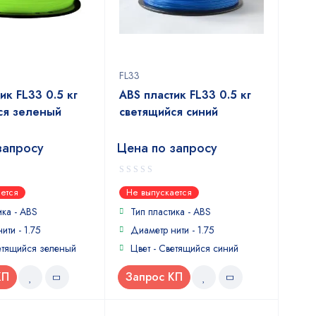
FL33
ик FL33 0.5 кг
ABS пластик FL33 0.5 кг
ся зеленый
светящийся синий
запросу
Цена по запросу
0
ется
Не выпускается
out
of
ика -
ABS
Тип пластика -
ABS
5
ити - 1.75
Диаметр нити - 1.75
етящийся зеленый
Цвет - Светящийся синий
КП
Запрос КП