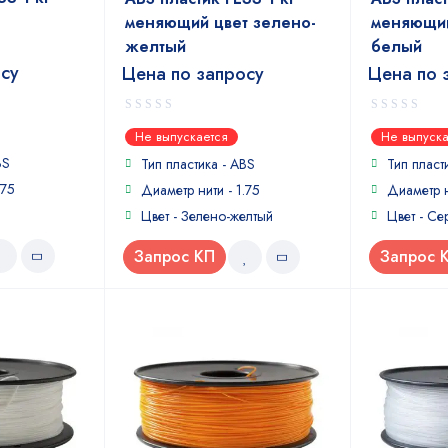
меняющий цвет зелено-
меняющий
желтый
белый
осу
Цена по запросу
Цена по 
0
0
Не выпускается
Не выпуска
out
out
BS
of
of
Тип пластика -
ABS
Тип пласт
5
5
.75
Диаметр нити - 1.75
Диаметр н
Цвет - Зелено-желтый
Цвет - Се
Запрос КП
Запрос 