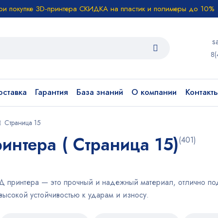
ри покупке 3D-принтера СКИДКА на пластик и полимеры до 10%
s
8(
ставка
Гарантия
База знаний
О компании
Контакт
Страница 15
интера ( Страница 15)
(401)
Д принтера — это прочный и надежный материал, отлично по
ысокой устойчивостью к ударам и износу.