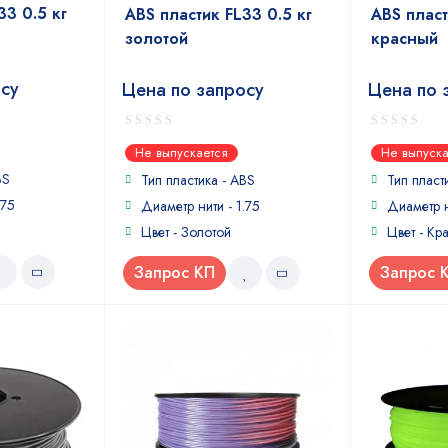
33 0.5 кг
ABS пластик FL33 0.5 кг
ABS пласт
золотой
красный
осу
Цена по запросу
Цена по 
0
0
Не выпускается
Не выпуска
out
out
BS
of
of
Тип пластика -
ABS
Тип пласт
5
5
.75
Диаметр нити - 1.75
Диаметр н
Цвет - Золотой
Цвет - Кр
Запрос КП
Запрос 