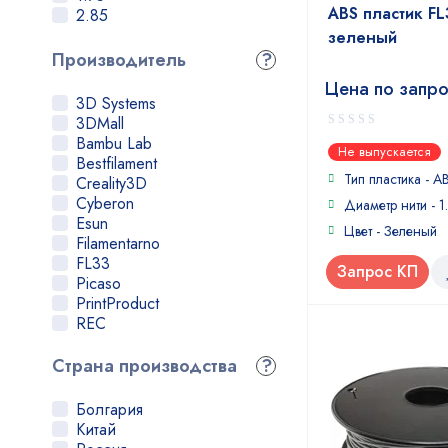
ABS пластик FL
2.85
зеленый
Производитель
?
Цена по запр
3D Systems
3DMall
Bambu Lab
0
Не выпускается
Bestfilament
out
of
Тип пластика -
A
Creality3D
5
Cyberon
Диаметр нити - 1
Esun
Цвет - Зеленый
Filamentarno
FL33
Запрос КП
Picaso
PrintProduct
REC
SEM
Stratasys
Страна производства
?
U3Print
Verbatim
Болгария
XYZPrinting
Китай
Стримпласт