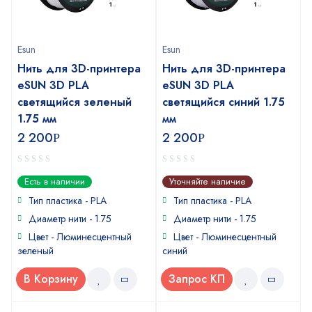
Esun
Esun
Нить для 3D-принтера
Нить для 3D-принтера
eSUN 3D PLA
eSUN 3D PLA
светящийся зеленый
светящийся синий 1.75
1.75 мм
мм
2 200
2 200
Р
Р
0
0
Есть в наличии
Уточняйте наличие
out
out
of
of
Тип пластика - PLA
Тип пластика - PLA
5
5
Диаметр нити - 1.75
Диаметр нити - 1.75
Цвет - Люминесцентный
Цвет - Люминесцентный
зеленый
синий
В Корзину
Запрос КП