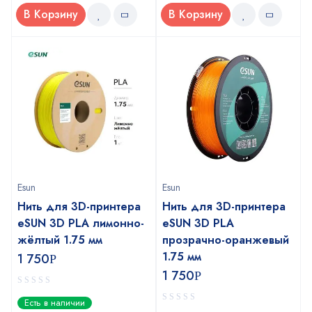
В Корзину
В Корзину
Esun
Esun
Нить для 3D-принтера
Нить для 3D-принтера
eSUN 3D PLA лимонно-
eSUN 3D PLA
жёлтый 1.75 мм
прозрачно-оранжевый
1.75 мм
1 750
Р
1 750
Р
0
Есть в наличии
out