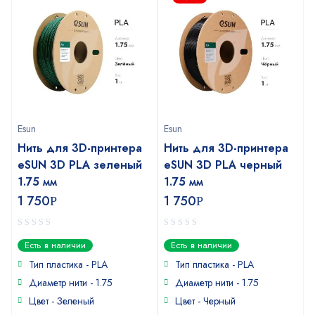
Esun
Esun
Нить для 3D-принтера
Нить для 3D-принтера
eSUN 3D PLA зеленый
eSUN 3D PLA черный
1.75 мм
1.75 мм
1 750
1 750
Р
Р
0
0
Есть в наличии
Есть в наличии
out
out
of
of
Тип пластика - PLA
Тип пластика - PLA
5
5
Диаметр нити - 1.75
Диаметр нити - 1.75
Цвет - Зеленый
Цвет - Черный