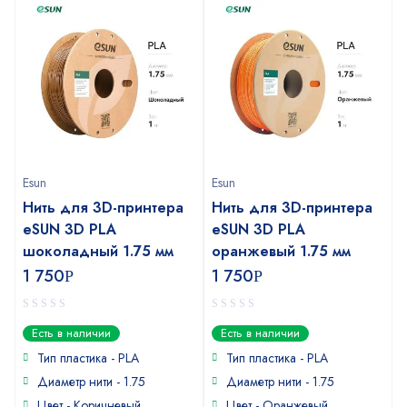
Esun
Esun
Нить для 3D-принтера
Нить для 3D-принтера
eSUN 3D PLA
eSUN 3D PLA
шоколадный 1.75 мм
оранжевый 1.75 мм
1 750
1 750
Р
Р
0
0
Есть в наличии
Есть в наличии
out
out
of
of
Тип пластика - PLA
Тип пластика - PLA
5
5
Диаметр нити - 1.75
Диаметр нити - 1.75
Цвет - Коричневый
Цвет - Оранжевый