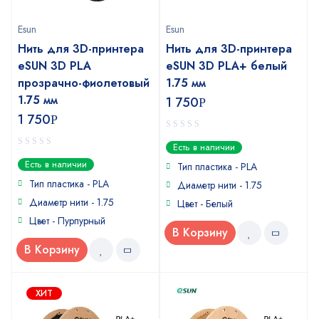
Esun
Esun
Нить для 3D-принтера
Нить для 3D-принтера
eSUN 3D PLA
eSUN 3D PLA+ белый
прозрачно-фиолетовый
1.75 мм
1.75 мм
1 750
Р
1 750
Р
0
Есть в наличии
out
0
Есть в наличии
of
Тип пластика - PLA
out
5
of
Тип пластика - PLA
Диаметр нити - 1.75
5
Диаметр нити - 1.75
Цвет - Белый
Цвет - Пурпурный
В Корзину
В Корзину
ХИТ