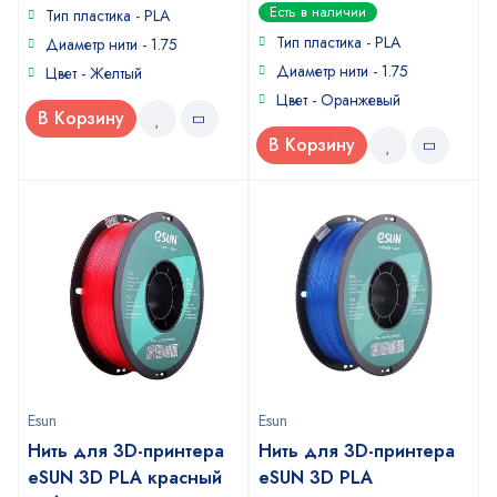
0
Есть в наличии
of
Тип пластика - PLA
out
5
of
Тип пластика - PLA
Диаметр нити - 1.75
5
Диаметр нити - 1.75
Цвет - Желтый
Цвет - Оранжевый
В Корзину
В Корзину
Esun
Esun
Нить для 3D-принтера
Нить для 3D-принтера
eSUN 3D PLA красный
eSUN 3D PLA