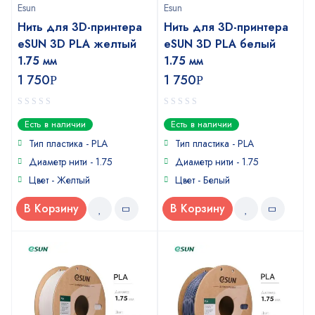
Esun
Esun
Нить для 3D-принтера
Нить для 3D-принтера
eSUN 3D PLA желтый
eSUN 3D PLA белый
1.75 мм
1.75 мм
1 750
1 750
Р
Р
0
0
Есть в наличии
Есть в наличии
out
out
of
of
Тип пластика - PLA
Тип пластика - PLA
5
5
Диаметр нити - 1.75
Диаметр нити - 1.75
Цвет - Желтый
Цвет - Белый
В Корзину
В Корзину