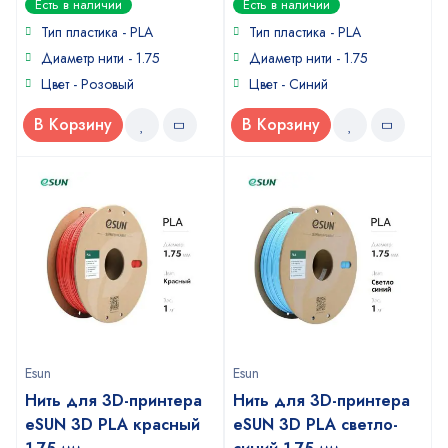
Есть в наличии
Есть в наличии
out
out
of
of
Тип пластика - PLA
Тип пластика - PLA
5
5
Диаметр нити - 1.75
Диаметр нити - 1.75
Цвет - Розовый
Цвет - Синий
В Корзину
В Корзину
Esun
Esun
Нить для 3D-принтера
Нить для 3D-принтера
eSUN 3D PLA красный
eSUN 3D PLA светло-