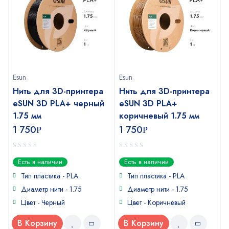
Esun
Esun
Нить для 3D-принтера
Нить для 3D-принтера
eSUN 3D PLA+ черный
eSUN 3D PLA+
1.75 мм
коричневый 1.75 мм
1 750
1 750
Р
Р
0
0
Есть в наличии
Есть в наличии
out
out
of
of
Тип пластика - PLA
Тип пластика - PLA
5
5
Диаметр нити - 1.75
Диаметр нити - 1.75
Цвет - Черный
Цвет - Коричневый
В Корзину
В Корзину