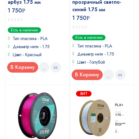
арбуз 1.75 мм
прозрачный светло-
синий 1.75 мм
1 750
Р
1 750
Р
0
Есть в наличии
out
0
Есть в наличии
of
Тип пластика - PLA
out
5
of
Тип пластика - PLA
Диаметр нити - 1.75
5
Диаметр нити - 1.75
Цвет - Красный
Цвет - Голубой
В Корзину
В Корзину
ХИТ