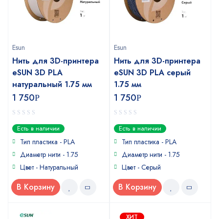
Esun
Esun
Нить для 3D-принтера
Нить для 3D-принтера
eSUN 3D PLA
eSUN 3D PLA серый
натуральный 1.75 мм
1.75 мм
1 750
1 750
Р
Р
0
0
Есть в наличии
Есть в наличии
out
out
of
of
Тип пластика - PLA
Тип пластика - PLA
5
5
Диаметр нити - 1.75
Диаметр нити - 1.75
Цвет - Натуральный
Цвет - Серый
В Корзину
В Корзину
ХИТ