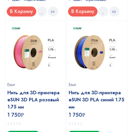
В Корзину
В Корзину
Esun
Esun
Нить для 3D-принтера
Нить для 3D-принтера
eSUN 3D PLA розовый
eSUN 3D PLA синий 1.75
1.75 мм
мм
1 750
1 750
Р
Р
0
0