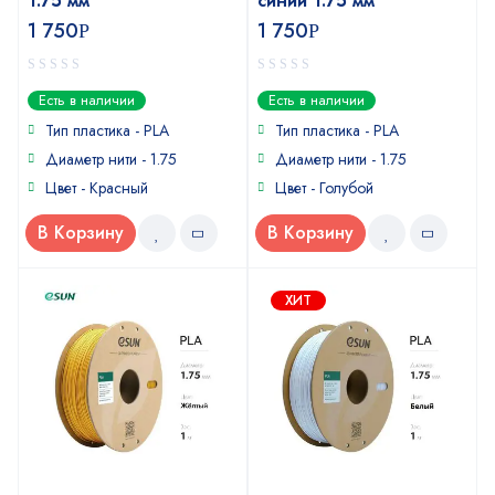
1.75 мм
синий 1.75 мм
1 750
1 750
Р
Р
0
0
Есть в наличии
Есть в наличии
out
out
of
of
Тип пластика - PLA
Тип пластика - PLA
5
5
Диаметр нити - 1.75
Диаметр нити - 1.75
Цвет - Красный
Цвет - Голубой
В Корзину
В Корзину
ХИТ