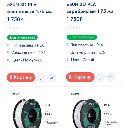
eSUN 3D PLA
eSUN 3D PLA
серебристый 1.75 мм
фиолетовый 1.75 мм
1 750
1 750
Р
Р
0
0
Есть в наличии
Есть в наличии
out
out
of
of
Тип пластика - PLA
Тип пластика - PLA
5
5
Диаметр нити - 1.75
Диаметр нити - 1.75
Цвет - Серый
Цвет - Пурпурный
В Корзину
В Корзину