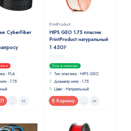
PrintProduct
ик CyberFiber
HIPS GEO 1.75 пластик
PrintProduct натуральный
запросу
1 450
Р
0
ется
Есть в наличии
out
of
ика - PLA
Тип пластика - HIPS GEO
5
ити - 1.75
Диаметр нити - 1.75
рный
Цвет - Натуральный
КП
В Корзину