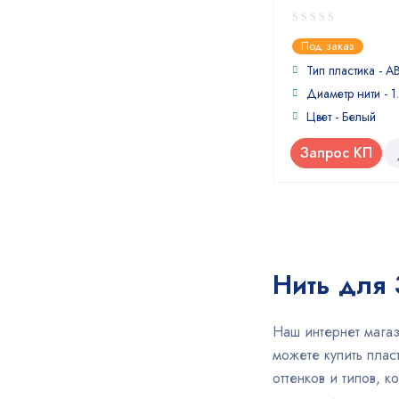
Малиновый
Медь
0
Под заказ
Металлик серый
out
of
Тип пластика - A
Набор цветов
5
Диаметр нити - 1
Натуральный
Цвет - Белый
Небесно-голубой
Небесно-синий
Запрос КП
Оранжевая морковь
Оранжевый
Оранжевый кирпич
Прозрачный
Пурпурный
Розовый
Нить для 
Салатовый
Сапфировый
Наш интернет магаз
Светящийся
можете купить пла
Светящийся зеленый
оттенков и типов, 
Светящийся синий