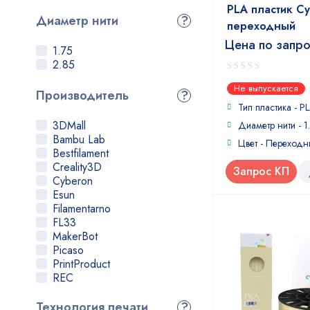
Flexbile
PLA пластик Cy
FRICTION
Диаметр нити
?
переходный
GLASS FIL
Цена по запр
HIPS
1.75
LUMI
2.85
N-VENT
0
Nylon
Не выпускается
Производитель
?
out
PA
of
Тип пластика - P
PA66
5
3DMall
Диаметр нити - 1
PC
Bambu Lab
PCTPE
Цвет - Переход
Bestfilament
PETG
Creality3D
PLA
Запрос КП
Cyberon
PND
Esun
Polycarbonate
Filamentarno
POM
FL33
PP
MakerBot
PPS
Picaso
Primalloy
PrintProduct
Prototyper Soft
REC
PVA
SEM
RELAX
Taulman 3D
Технология печати
?
RUBBER