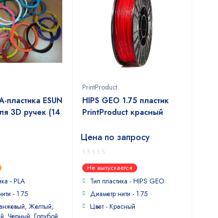
PrintProduct
A-пластика ESUN
HIPS GEO 1.75 пластик
ля 3D ручек (14
PrintProduct красный
Цена по запросу
0
Не выпускается
out
of
ика - PLA
Тип пластика - HIPS GEO
5
ити - 1.75
Диаметр нити - 1.75
ранжевый, Желтый,
Цвет - Красный
й, Черный, Голубой,