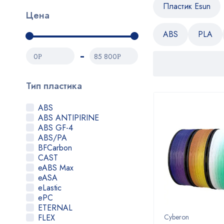
Пластик Esun
Цена
ABS
PLA
0
85 800
Р
Р
Тип пластика
ABS
ABS ANTIPIRINE
ABS GF-4
ABS/PA
BFCarbon
CAST
eABS Max
eASA
eLastic
ePC
ETERNAL
FLEX
Cyberon