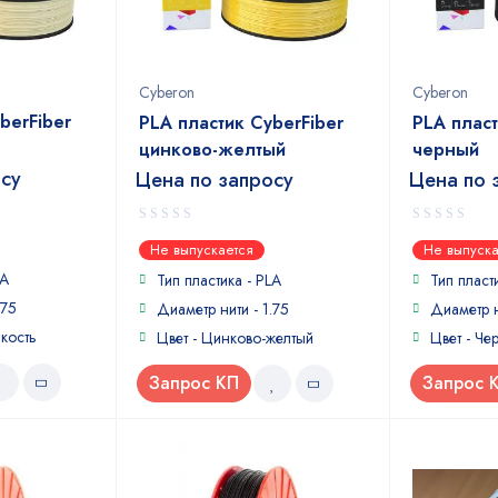
Cyberon
Cyberon
berFiber
PLA пластик CyberFiber
PLA пласт
ь
цинково-желтый
черный
осу
Цена по запросу
Цена по 
0
0
Не выпускается
Не выпуска
out
out
LA
of
of
Тип пластика - PLA
Тип пласт
5
5
.75
Диаметр нити - 1.75
Диаметр н
 кость
Цвет - Цинково-желтый
Цвет - Че
Запрос КП
Запрос 