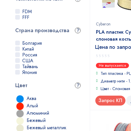
U3Print
SBS
Verbatim
T-Glase
FDM
XYZPrinting
T-Lyne
FFF
Стримпласт
TITAN
Cyberon
Kremen
TITI FLEX
Страна производства
?
PLA пластик Cy
TOTAL PRO
слоновая кост
TPE
Болгария
TPU
Цена по запр
Китай
Ultra X
Россия
WAX
США
0
WOOD
Не выпускается
Тайвань
out
PEEK
Япония
of
Тип пластика - P
PEI
5
Диаметр нити - 1
PSU
Цвет
?
Цвет - Слоновая
Аква
Запрос КП
Алый
Алюминий
Бежевый
Бежевый металлик