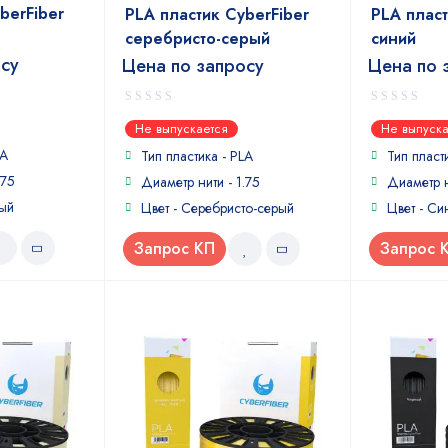
berFiber
PLA пластик CyberFiber
PLA пласт
серебристо-серый
синий
осу
Цена по запросу
Цена по 
0
0
Не выпускается
Не выпуска
out
out
LA
of
of
Тип пластика - PLA
Тип пласт
5
5
.75
Диаметр нити - 1.75
Диаметр н
ный
Цвет - Серебристо-серый
Цвет - Си
Запрос КП
Запрос 