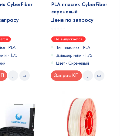
ик CyberFiber
PLA пластик CyberFiber
сиреневый
запросу
Цена по запросу
0
ется
Не выпускается
out
of
ика - PLA
Тип пластика - PLA
5
ити - 1.75
Диаметр нити - 1.75
ний
Цвет - Сиреневый
КП
Запрос КП