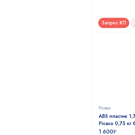
Зеленый прозрачный
Золотистый металлик
Золотой
Запрос КП
Золотой металлик
Изумрудный
Коричневый
Красный
Красный кармин
Красный прозрачный
Кремовый
Лазурный
Лайм
Лимонно-желтый
Люминесцентный
Picaso
зеленый
ABS пластик 1,
Люминесцентный
красный
Picaso 0,75 кг
Люминесцентный синий
1 600
Р