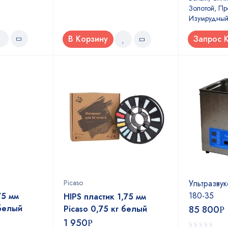
Золотой, Пр
Изумрудный
В Корзину
Запрос 
Picaso
Ультразву
180-35
75 мм
HIPS пластик 1,75 мм
 белый
Picaso 0,75 кг белый
85 800
Р
1 950
Р