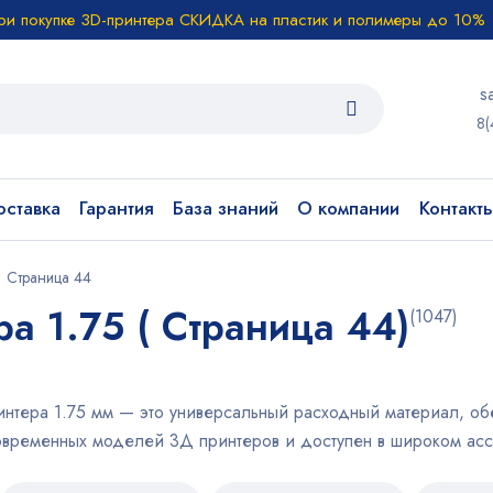
ри покупке 3D-принтера СКИДКА на пластик и полимеры до 10%
s
8(
ставка
Гарантия
База знаний
О компании
Контакт
Страница 44
а 1.75 ( Страница 44)
(1047)
интера 1.75 мм — это универсальный расходный материал, о
овременных моделей 3Д принтеров и доступен в широком ассо