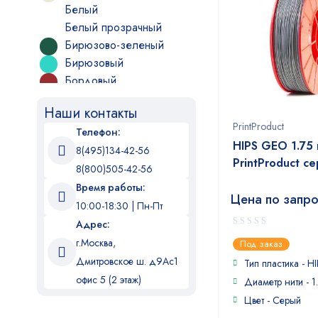
Белый
Белый прозрачный
Бирюзово-зеленый
Бирюзовый
Бордовый
Бронзовый
Наши контакты
Бронзовый металлик
PrintProduct
Телефон:
Бутылочно-зеленый
HIPS GEO 1.75 
8(495)134-42-56
Бутылочно-коричневый
PrintProduct с
Бутылочно-оливковый
8(800)505-42-56
Вишневый
Время работы:
Цена по запр
Голубой
10:00-18:30 | Пн-Пт
Желтый
Адрес:
0
Желтый прозрачный
г.Москва,
Под заказ
out
Зеленая мята
Дмитровское ш. д9Ас1
of
Тип пластика - 
5
Зелено-желтый
офис 5 (2 этаж)
Диаметр нити - 1
Зеленый
Цвет - Серый
Зеленый металлик