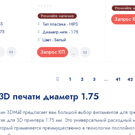
0
Уточняйте 
out
0
Уточняйте наличие
of
Запрос 
out
5
BS
of
Тип пластика - HIPS
5
.75
Диаметр нити - 1.75
Цвет - Белый
Запрос КП
1
2
3
…
41
42
3D печати диаметр 1.75
ин 3DMall предлагает вам большой выбор филаментов для тре
стик для 3D принтера 1.75 мм. Это универсальный расходный
который применяется преимущественно в технологии послойно