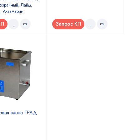
озрачный, Лайм,
, Аквамарин
КП
Запрос КП
ковая ванна ГРАД