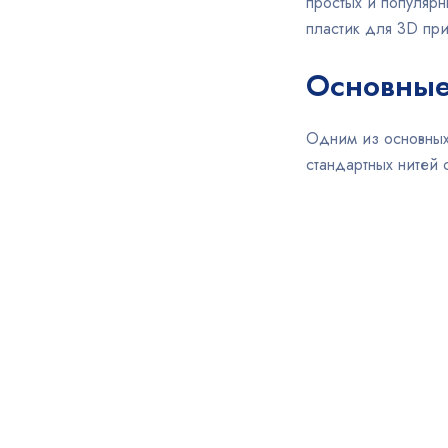
простых и популярн
Серебристый
пластик для 3D пр
Серебристый металлик
Серебряный
Основные
Серо-белый
Серый
Синий
Одним из основных
Синий металлик
стандартных нитей 
Синий прозрачный
Сиреневый
Слоновая кость
Темно-желтый
Темно-зеленый
Темно-серый
Темно-синий
Темное дерево
Теплый белый
Фиолетово-розовый
Фиолетовый