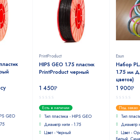
PrintProduct
Esun
пластик
HIPS GEO 1.75 пластик
Набор PL
ерый
PrintProduct черный
1.75 мм Д
цветов)
осу
1 450
1 900
Р
Р
0
0
Есть в наличии
Под заказ
out
out
HIPS GEO
of
of
Тип пластика - HIPS GEO
Тип пласт
5
5
.75
Диаметр нити - 1.75
Диаметр н
Цвет - Черный
Цвет - О
Белый, Сини