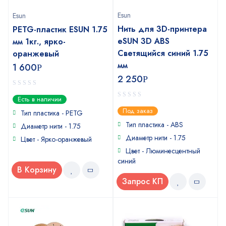
Esun
Esun
Нить для 3D-принтера
PETG-пластик ESUN 1.75
eSUN 3D ABS
мм 1кг., ярко-
Светящийся синий 1.75
оранжевый
мм
1 600
Р
2 250
Р
0
Есть в наличии
out
0
Под заказ
of
Тип пластика - PETG
out
5
of
Тип пластика - ABS
Диаметр нити - 1.75
5
Диаметр нити - 1.75
Цвет - Ярко-оранжевый
Цвет - Люминесцентный
синий
В Корзину
Запрос КП