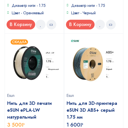
5
5
Диаметр нити - 1.75
Диаметр нити - 1.75
Цвет - Оранжевый
Цвет - Черный
В Корзину
В Корзину
СКИДКА
Esun
Esun
Нить для 3D печати
Нить для 3D-принтера
eSUN ePLA-LW
eSUN 3D ABS+ серый
натуральный
1.75 мм
3 500
1 600
Р
Р