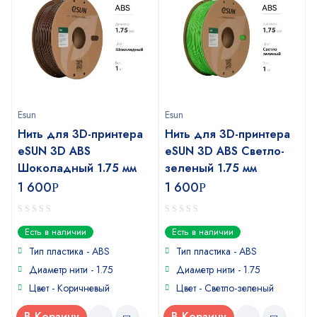
Esun
Esun
Нить для 3D-принтера
Нить для 3D-принтера
eSUN 3D ABS
eSUN 3D ABS Светло-
Шоколадный 1.75 мм
зеленый 1.75 мм
1 600
1 600
Р
Р
0
0
Есть в наличии
Есть в наличии
out
out
of
of
Тип пластика - ABS
Тип пластика - ABS
5
5
Диаметр нити - 1.75
Диаметр нити - 1.75
Цвет - Коричневый
Цвет - Светло-зеленый
В Корзину
В Корзину