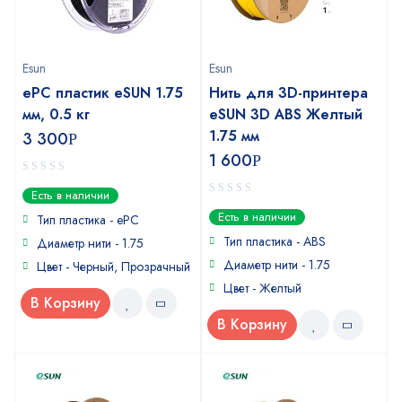
Esun
Esun
ePC пластик eSUN 1.75
Нить для 3D-принтера
мм, 0.5 кг
eSUN 3D ABS Желтый
1.75 мм
3 300
Р
1 600
Р
0
Есть в наличии
out
0
Есть в наличии
of
Тип пластика - ePC
out
5
of
Тип пластика - ABS
Диаметр нити - 1.75
5
Диаметр нити - 1.75
Цвет - Черный, Прозрачный
Цвет - Желтый
В Корзину
В Корзину