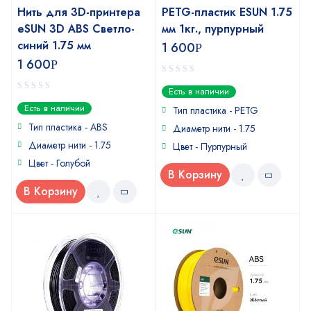
Нить для 3D-принтера
PETG-пластик ESUN 1.75
eSUN 3D ABS Светло-
мм 1кг., пурпурный
синий 1.75 мм
1 600
Р
1 600
Р
0
Есть в наличии
out
0
Есть в наличии
of
Тип пластика - PETG
out
5
of
Тип пластика - ABS
Диаметр нити - 1.75
5
Диаметр нити - 1.75
Цвет - Пурпурный
Цвет - Голубой
В Корзину
В Корзину