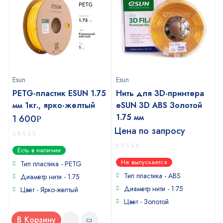
Esun
Esun
PETG-пластик ESUN 1.75
Нить для 3D-принтера
мм 1кг., ярко-желтый
eSUN 3D ABS Золотой
1.75 мм
1 600
Р
Цена по запросу
0
Есть в наличии
out
0
Не выпускается
of
Тип пластика - PETG
out
5
of
Тип пластика - ABS
Диаметр нити - 1.75
5
Диаметр нити - 1.75
Цвет - Ярко-желтый
Цвет - Золотой
В Корзину