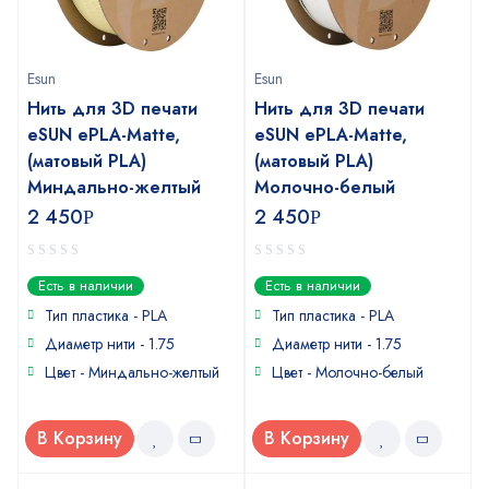
Esun
Esun
Нить для 3D печати
Нить для 3D печати
eSUN ePLA-Matte,
eSUN ePLA-Matte,
(матовый PLA)
(матовый PLA)
Миндально-желтый
Молочно-белый
2 450
2 450
Р
Р
0
0
Есть в наличии
Есть в наличии
out
out
of
of
Тип пластика - PLA
Тип пластика - PLA
5
5
Диаметр нити - 1.75
Диаметр нити - 1.75
Цвет - Миндально-желтый
Цвет - Молочно-белый
В Корзину
В Корзину