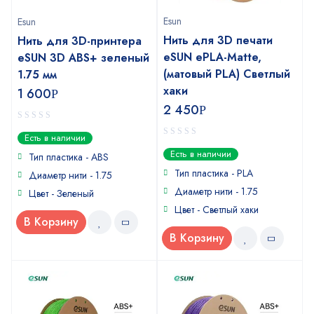
Esun
Esun
Нить для 3D печати
Нить для 3D-принтера
eSUN ePLA-Matte,
eSUN 3D ABS+ зеленый
(матовый PLA) Cветлый
1.75 мм
хаки
1 600
Р
2 450
Р
0
Есть в наличии
out
0
Есть в наличии
of
Тип пластика - ABS
out
5
of
Тип пластика - PLA
Диаметр нити - 1.75
5
Диаметр нити - 1.75
Цвет - Зеленый
Цвет - Cветлый хаки
В Корзину
В Корзину