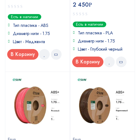
2 450
Р
0
Есть в наличии
out
0
Есть в наличии
of
Тип пластика - ABS
out
5
of
Тип пластика - PLA
Диаметр нити - 1.75
5
Диаметр нити - 1.75
Цвет - Маджента
Цвет - Глубокий черный
В Корзину
В Корзину
Esun
Esun