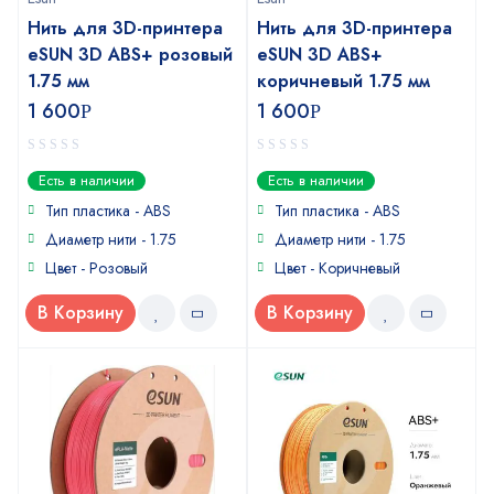
Нить для 3D-принтера
Нить для 3D-принтера
eSUN 3D ABS+ розовый
eSUN 3D ABS+
1.75 мм
коричневый 1.75 мм
1 600
1 600
Р
Р
0
0
Есть в наличии
Есть в наличии
out
out
of
of
Тип пластика - ABS
Тип пластика - ABS
5
5
Диаметр нити - 1.75
Диаметр нити - 1.75
Цвет - Розовый
Цвет - Коричневый
В Корзину
В Корзину