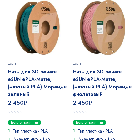
Esun
Esun
Нить для 3D печати
Нить для 3D печати
eSUN ePLA-Matte,
eSUN ePLA-Matte,
(матовый PLA) Моранди
(матовый PLA) Моранди
зеленый
фиолетовый
2 450
2 450
Р
Р
0
0
Есть в наличии
Есть в наличии
out
out
of
of
Тип пластика - PLA
Тип пластика - PLA
5
5
Диаметр нити - 1.75
Диаметр нити - 1.75