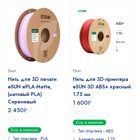
Esun
Esun
Нить для 3D печати
Нить для 3D-принтера
eSUN ePLA-Matte,
eSUN 3D ABS+ красный
(матовый PLA)
1.75 мм
Cиреневый
1 600
Р
2 450
Р
0
Есть в наличии
out
0
Есть в наличии
of
Тип пластика - ABS
out
5
of
Тип пластика - PLA
Диаметр нити - 1.75