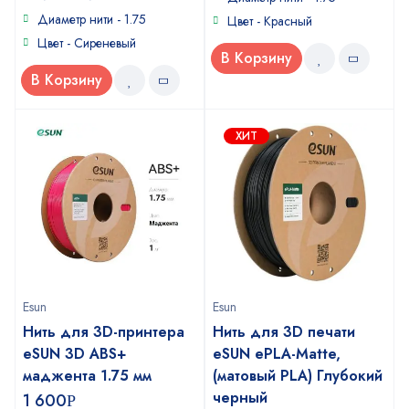
5
Диаметр нити - 1.75
Цвет - Красный
Цвет - Cиреневый
В Корзину
В Корзину
ХИТ
Esun
Esun
Нить для 3D-принтера
Нить для 3D печати
eSUN 3D ABS+
eSUN ePLA-Matte,
маджента 1.75 мм
(матовый PLA) Глубокий
черный
1 600
Р