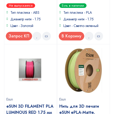
0
0
Не выпускается
Есть в наличии
out
out
of
of
Тип пластика - ABS
Тип пластика - PLA
5
5
Диаметр нити - 1.75
Диаметр нити - 1.75
Цвет - Золотой
Цвет - Светло-зеленый
Запрос КП
В Корзину
Esun
Esun
eSUN 3D FILAMENT PLA
Нить для 3D печати
LUMINOUS RED 1.75 мм
eSUN ePLA-Matte,