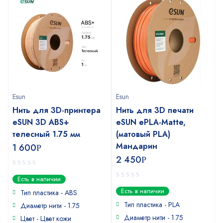
Esun
Esun
Нить для 3D-принтера
Нить для 3D печати
eSUN 3D ABS+
eSUN ePLA-Matte,
телесный 1.75 мм
(матовый PLA)
Мандарин
1 600
Р
2 450
Р
0
Есть в наличии
out
0
Есть в наличии
of
Тип пластика - ABS
out
5
of
Тип пластика - PLA
Диаметр нити - 1.75
5
Диаметр нити - 1.75
Цвет - Цвет кожи