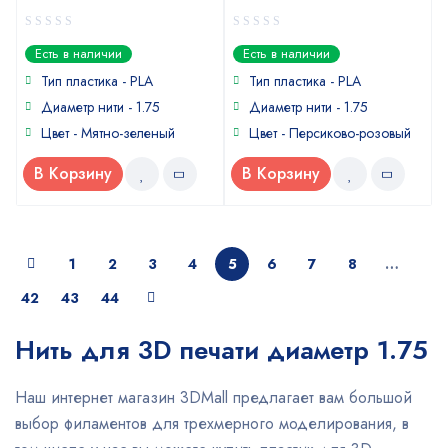
0
0
Есть в наличии
Есть в наличии
out
out
of
of
Тип пластика - PLA
Тип пластика - PLA
5
5
Диаметр нити - 1.75
Диаметр нити - 1.75
Цвет - Мятно-зеленый
Цвет - Персиково-розовый
В Корзину
В Корзину
1
2
3
4
5
6
7
8
…
42
43
44
Нить для 3D печати диаметр 1.75
Наш интернет магазин 3DMall предлагает вам большой
выбор филаментов для трехмерного моделирования, в