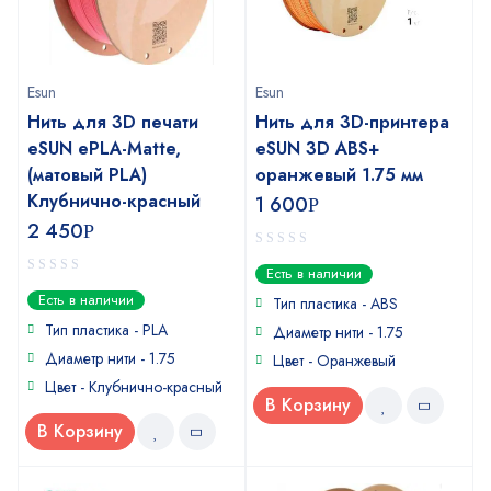
Esun
Esun
Нить для 3D печати
Нить для 3D-принтера
eSUN ePLA-Matte,
eSUN 3D ABS+
(матовый PLA)
оранжевый 1.75 мм
Клубнично-красный
1 600
Р
2 450
Р
0
Есть в наличии
out
0
Есть в наличии
of
Тип пластика - ABS
out
5
of
Тип пластика - PLA
Диаметр нити - 1.75
5
Диаметр нити - 1.75
Цвет - Оранжевый
Цвет - Клубнично-красный
В Корзину
В Корзину