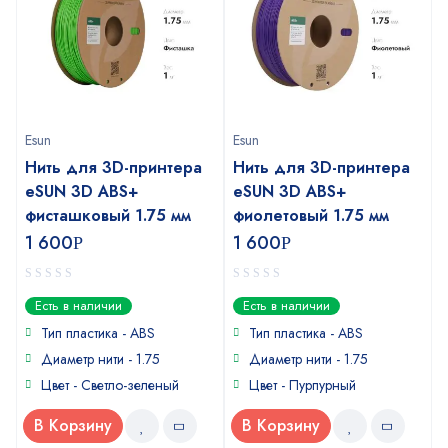
Esun
Esun
Нить для 3D-принтера
Нить для 3D-принтера
eSUN 3D ABS+
eSUN 3D ABS+
фисташковый 1.75 мм
фиолетовый 1.75 мм
1 600
1 600
Р
Р
0
0
Есть в наличии
Есть в наличии
out
out
of
of
Тип пластика - ABS
Тип пластика - ABS
5
5
Диаметр нити - 1.75
Диаметр нити - 1.75
Цвет - Светло-зеленый
Цвет - Пурпурный
В Корзину
В Корзину