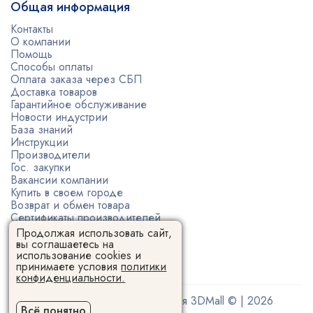
Общая информация
Контакты
О компании
Помощь
Способы оплаты
Оплата заказа через СБП
Доставка товаров
Гарантийное обслуживание
Новости индустрии
База знаний
Инструкции
Производители
Гос. закупки
Вакансии компании
Купить в своем городе
Возврат и обмен товара
Сертификаты производителей
Политика конфиденциальности
Продолжая использовать сайт,
Пользовательское соглашение
вы соглашаетесь на
использование cookies и
принимаете условия
политики
конфиденциальности.
Поставщик 3D-оборудования 3DMall © | 2026
Всё понятно