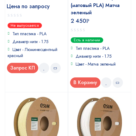
(матовый PLA) Матча
Цена по запросу
зеленый
2 450
Р
0
Не выпускается
out
of
Тип пластика - PLA
0
5
Есть в наличии
Диаметр нити - 1.75
out
of
Тип пластика - PLA
Цвет - Люминесцентный
5
красный
Диаметр нити - 1.75
Цвет - Матча зеленый
Запрос КП
В Корзину