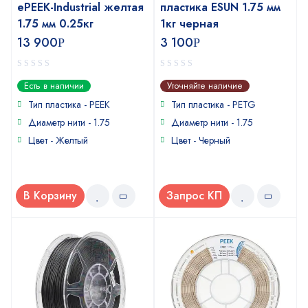
ePEEK-Industrial желтая
пластика ESUN 1.75 мм
1.75 мм 0.25кг
1кг черная
13 900
3 100
Р
Р
0
0
Есть в наличии
Уточняйте наличие
out
out
of
of
Тип пластика - PEEK
Тип пластика -
PETG
5
5
Диаметр нити - 1.75
Диаметр нити - 1.75
Цвет - Желтый
Цвет - Черный
В Корзину
Запрос КП