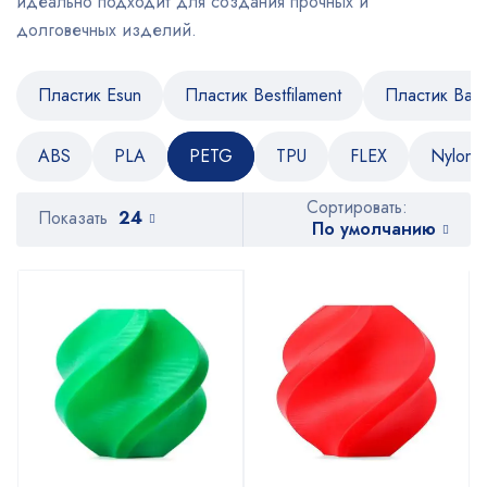
идеально подходит для создания прочных и
долговечных изделий.
Пластик Esun
Пластик Bestfilament
Пластик Bam
ABS
PLA
PETG
TPU
FLEX
Nylon
Сортировать:
Показать
24
По умолчанию