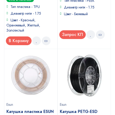
Тип пластика - PEEK
out
5
of
Тип пластика - TPU
Диаметр нити - 1.75
5
Диаметр нити - 1.75
Цвет - Бежевый
Цвет - Красный,
Оранжевый, Желтый,
Золотистый
Запрос КП
В Корзину
Esun
Esun
Катушка пластика ESUN
Катушка PETG-ESD