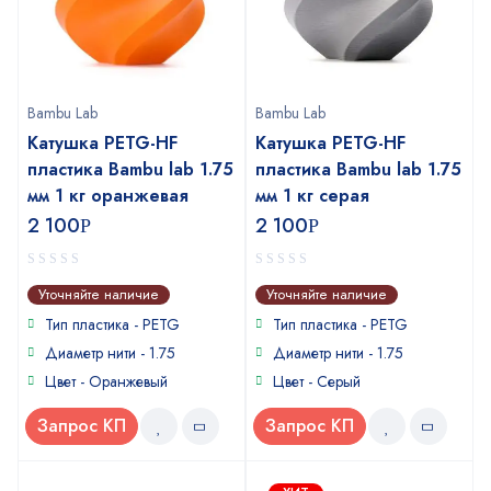
Bambu Lab
Bambu Lab
Катушка PETG-HF
Катушка PETG-HF
пластика Bambu lab 1.75
пластика Bambu lab 1.75
мм 1 кг оранжевая
мм 1 кг серая
2 100
2 100
Р
Р
0
0
Уточняйте наличие
Уточняйте наличие
out
out
of
of
Тип пластика -
PETG
Тип пластика -
PETG
5
5
Диаметр нити - 1.75
Диаметр нити - 1.75
Цвет - Оранжевый
Цвет - Серый
Запрос КП
Запрос КП