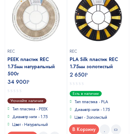
REC
REC
PEEK пластик REC
PLA Silk пластик REC
1.75мм натуральный
1.75мм золотистый
500г
2 650
Р
34 900
Р
0
Есть в наличии
out
0
Уточняйте наличие
of
Тип пластика - PLA
out
5
of
Тип пластика - PEEK
Диаметр нити - 1.75
5
Диаметр нити - 1.75
Цвет - Золотистый
Цвет - Натуральный
В Корзину