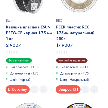
Esun
REC
Катушка пластика ESUN
PEEK пластик REC
PETG-CF черная 1.75 мм
1.75мм натуральный
1 кг
250г
2 900
17 900
Р
Р
0
0
Есть в наличии
Уточняйте наличие
out
out
of
of
Тип пластика -
PETG
Тип пластика - PEEK
5
5
Диаметр нити - 1.75
Диаметр нити - 1.75
Цвет - Черный
Цвет - Натуральный
В Корзину
Запрос КП