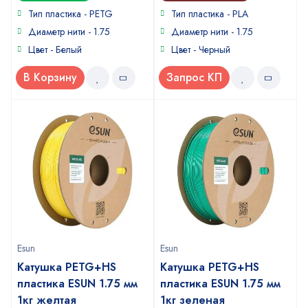
out
out
of
of
Тип пластика -
PETG
Тип пластика - PLA
5
5
Диаметр нити - 1.75
Диаметр нити - 1.75
Цвет - Белый
Цвет - Черный
В Корзину
Запрос КП
Esun
Esun
Катушка PETG+HS
Катушка PETG+HS
пластика ESUN 1.75 мм
пластика ESUN 1.75 мм
1кг желтая
1кг зеленая