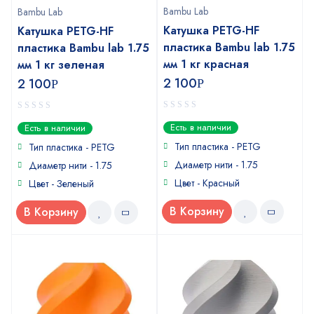
Bambu Lab
Bambu Lab
Катушка PETG-HF
Катушка PETG-HF
пластика Bambu lab 1.75
пластика Bambu lab 1.75
мм 1 кг красная
мм 1 кг зеленая
2 100
2 100
Р
Р
0
0
Есть в наличии
Есть в наличии
out
out
of
of
Тип пластика -
PETG
Тип пластика -
PETG
5
5
Диаметр нити - 1.75
Диаметр нити - 1.75
Цвет - Красный
Цвет - Зеленый
В Корзину
В Корзину