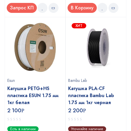
Запрос КП
В Корзину
ХИТ
Esun
Bambu Lab
Катушка PETG+HS
Катушка PLA-CF
пластика ESUN 1.75 мм
пластика Bambu Lab
1кг белая
1.75 мм 1кг черная
2 100
2 200
Р
Р
0
0
Есть в наличии
Уточняйте наличие