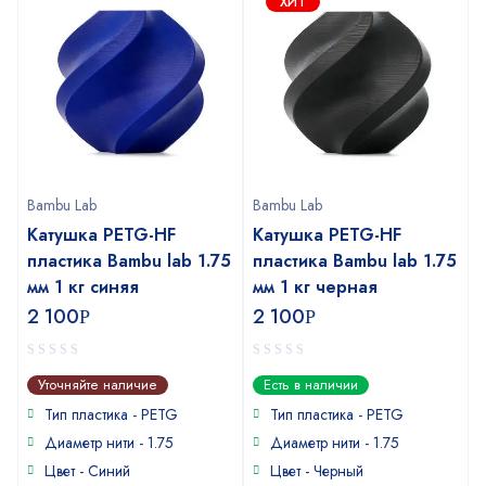
ХИТ
Bambu Lab
Bambu Lab
Катушка PETG-HF
Катушка PETG-HF
пластика Bambu lab 1.75
пластика Bambu lab 1.75
мм 1 кг синяя
мм 1 кг черная
2 100
2 100
Р
Р
0
0
Уточняйте наличие
Есть в наличии
out
out
of
of
Тип пластика -
PETG
Тип пластика -
PETG
5
5
Диаметр нити - 1.75
Диаметр нити - 1.75
Цвет - Синий
Цвет - Черный