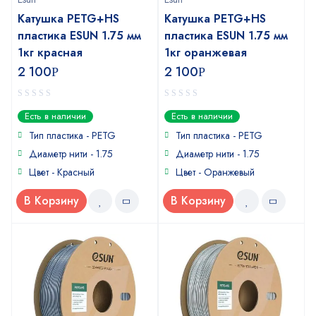
Катушка PETG+HS
Катушка PETG+HS
пластика ESUN 1.75 мм
пластика ESUN 1.75 мм
1кг красная
1кг оранжевая
2 100
2 100
Р
Р
0
0
Есть в наличии
Есть в наличии
out
out
of
of
Тип пластика -
PETG
Тип пластика -
PETG
5
5
Диаметр нити - 1.75
Диаметр нити - 1.75
Цвет - Красный
Цвет - Оранжевый
В Корзину
В Корзину