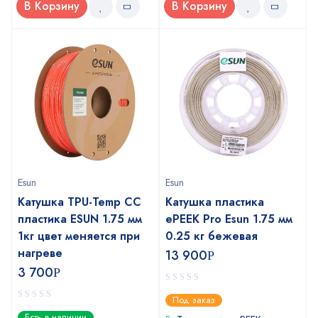
В Корзину
В Корзину
Esun
Esun
Катушка TPU-Temp CC
Катушка пластика
пластика ESUN 1.75 мм
ePEEK Pro Esun 1.75 мм
1кг цвет меняется при
0.25 кг бежевая
нагреве
13 900
Р
3 700
Р
0
Под заказ
out
0
Есть в наличии
of