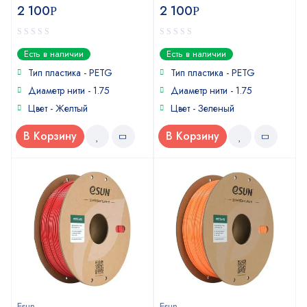
2 100
2 100
Р
Р
0
0
Есть в наличии
Есть в наличии
out
out
of
of
Тип пластика -
PETG
Тип пластика -
PETG
5
5
Диаметр нити - 1.75
Диаметр нити - 1.75
Цвет - Желтый
Цвет - Зеленый
В Корзину
В Корзину
Esun
Esun