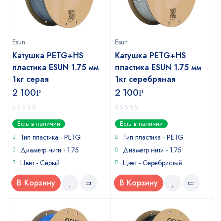
Esun
Esun
Катушка PETG+HS
Катушка PETG+HS
пластика ESUN 1.75 мм
пластика ESUN 1.75 мм
1кг серая
1кг серебряная
2 100
2 100
Р
Р
0
0
Есть в наличии
Есть в наличии
out
out
of
of
Тип пластика -
PETG
Тип пластика -
PETG
5
5
Диаметр нити - 1.75
Диаметр нити - 1.75
Цвет - Серый
Цвет - Серебристый
В Корзину
В Корзину