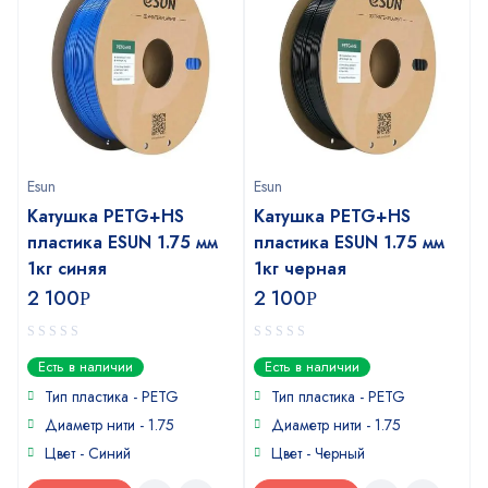
Esun
Esun
Катушка PETG+HS
Катушка PETG+HS
пластика ESUN 1.75 мм
пластика ESUN 1.75 мм
1кг синяя
1кг черная
2 100
2 100
Р
Р
0
0
Есть в наличии
Есть в наличии
out
out
of
of
Тип пластика -
PETG
Тип пластика -
PETG
5
5
Диаметр нити - 1.75
Диаметр нити - 1.75
Цвет - Синий
Цвет - Черный