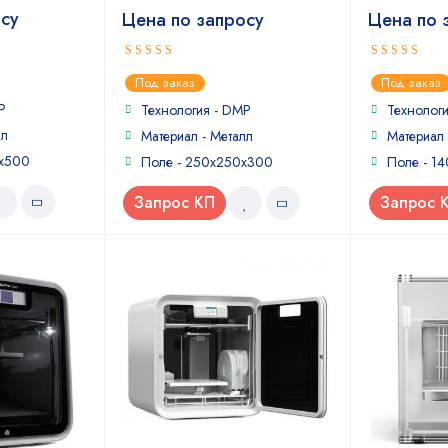
осу
Цена по запросу
Цена по 
5
5
out of 5
out of 5
Под заказ
Под заказ
P
Технология - DMP
Технолог
лл
Материал - Металл
Материал 
0x500
Поле - 250x250x300
Поле - 1
Запрос КП
Запрос 