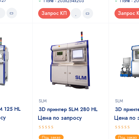
127
Поле - 203x254x203
Поле - 2
Запрос КП
Запрос 
SLM
SLM
M 125 HL
3D принтер SLM 280 HL
3D принт
осу
Цена по запросу
Цена по 
5
4
out of 5
out of
Под заказ
Под заказ