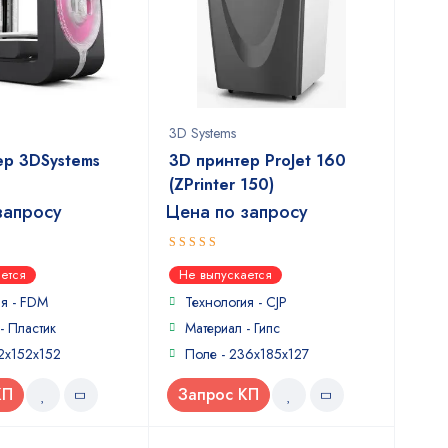
3D Systems
ер 3DSystems
3D принтер ProJet 160
(ZPrinter 150)
запросу
Цена по запросу
3
out
ется
Не выпускается
of 5
ия - FDM
Технология - CJP
- Пластик
Материал - Гипс
2x152x152
Поле - 236x185x127
КП
Запрос КП