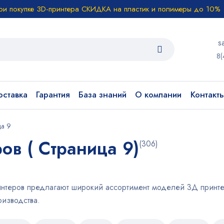
ри покупке 3D-принтера СКИДКА на пластик и полимеры до 10%
s
8(
ставка
Гарантия
База знаний
О компании
Контакт
ца 9
ов ( Страница 9)
(306)
нтеров предлагают широкий ассортимент моделей 3Д принтер
изводства.