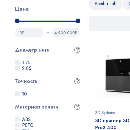
Bambu Lab
Цена
0
4 900 000
Р
Р
Диаметр нити
?
1.75
2.85
Точность
?
10
Материал печати
?
3D Systems
ABS
3D принтер 3D
PETG
ProX 400