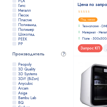
PLA
Цена по запр
Гипс
Металл
Песок
5
out of 5
Пластик
Под заказ
Полиамид
Технология - DM
Полимер
Материал - Мета
Шоколад
Поле - 500x50
PEEK
PP
Запрос КП
TPU
Гранулят
Производитель
?
Peopoly
3D Quality
3D Systems
3DiY (BiZon)
Anycubic
Arcam
Asiga
Bambu Lab
BQ