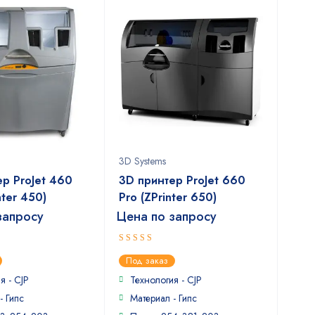
3D Systems
ер ProJet 460
3D принтер ProJet 660
nter 450)
Pro (ZPrinter 650)
запросу
Цена по запросу
5
out of 5
Под заказ
я - CJP
Технология - CJP
- Гипс
Материал - Гипс