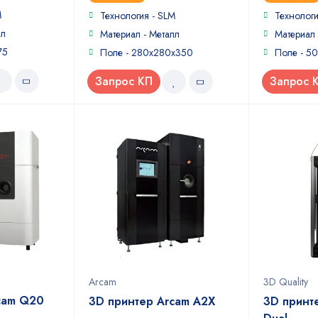
5
M
Технология - SLM
Технологи
лл
Материал - Металл
Материал 
75
Поле - 280x280x350
Поле - 5
Запрос КП
Запрос 
Arcam
3D Quality
cam Q20
3D принтер Arcam А2X
3D принт