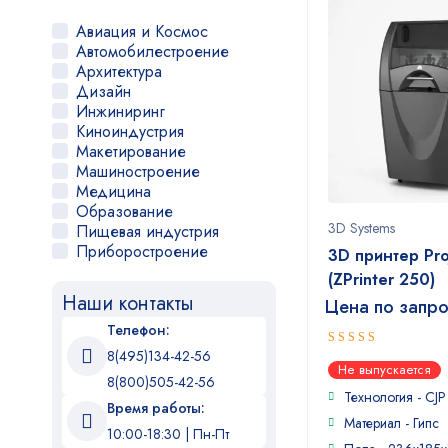
Wanhao
Winbo
Авиация и Космос
Wuhan CTS
Автомобилестроение
XYZPrinting
Архитектура
Zenit
Дизайн
Zortrax
Инжиниринг
ЦТКАТ
Киноиндустрия
Шоу-Дизайн
Макетирование
3DGence
Машиностроение
3DLAM
Медицина
Anisoprint
Образование
Builder
3D Systems
Пищевая индустрия
F2 innovations
Приборостроение
3D принтер Pr
FLSUN
Производство
(ZPrinter 250)
HardLight
Прототипирование
Наши контакты
MINGDA
Цена по запр
Реклама
Робототехника
Телефон:
Стоматология
8(495)134-42-56
4
out of
Хобби
Не выпускается
5
8(800)505-42-56
Ювелирное дело
Технология - CJP
Время работы:
Материал - Гипс
10:00-18:30 | Пн-Пт