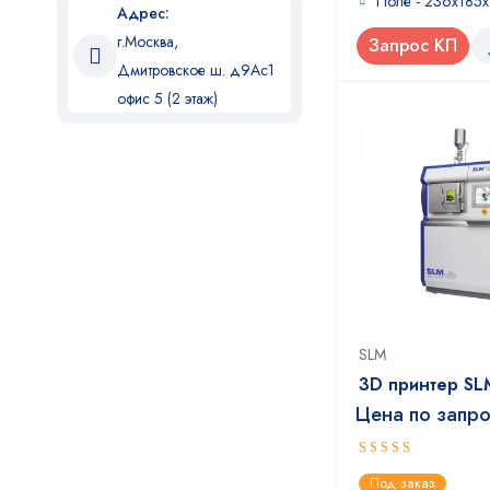
Поле - 236x185x
Адрес:
г.Москва,
Запрос КП
Дмитровское ш. д9Ас1
офис 5 (2 этаж)
SLM
3D принтер SL
Цена по запр
5
out of 5
Под заказ