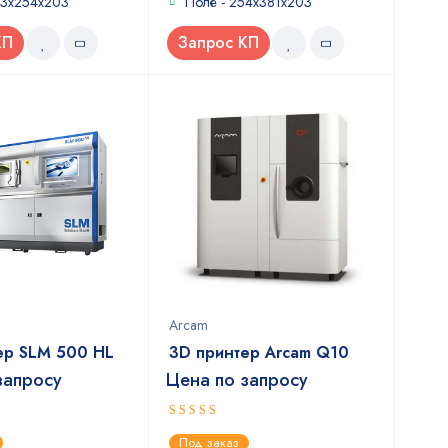
03x254x203
Поле - 254x381x203
КП
Запрос КП
Arcam
ер SLM 500 HL
3D принтер Arcam Q10
запросу
Цена по запросу
5
out of 5
Под заказ