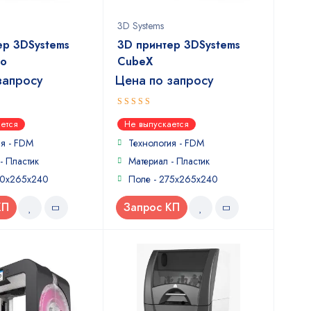
3D Systems
ер 3DSystems
3D принтер 3DSystems
uo
CubeX
запросу
Цена по запросу
5
out of 5
ется
Не выпускается
ия - FDM
Технология - FDM
- Пластик
Материал - Пластик
30x265x240
Поле - 275x265x240
КП
Запрос КП