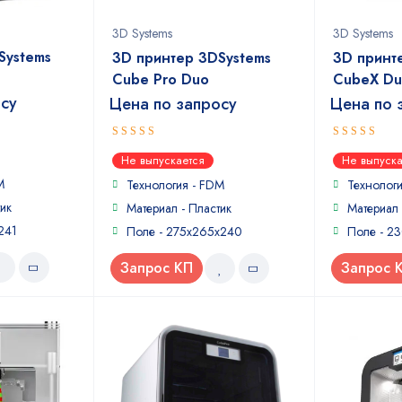
3D Systems
3D Systems
Systems
3D принтер 3DSystems
3D принт
Cube Pro Duo
CubeX D
осу
Цена по запросу
Цена по 
4
4
out of
out of
Не выпускается
Не выпуска
5
5
M
Технология - FDM
Технолог
ик
Материал - Пластик
Материал 
241
Поле - 275x265x240
Поле - 2
Запрос КП
Запрос 