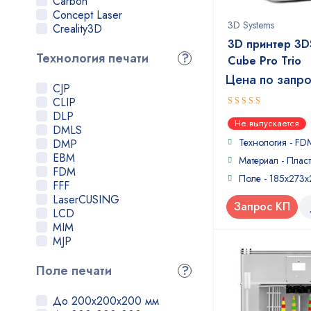
Carbon
Concept Laser
3D Systems
Creality3D
Dawson
3D принтер 3D
DWS Lab
Технология печати
?
Cube Pro Trio
EnvisionTEC
Цена по запр
EOS
CJP
ExOne
CLIP
Felix
DLP
4
out of
Не выпускается
Flashforge
DMLS
5
FlyingBear
Технология - FD
DMP
Hori
EBM
Материал - Пласт
Imprinta
FDM
Поле - 185x273x
Intamsys
FFF
Kevvox
LaserCUSING
Запрос КП
Leapfrog
LCD
Maestro 3D
MIM
Magnum
MJP
MakerBot
PolyJet
Mankati
SBJ
Поле печати
?
Mass Portal
SLA
Microfactory
SLM
До 200x200x200 мм
MiniCube
SLS