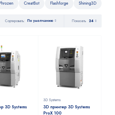
Phrozen
CreatBot
Flashforge
Shining3D
По умолчанию
Показать
24
Сортировать:
3D Systems
ер 3D Systems
3D принтер 3D Systems
ProX 100