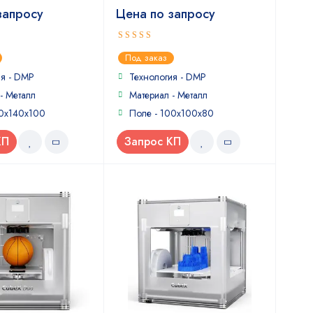
запросу
Цена по запросу
5
out of 5
Под заказ
ия - DMP
Технология - DMP
- Металл
Материал - Металл
40x140x100
Поле - 100x100x80
КП
Запрос КП