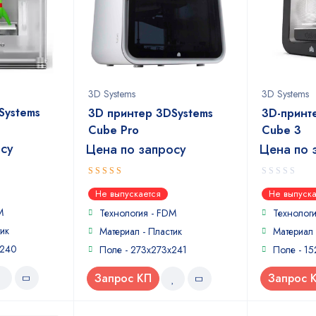
3D Systems
3D Systems
Systems
3D принтер 3DSystems
3D-принт
Cube Pro
Cube 3
осу
Цена по запросу
Цена по 
4
0
out of
Не выпускается
Не выпуска
5
out
M
of
Технология - FDM
Технолог
5
ик
Материал - Пластик
Материал 
x240
Поле - 273x273x241
Поле - 15
Запрос КП
Запрос 