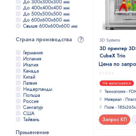
До 300x300x300 мм
MZ3D
SSP
До 400x400x400 мм
OMaker
FGF
До 500x500x500 мм
Photocentric
До 600x600x600 мм
Phrozen
Свыше 600x600x600 мм
Picaso
PrintBox3D
Страна производства
?
Prizma
3D Systems
QIDI Tech
3D принтер 3D
Raise3D
Германия
CubeX Trio
ReaLizer
Испания
Цена по запр
Roboze
Италия
Roland
Канада
SeeMeCNC
Китай
0
Shining 3D
Латвия
Не выпускается
out
Sinterit
Нидерланды
of
Технология - FD
SLM
Польша
5
Материал - Пласт
Stratasys
Россия
TEVO
Сингапур
Поле - 185x265
Ultimaker
США
Uniz
Тайвань
Запрос КП
UP!
Швеция
Voltera
Гонконг
Применение