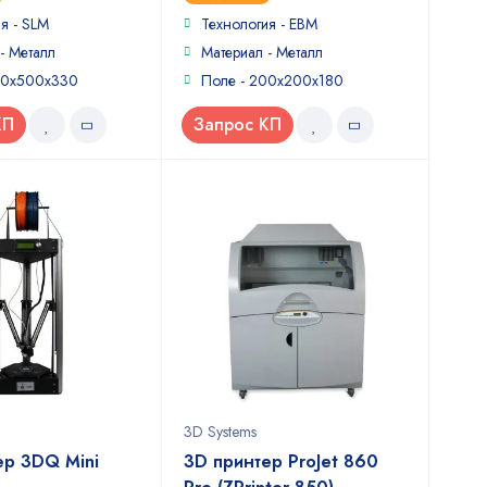
я - SLM
Технология - EBM
- Металл
Материал - Металл
00x500x330
Поле - 200x200x180
КП
Запрос КП
3D Systems
ер 3DQ Mini
3D принтер ProJet 860