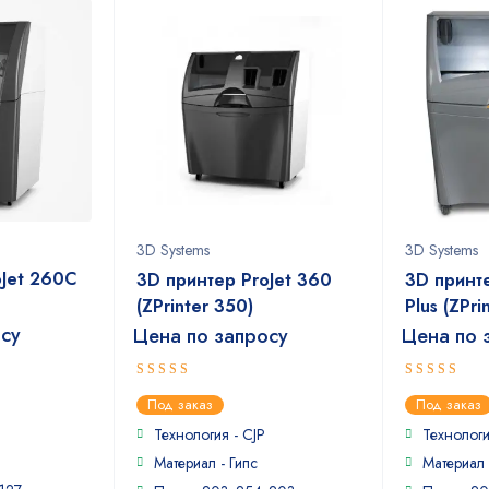
3D Systems
3D Systems
oJet 260С
3D принтер ProJet 360
3D принт
(ZPrinter 350)
Plus (ZPri
осу
Цена по запросу
Цена по 
4
5
out of
out of 5
Под заказ
Под заказ
5
Технология - CJP
Технологи
Материал - Гипс
Материал 