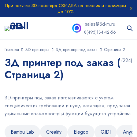
При покупке 3D-принтера СКИДКА на пластик и полимеры
до 10%
sales@3d-m.ru
8(495)134-42-56
Главная
3D принтеры
3Д принтер под заказ
Страница 2
3Д принтер под заказ (
(224)
Страница 2)
3D-принтеры под заказ изготавливаются с учетом
специфических требований и нужд заказчика, предлагая
уникальные возможности и функции будущего устройства.
Bambu Lab
Creality
Elegoo
QIDI
Anycu