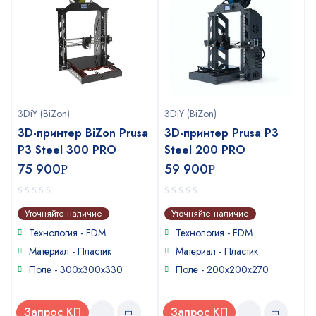
3DiY (BiZon)
3DiY (BiZon)
3D-принтер BiZon Prusa
3D-принтер Prusa P3
P3 Steel 300 PRO
Steel 200 PRO
75 900
59 900
Р
Р
0
0
Уточняйте наличие
Уточняйте наличие
out
out
of
of
Технология - FDM
Технология - FDM
5
5
Материал - Пластик
Материал - Пластик
Поле - 300x300x330
Поле - 200х200х270
Запрос КП
Запрос КП