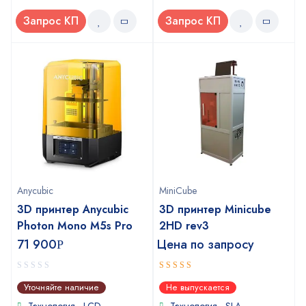
Запрос КП
Запрос КП
Anycubic
MiniCube
3D принтер Anycubic
3D принтер Minicube
Photon Mono M5s Pro
2HD rev3
71 900
Цена по запросу
Р
0
5
out of 5
Уточняйте наличие
Не выпускается
out
of