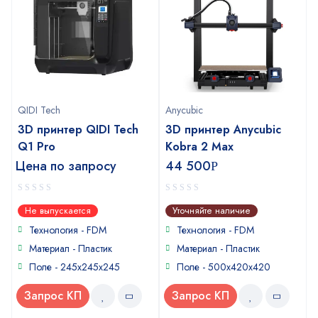
QIDI Tech
Anycubic
3D принтер QIDI Tech
3D принтер Anycubic
Q1 Pro
Kobra 2 Max
Цена по запросу
44 500
Р
0
0
Не выпускается
Уточняйте наличие
out
out
of
of
Технология - FDM
Технология - FDM
5
5
Материал - Пластик
Материал - Пластик
Поле - 245x245x245
Поле - 500x420x420
Запрос КП
Запрос КП