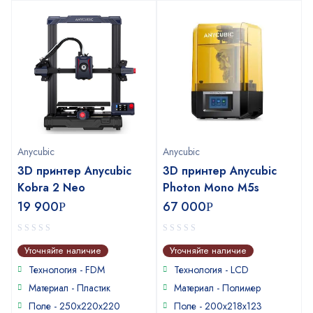
Anycubic
Anycubic
3D принтер Anycubic
3D принтер Anycubic
Kobra 2 Neo
Photon Mono M5s
19 900
67 000
Р
Р
0
0
Уточняйте наличие
Уточняйте наличие
out
out
of
of
Технология - FDM
Технология - LCD
5
5
Материал - Пластик
Материал - Полимер
Поле - 250x220x220
Поле - 200x218x123