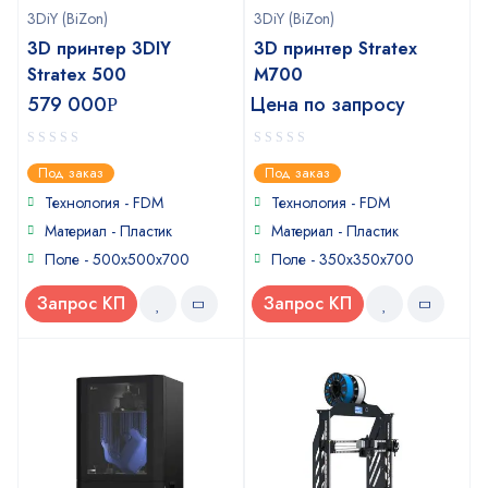
3DiY (BiZon)
3DiY (BiZon)
3D принтер 3DIY
3D принтер Stratex
Stratex 500
M700
579 000
Цена по запросу
Р
0
0
Под заказ
Под заказ
out
out
of
of
Технология - FDM
Технология - FDM
5
5
Материал - Пластик
Материал - Пластик
Поле - 500x500x700
Поле - 350x350x700
Запрос КП
Запрос КП