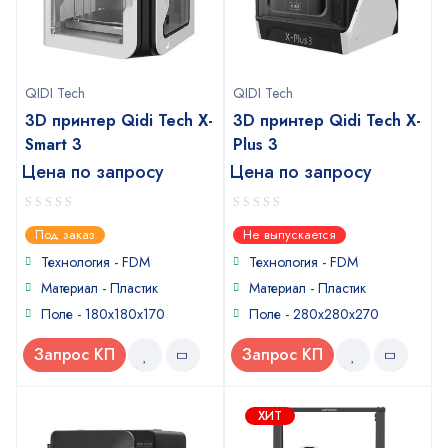
QIDI Tech
QIDI Tech
3D принтер Qidi Tech X-
3D принтер Qidi Tech X-
Smart 3
Plus 3
Цена по запросу
Цена по запросу
0
0
Под заказ
Не выпускается
out
out
of
of
Технология - FDM
Технология - FDM
5
5
Материал - Пластик
Материал - Пластик
Поле - 180х180х170
Поле - 280х280х270
Запрос КП
Запрос КП
ХИТ