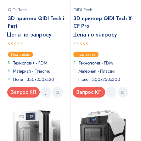
QIDI Tech
QIDI Tech
3D принтер QIDI Tech i-
3D принтер QIDI Tech X-
Fast
CF Pro
Цена по запросу
Цена по запросу
5
5
out of 5
out of 5
Под заказ
Под заказ
Технология - FDM
Технология - FDM
Материал - Пластик
Материал - Пластик
Поле - 330x250x320
Поле - 300х250х300
Запрос КП
Запрос КП