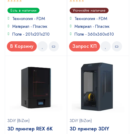
5
5
out of 5
out of 5
Есть в наличии
Уточняйте наличие
Технология - FDM
Технология - FDM
Материал - Пластик
Материал - Пластик
Поле - 201х201х210
Поле - 360х360х610
В Корзину
Запрос КП
3DiY (BiZon)
3DiY (BiZon)
3D принтер REX 6K
3D принтер 3DIY