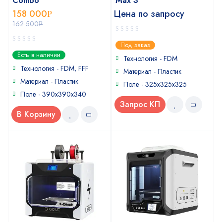
Combo
Max 3
158 000
Цена по запросу
Р
162 500
Р
0
Под заказ
out
0
Есть в наличии
of
Технология - FDM
out
5
of
Технология - FDM, FFF
Материал - Пластик
5
Материал - Пластик
Поле - 325х325х325
Поле - 390х390х340
Запрос КП
В Корзину