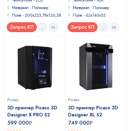
Технология - LCD
Технология - SLA
5
Материал - Полимер
Материал - Полимер
Поле - 200x223,78x126,38
Поле - 62x140x35
Запрос КП
Запрос КП
Picaso
Picaso
3D принтер Picaso 3D
3D принтер Picaso 3D
Designer X PRO S2
Designer XL S2
599 000
749 000
Р
Р