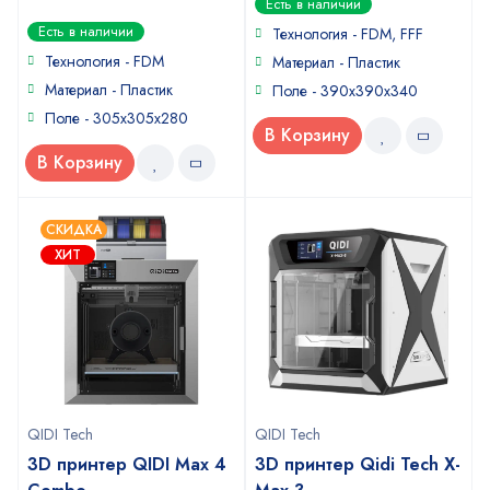
Есть в наличии
out
0
Есть в наличии
of
Технология - FDM, FFF
out
5
of
Технология - FDM
Материал - Пластик
5
Материал - Пластик
Поле - 390х390х340
Поле - 305х305х280
В Корзину
В Корзину
СКИДКА
ХИТ
QIDI Tech
QIDI Tech
3D принтер QIDI Max 4
3D принтер Qidi Tech X-