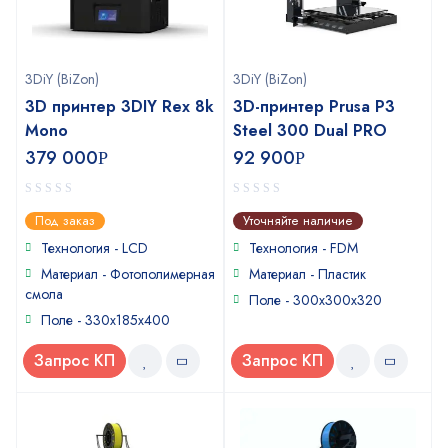
3DiY (BiZon)
3DiY (BiZon)
3D принтер 3DIY Rex 8k
3D-принтер Prusa P3
Mono
Steel 300 Dual PRO
379 000
92 900
Р
Р
0
0
Под заказ
Уточняйте наличие
out
out
of
of
Технология - LCD
Технология - FDM
5
5
Материал - Фотополимерная
Материал - Пластик
смола
Поле - 300x300x320
Поле - 330х185х400
Запрос КП
Запрос КП