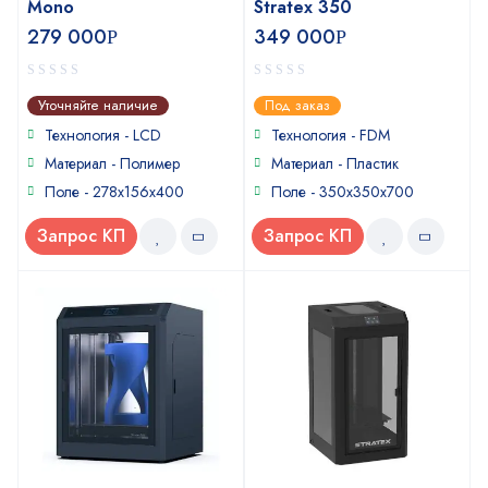
Mono
Stratex 350
279 000
349 000
Р
Р
0
0
Уточняйте наличие
Под заказ
out
out
of
of
Технология - LCD
Технология - FDM
5
5
Материал - Полимер
Материал - Пластик
Поле - 278x156x400
Поле - 350x350x700
Запрос КП
Запрос КП