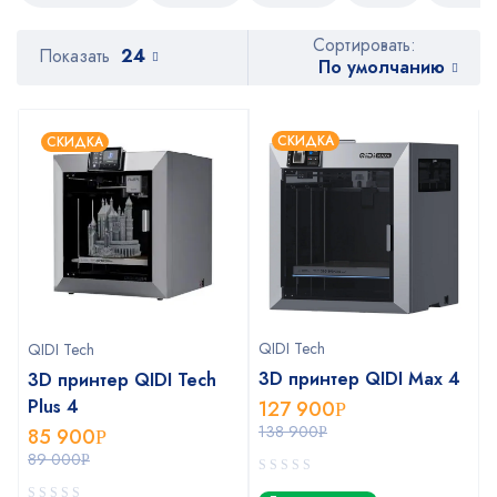
Сортировать:
Показать
24
По умолчанию
СКИДКА
СКИДКА
QIDI Tech
QIDI Tech
3D принтер QIDI Max 4
3D принтер QIDI Tech
Plus 4
127 900
Р
138 900
85 900
Р
Р
89 000
Р
0