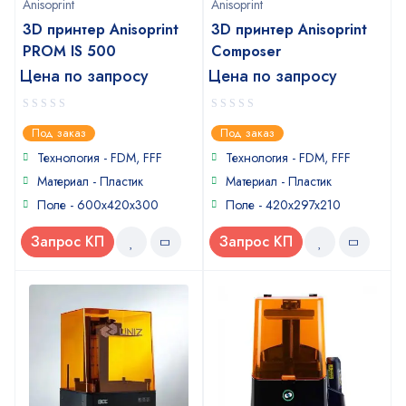
Anisoprint
Anisoprint
3D принтер Anisoprint
3D принтер Anisoprint
PROM IS 500
Сomposer
Цена по запросу
Цена по запросу
0
0
Под заказ
Под заказ
out
out
of
of
Технология - FDM, FFF
Технология - FDM, FFF
5
5
Материал - Пластик
Материал - Пластик
Поле - 600x420x300
Поле - 420x297x210
Запрос КП
Запрос КП