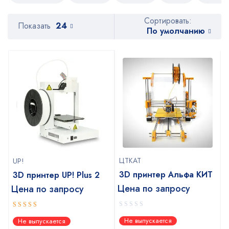
Сортировать:
Показать
24
По умолчанию
ЦТКАТ
UP!
3D принтер Альфа КИТ
3D принтер UP! Plus 2
Цена по запросу
Цена по запросу
0
4
out of
Не выпускается
Не выпускается
out
5