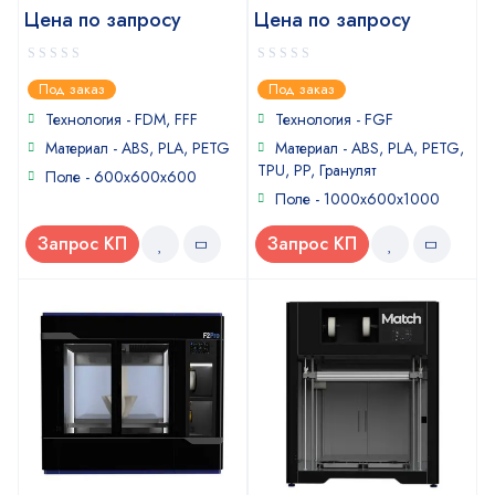
Цена по запросу
Цена по запросу
0
0
Под заказ
Под заказ
out
out
of
of
Технология - FDM, FFF
Технология - FGF
5
5
Материал - ABS, PLA, PETG
Материал - ABS, PLA, PETG,
TPU, PP, Гранулят
Поле - 600x600x600
Поле - 1000х600х1000
Запрос КП
Запрос КП