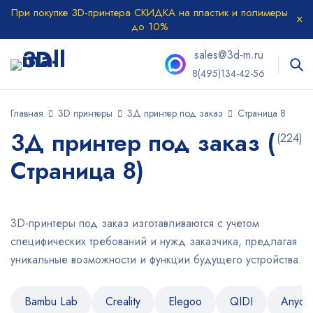
При покупке 3D-принтера СКИДКА на пластик и полимеры
до 10%
sales@3d-m.ru
8(495)134-42-56
Главная
3D принтеры
3Д принтер под заказ
Страница 8
3Д принтер под заказ (
(224)
Страница 8)
3D-принтеры под заказ изготавливаются с учетом
специфических требований и нужд заказчика, предлагая
уникальные возможности и функции будущего устройства.
Bambu Lab
Creality
Elegoo
QIDI
Anycu