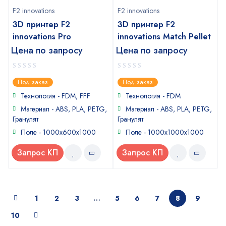
F2 innovations
F2 innovations
3D принтер F2
3D принтер F2
innovations Pro
innovations Match Pellet
Цена по запросу
Цена по запросу
0
0
Под заказ
Под заказ
out
out
of
of
Технология - FDM, FFF
Технология - FDM
5
5
Материал - ABS, PLA, PETG,
Материал - ABS, PLA, PETG,
Гранулят
Гранулят
Поле - 1000х600х1000
Поле - 1000x1000x1000
Запрос КП
Запрос КП
1
2
3
…
5
6
7
8
9
10