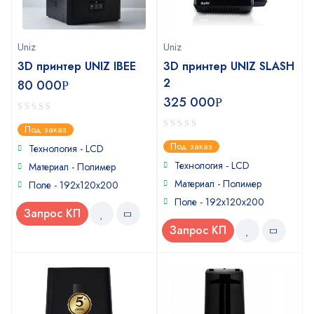
Uniz
Uniz
3D принтер UNIZ IBEE
3D принтер UNIZ SLASH
2
80 000
Р
325 000
Р
0
Под заказ
out
0
Под заказ
of
Технология - LCD
out
5
of
Технология - LCD
Материал - Полимер
5
Материал - Полимер
Поле - 192х120х200
Поле - 192х120х200
Запрос КП
Запрос КП