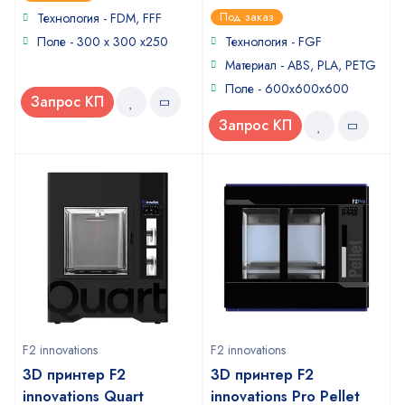
out
0
of
Под заказ
Технология - FDM, FFF
out
5
of
Поле - 300 х 300 х250
Технология - FGF
5
Материал - ABS, PLA, PETG
Поле - 600x600x600
Запрос КП
Запрос КП
F2 innovations
F2 innovations
3D принтер F2
3D принтер F2
innovations Quart
innovations Pro Pellet