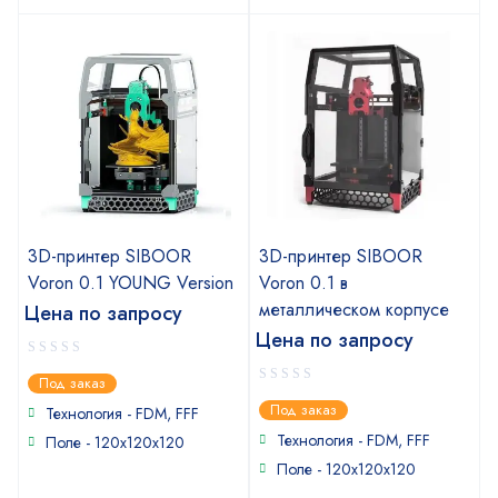
3D-принтер SIBOOR
3D-принтер SIBOOR
Voron 0.1 YOUNG Version
Voron 0.1 в
металлическом корпусе
Цена по запросу
Цена по запросу
0
Под заказ
out
0
Под заказ
of
Технология - FDM, FFF
out
5
of
Технология - FDM, FFF
Поле - 120x120x120
5
Поле - 120x120x120