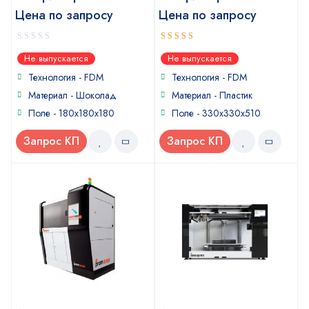
Цена по запросу
Цена по запросу
0
4
out of
Не выпускается
Не выпускается
out
5
of
Технология - FDM
Технология - FDM
5
Материал - Шоколад
Материал - Пластик
Поле - 180x180x180
Поле - 330x330x510
Запрос КП
Запрос КП