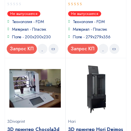
0
4
out of
Не выпускается
Не выпускается
out
5
of
Технология - FDM
Технология - FDM
5
Материал - Пластик
Материал - Пластик
Поле - 200x200x230
Поле - 279x279x356
Запрос КП
Запрос КП
3Divoprint
Hori
3D принтер Chocola3d
3D принтер Hori Deimos