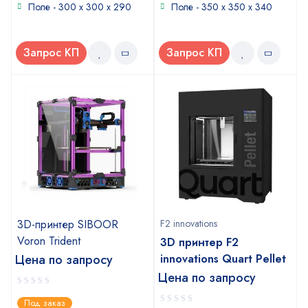
Поле - 300 х 300 х 290
Поле - 350 х 350 х 340
Запрос КП
Запрос КП
3D-принтер SIBOOR
F2 innovations
Voron Trident
3D принтер F2
Цена по запросу
innovations Quart Pellet
Цена по запросу
0
Под заказ