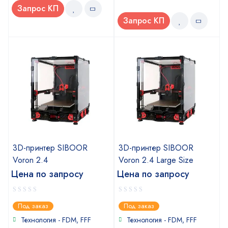
Запрос КП
Запрос КП
3D-принтер SIBOOR
3D-принтер SIBOOR
Voron 2.4
Voron 2.4 Large Size
Цена по запросу
Цена по запросу
0
0
Под заказ
Под заказ
out
out
of
of
Технология - FDM, FFF
Технология - FDM, FFF
5
5