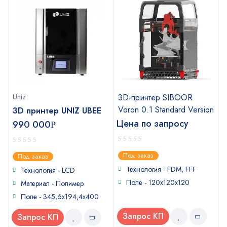
Uniz
3D-принтер SIBOOR
Voron 0.1 Standard Version
3D принтер UNIZ UBEE
Цена по запросу
990 000
Р
0
0
Под заказ
Под заказ
out
out
of
Технология - FDM, FFF
of
Технология - LCD
5
5
Поле - 120x120x120
Материал - Полимер
Поле - 345,6х194,4х400
Запрос КП
Запрос КП