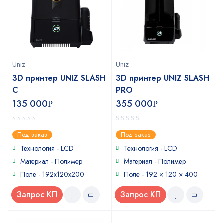
Uniz
Uniz
3D принтер UNIZ SLASH
3D принтер UNIZ SLASH
C
PRO
135 000
355 000
Р
Р
0
0
Под заказ
Под заказ
out
out
of
of
Технология - LCD
Технология - LCD
5
5
Материал - Полимер
Материал - Полимер
Поле - 192х120х200
Поле - 192 × 120 × 400
Запрос КП
Запрос КП