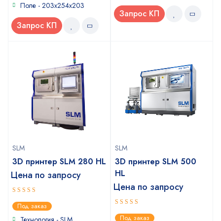
Поле - 203x254x203
Запрос КП
Запрос КП
SLM
SLM
3D принтер SLM 280 HL
3D принтер SLM 500
HL
Цена по запросу
Цена по запросу
5
out of 5
Под заказ
4
out of
Под заказ
Технология - SLM