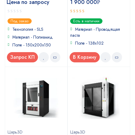
Цена по запросу
1 900 000
Р
0
5
out of 5
Под заказ
Есть в наличии
out
of
Технология - SLS
Материал - Проводящая
5
паста
Материал - Полиамид
Поле - 138x102
Поле - 150x200x150
Запрос КП
В Корзину
Царь3D
Царь3D