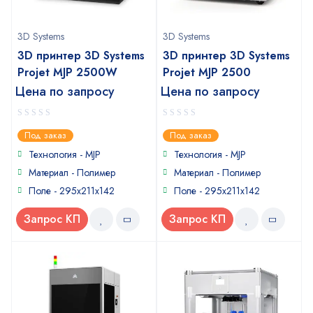
3D Systems
3D Systems
3D принтер 3D Systems
3D принтер 3D Systems
Projet MJP 2500W
Projet MJP 2500
Цена по запросу
Цена по запросу
0
0
Под заказ
Под заказ
out
out
of
of
Технология - MJP
Технология - MJP
5
5
Материал - Полимер
Материал - Полимер
Поле - 295x211x142
Поле - 295x211x142
Запрос КП
Запрос КП