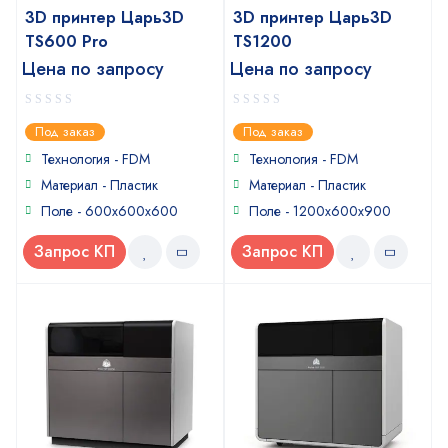
3D принтер Царь3D
3D принтер Царь3D
TS600 Pro
TS1200
Цена по запросу
Цена по запросу
0
0
Под заказ
Под заказ
out
out
of
of
Технология - FDM
Технология - FDM
5
5
Материал - Пластик
Материал - Пластик
Поле - 600x600x600
Поле - 1200x600x900
Запрос КП
Запрос КП