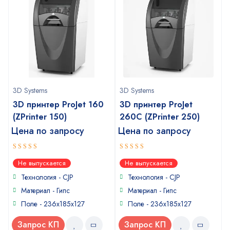
3D Systems
3D Systems
3D принтер ProJet 160
3D принтер ProJet
(ZPrinter 150)
260С (ZPrinter 250)
Цена по запросу
Цена по запросу
3
4
out
out of
Не выпускается
Не выпускается
of 5
5
Технология - CJP
Технология - CJP
Материал - Гипс
Материал - Гипс
Поле - 236x185x127
Поле - 236x185x127
Запрос КП
Запрос КП