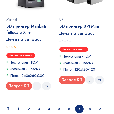
Mankati
UP!
3D принтер Mankati
3D принтер UP! Mini
fullscale XT+
Цена по запросу
Цена по запросу
0
Не выпускается
out
4
out of
Не выпускается
of
Технология - FDM
5
5
Технология - FDM
Материал - Пластик
Материал - Пластик
Поле - 120x120x120
Поле - 260x260x300
Запрос КП
Запрос КП
1
2
3
4
5
6
7
8
9