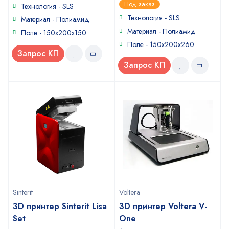
0
Под заказ
of
Технология - SLS
out
5
of
Технология - SLS
Материал - Полиамид
5
Материал - Полиамид
Поле - 150x200x150
Поле - 150x200x260
Запрос КП
Запрос КП
Sinterit
Voltera
3D принтер Sinterit Lisa
3D принтер Voltera V-
Set
One