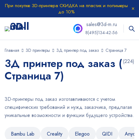
При покупке 3D-принтера СКИДКА на пластик и полимеры
до 10%
sales@3d-m.ru
8(495)134-42-56
Главная
3D принтеры
3Д принтер под заказ
Страница 7
3Д принтер под заказ (
(224)
Страница 7)
3D-принтеры под заказ изготавливаются с учетом
специфических требований и нужд заказчика, предлагая
уникальные возможности и функции будущего устройства.
Bambu Lab
Creality
Elegoo
QIDI
Anycu