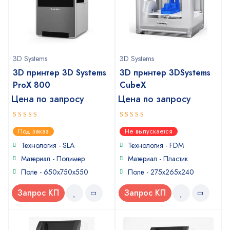
3D Systems
3D Systems
3D принтер 3D Systems
3D принтер 3DSystems
ProX 800
CubeX
Цена по запросу
Цена по запросу
5
5
out of 5
out of 5
Под заказ
Не выпускается
Технология - SLA
Технология - FDM
Материал - Полимер
Материал - Пластик
Поле - 650x750x550
Поле - 275x265x240
Запрос КП
Запрос КП