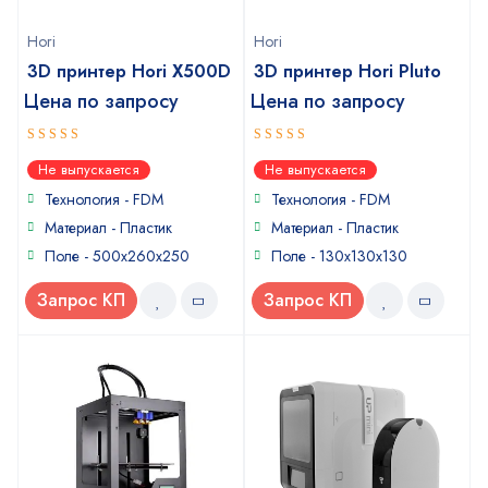
Hori
Hori
3D принтер Hori X500D
3D принтер Hori Pluto
Цена по запросу
Цена по запросу
5
5
out of 5
out of 5
Не выпускается
Не выпускается
Технология - FDM
Технология - FDM
Материал - Пластик
Материал - Пластик
Поле - 500x260x250
Поле - 130x130x130
Запрос КП
Запрос КП