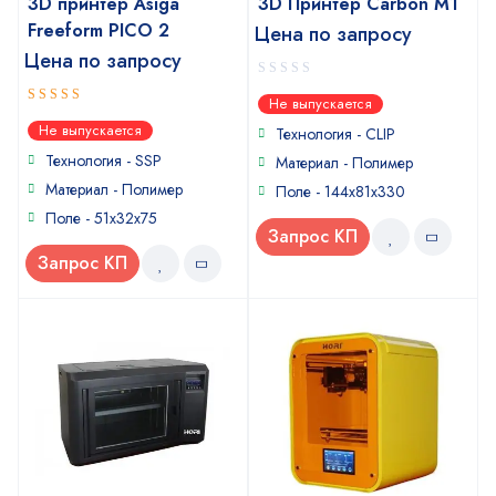
3D принтер Asiga
3D Принтер Carbon M1
Freeform PICO 2
Цена по запросу
Цена по запросу
0
Не выпускается
out
5
out of 5
Не выпускается
of
Технология - CLIP
5
Технология - SSP
Материал - Полимер
Материал - Полимер
Поле - 144x81x330
Поле - 51x32x75
Запрос КП
Запрос КП