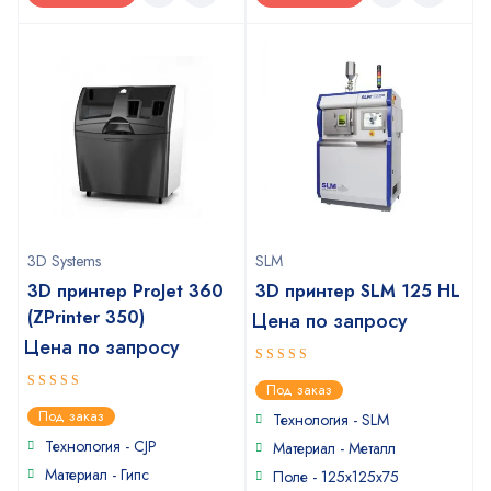
3D Systems
SLM
3D принтер ProJet 360
3D принтер SLM 125 HL
(ZPrinter 350)
Цена по запросу
Цена по запросу
5
out of 5
Под заказ
4
out of
Под заказ
Технология - SLM
5
Технология - CJP
Материал - Металл
Материал - Гипс
Поле - 125x125x75