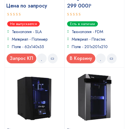
Цена по запросу
299 000
Р
5
4
out of 5
out of
Не выпускается
Есть в наличии
5
Технология - SLA
Технология - FDM
Материал - Полимер
Материал - Пластик
Поле - 62x140x35
Поле - 201х201х210
Запрос КП
В Корзину