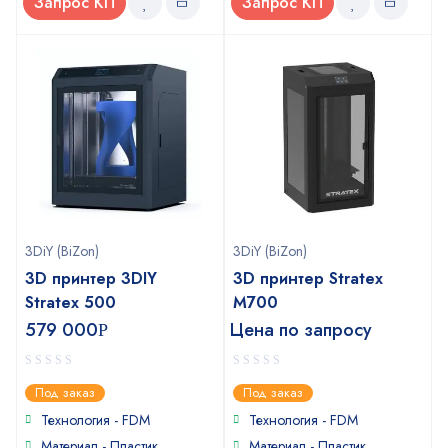
Запрос КП
Запрос КП
3DiY (BiZon)
3DiY (BiZon)
3D принтер 3DIY
3D принтер Stratex
Stratex 500
M700
579 000
Цена по запросу
Р
0
0
Под заказ
Под заказ
out
out
of
of
Технология - FDM
Технология - FDM
5
5
Материал - Пластик
Материал - Пластик