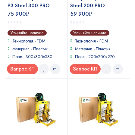
P3 Steel 300 PRO
Steel 200 PRO
75 900
59 900
Р
Р
0
0
Уточняйте наличие
Уточняйте наличие
out
out
of
of
Технология - FDM
Технология - FDM
5
5
Материал - Пластик
Материал - Пластик
Поле - 300x300x330
Поле - 200х200х270
Запрос КП
Запрос КП