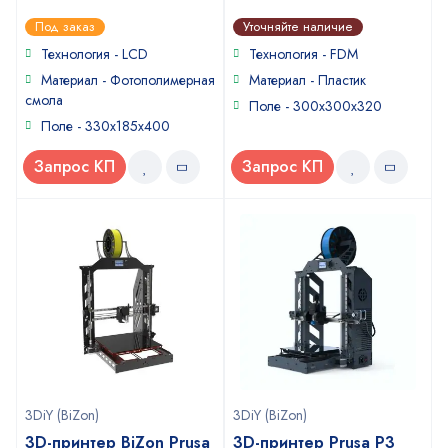
0
0
Под заказ
Уточняйте наличие
out
out
of
of
Технология - LCD
Технология - FDM
5
5
Материал - Фотополимерная
Материал - Пластик
смола
Поле - 300x300x320
Поле - 330х185х400
Запрос КП
Запрос КП
3DiY (BiZon)
3DiY (BiZon)
3D-принтер BiZon Prusa
3D-принтер Prusa P3