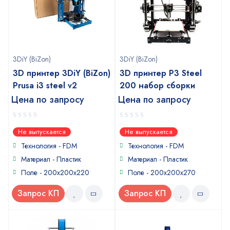
3DiY (BiZon)
3DiY (BiZon)
3D принтер 3DiY (BiZon)
3D принтер P3 Steel
Prusa i3 steel v2
200 набор сборки
Цена по запросу
Цена по запросу
0
0
Не выпускается
Не выпускается
out
out
of
of
Технология - FDM
Технология - FDM
5
5
Материал - Пластик
Материал - Пластик
Поле - 200x200x220
Поле - 200х200х270
Запрос КП
Запрос КП