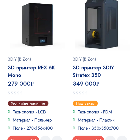
3DiY (BiZon)
3DiY (BiZon)
3D принтер REX 6K
3D принтер 3DIY
Mono
Stratex 350
279 000
349 000
Р
Р
0
0
Уточняйте наличие
Под заказ
out
out
of
of
Технология - LCD
Технология - FDM
5
5
Материал - Полимер
Материал - Пластик
Поле - 278x156x400
Поле - 350x350x700