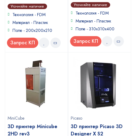
5
out of 5
4
out of
Уточняйте наличие
Уточняйте наличие
5
Технология - FDM
Технология - FDM
Материал - Пластик
Материал - Пластик
Поле - 310х310х400
Поле - 200x200x210
Запрос КП
Запрос КП
MiniCube
Picaso
3D принтер Minicube
3D принтер Picaso 3D
2HD rev3
Designer X S2