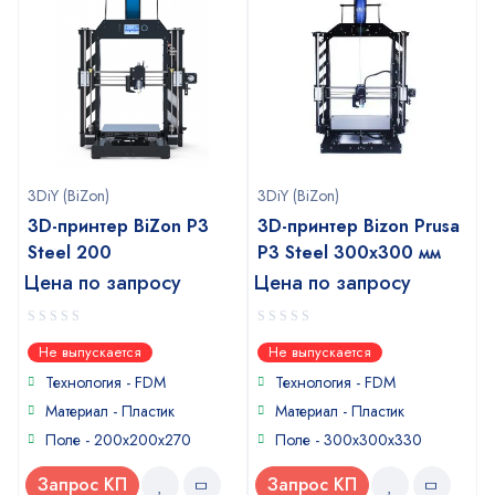
3DiY (BiZon)
3DiY (BiZon)
3D-принтер BiZon P3
3D-принтер Bizon Prusa
Steel 200
P3 Steel 300x300 мм
Цена по запросу
Цена по запросу
0
0
Не выпускается
Не выпускается
out
out
of
of
Технология - FDM
Технология - FDM
5
5
Материал - Пластик
Материал - Пластик
Поле - 200х200х270
Поле - 300x300x330
Запрос КП
Запрос КП