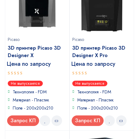
Picaso
Picaso
3D принтер Picaso 3D
3D принтер Picaso 3D
Designer X
Designer X Pro
Цена по запросу
Цена по запросу
5
4.75
out of 5
out
Не выпускается
Не выпускается
of 5
Технология - FDM
Технология - FDM
Материал - Пластик
Материал - Пластик
Поле - 200x200x210
Поле - 200x200x210
Запрос КП
Запрос КП