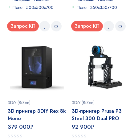
Поле - 500x500x700
Поле - 350x350x700
Запрос КП
Запрос КП
3DiY (BiZon)
3DiY (BiZon)
3D принтер 3DIY Rex 8k
3D-принтер Prusa P3
Mono
Steel 300 Dual PRO
379 000
92 900
Р
Р