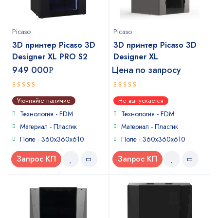
Picaso
Picaso
3D принтер Picaso 3D
3D принтер Picaso 3D
Designer XL PRO S2
Designer XL
949 000
Цена по запросу
Р
5
4
out of 5
out of
Уточняйте наличие
Не выпускается
5
Технология - FDM
Технология - FDM
Материал - Пластик
Материал - Пластик
Поле - 360x360x610
Поле - 360x360x610
Запрос КП
Запрос КП