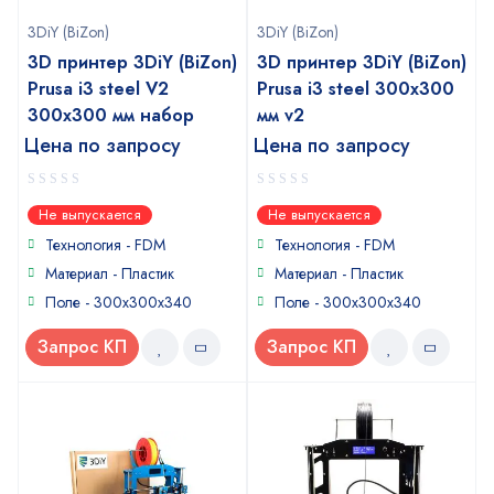
3DiY (BiZon)
3DiY (BiZon)
3D принтер 3DiY (BiZon)
3D принтер 3DiY (BiZon)
Prusa i3 steel V2
Prusa i3 steel 300x300
300x300 мм набор
мм v2
Цена по запросу
Цена по запросу
0
0
Не выпускается
Не выпускается
out
out
of
of
Технология - FDM
Технология - FDM
5
5
Материал - Пластик
Материал - Пластик
Поле - 300x300x340
Поле - 300x300x340
Запрос КП
Запрос КП