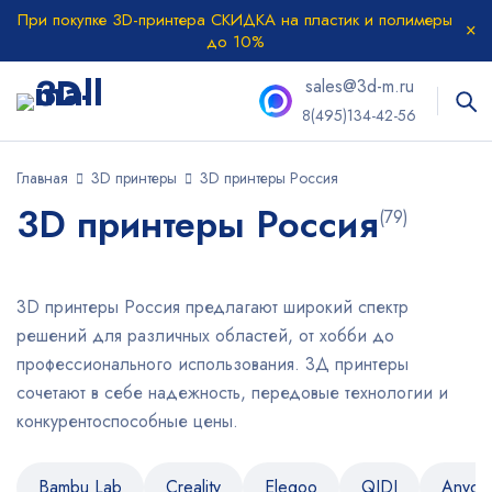
При покупке 3D-принтера СКИДКА на пластик и полимеры
до 10%
sales@3d-m.ru
8(495)134-42-56
Главная
3D принтеры
3D принтеры Россия
3D принтеры Россия
(79)
3D принтеры Россия предлагают широкий спектр
решений для различных областей, от хобби до
профессионального использования. 3Д принтеры
сочетают в себе надежность, передовые технологии и
конкурентоспособные цены.
Bambu Lab
Creality
Elegoo
QIDI
Anycu